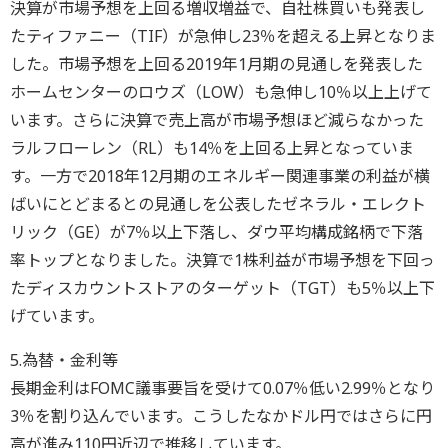
決算が市場予想を上回る増収増益で、自社株買いも発表し
たティファニー（TIF）が急伸し23％を超える上昇となりま
した。市場予想を上回る2019年1月期の見通しを発表した
ホームセンターのロウズ（LOW）も急伸し10％以上上げて
います。さらに決算で売上高が市場予想ほど減らなかった
ラルフローレン（RL）も14％を上回る上昇となっていま
す。一方で2018年12月期のエネルギー関連事業の利益が横
ばいにとどまるとの見通しを公表したゼネラル・エレクト
リック（GE）が7％以上下落し、ダウ平均構成銘柄で下落
率トップとなりました。決算で1株利益が市場予想を下回っ
たディスカウントストアのターゲット（TGT）も5％以上下
げています。
5.為替・金利等
長期金利はFOMC議事要旨を受けて0.07％低い2.99％となり
3％を割り込んでいます。こうしたなかドル円ではさらに円
高が進み110円近辺で推移しています。