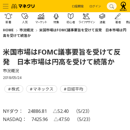
口座開設
ログイン
新着
人気
マーケット
特集
初心者
ライフデザイン
連載
著者
商
HOME
市況概況
米国市場はFOMC議事要旨を受けて反発 日本市場は円
高を受けて続落か
米国市場はFOMC議事要旨を受けて反
発 日本市場は円高を受けて続落か
市況概況
2018/05/24
株式
マネックス
日経平均
NYダウ： 24886.81 △52.40 （5/23）
NASDAQ： 7425.96 △47.50 （5/23）