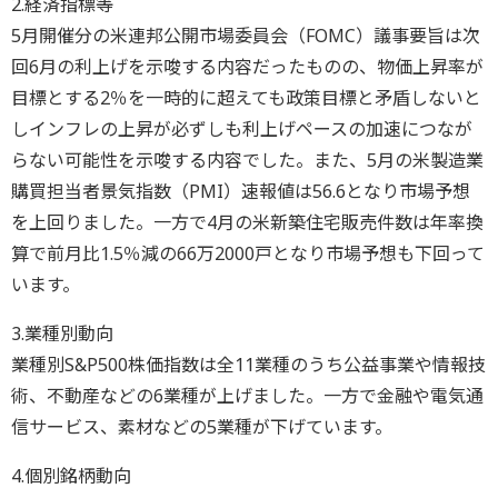
2.経済指標等
5月開催分の米連邦公開市場委員会（FOMC）議事要旨は次
回6月の利上げを示唆する内容だったものの、物価上昇率が
目標とする2％を一時的に超えても政策目標と矛盾しないと
しインフレの上昇が必ずしも利上げペースの加速につなが
らない可能性を示唆する内容でした。また、5月の米製造業
購買担当者景気指数（PMI）速報値は56.6となり市場予想
を上回りました。一方で4月の米新築住宅販売件数は年率換
算で前月比1.5％減の66万2000戸となり市場予想も下回って
います。
3.業種別動向
業種別S&P500株価指数は全11業種のうち公益事業や情報技
術、不動産などの6業種が上げました。一方で金融や電気通
信サービス、素材などの5業種が下げています。
4.個別銘柄動向