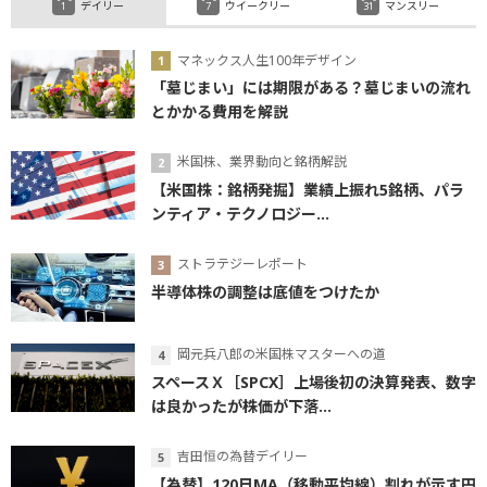
デイリー
ウイークリー
マンスリー
マネックス人生100年デザイン
「墓じまい」には期限がある？墓じまいの流れ
とかかる費用を解説
米国株、業界動向と銘柄解説
【米国株：銘柄発掘】業績上振れ5銘柄、パラ
ンティア・テクノロジー...
ストラテジーレポート
半導体株の調整は底値をつけたか
岡元兵八郎の米国株マスターへの道
スペースＸ［SPCX］上場後初の決算発表、数字
は良かったが株価が下落...
吉田恒の為替デイリー
【為替】120日MA（移動平均線）割れが示す円