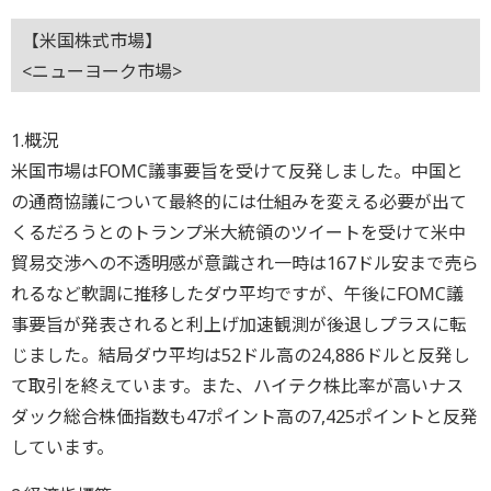
【米国株式市場】
<ニューヨーク市場>
1.概況
米国市場はFOMC議事要旨を受けて反発しました。中国と
の通商協議について最終的には仕組みを変える必要が出て
くるだろうとのトランプ米大統領のツイートを受けて米中
貿易交渉への不透明感が意識され一時は167ドル安まで売ら
れるなど軟調に推移したダウ平均ですが、午後にFOMC議
事要旨が発表されると利上げ加速観測が後退しプラスに転
じました。結局ダウ平均は52ドル高の24,886ドルと反発し
て取引を終えています。また、ハイテク株比率が高いナス
ダック総合株価指数も47ポイント高の7,425ポイントと反発
しています。