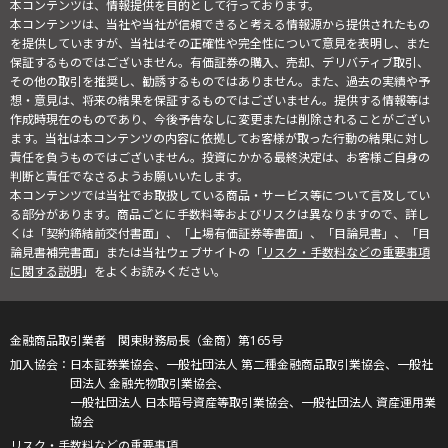
本コンテンツは、情報提供を目的として行っております。
本コンテンツは、当社や当社が信頼できると考える情報源から提供されたもの
を提供していますが、当社はその正確性や完全性について意見を表明し、また
保証するものではございません。有価証券の購入、売却、デリバティブ取引、
その他の取引を推奨し、勧誘するものではありません。また、過去の実績や予
想・意見は、将来の結果を保証するものではございません。提供する情報等は
作成時現在のものであり、今後予告なしに変更または削除されることがござい
ます。当社は本コンテンツの内容に依拠してお客様が取った行動の結果に対し
責任を負うものではございません。投資にかかる最終決定は、お客様ご自身の
判断と責任でなさるようお願いいたします。
本コンテンツでは当社でお取扱している商品・サービス等について言及してい
る部分があります。商品ごとに手数料等およびリスクは異なりますので、詳し
くは「契約締結前交付書面」、「上場有価証券等書面」、「目論見書」、「目
論見書補完書面」または当社ウェブサイトの「
リスク・手数料などの重要事項
に関する説明
」をよくお読みください。
金融商品取引業者 関東財務局長（金商）第165号
日本証券業協会、一般社団法人 第二種金融商品取引業協会、一般社
団法人 金融先物取引業協会、
一般社団法人 日本暗号資産等取引業協会、一般社団法人 資産運用業
協会
リスク・手数料などの重要事項