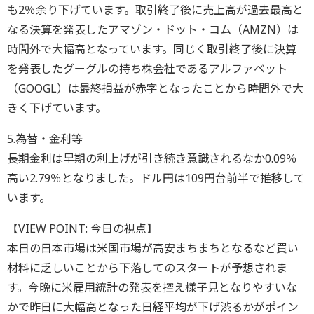
も2％余り下げています。取引終了後に売上高が過去最高と
なる決算を発表したアマゾン・ドット・コム（AMZN）は
時間外で大幅高となっています。同じく取引終了後に決算
を発表したグーグルの持ち株会社であるアルファベット
（GOOGL）は最終損益が赤字となったことから時間外で大
きく下げています。
5.為替・金利等
長期金利は早期の利上げが引き続き意識されるなか0.09％
高い2.79％となりました。ドル円は109円台前半で推移して
います。
【VIEW POINT: 今日の視点】
本日の日本市場は米国市場が高安まちまちとなるなど買い
材料に乏しいことから下落してのスタートが予想されま
す。今晩に米雇用統計の発表を控え様子見となりやすいな
かで昨日に大幅高となった日経平均が下げ渋るかがポイン