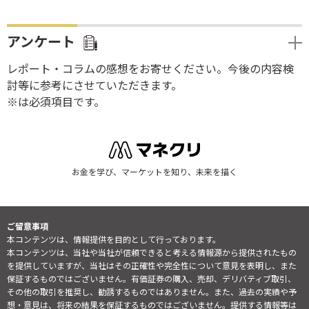
アンケート
レポート・コラムの感想をお寄せください。今後の内容検
討等に参考にさせていただきます。
※は必須項目です。
お金を学び、マーケットを知り、未来を描く
ご留意事項
本コンテンツは、情報提供を目的として行っております。
本コンテンツは、当社や当社が信頼できると考える情報源から提供されたもの
を提供していますが、当社はその正確性や完全性について意見を表明し、また
保証するものではございません。有価証券の購入、売却、デリバティブ取引、
その他の取引を推奨し、勧誘するものではありません。また、過去の実績や予
想・意見は、将来の結果を保証するものではございません。提供する情報等は