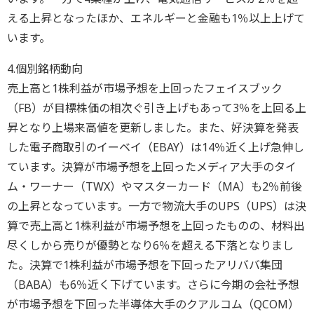
える上昇となったほか、エネルギーと金融も1％以上上げて
います。
4.個別銘柄動向
売上高と1株利益が市場予想を上回ったフェイスブック
（FB）が目標株価の相次ぐ引き上げもあって3％を上回る上
昇となり上場来高値を更新しました。また、好決算を発表
した電子商取引のイーベイ（EBAY）は14％近く上げ急伸し
ています。決算が市場予想を上回ったメディア大手のタイ
ム・ワーナー（TWX）やマスターカード（MA）も2％前後
の上昇となっています。一方で物流大手のUPS（UPS）は決
算で売上高と1株利益が市場予想を上回ったものの、材料出
尽くしから売りが優勢となり6％を超える下落となりまし
た。決算で1株利益が市場予想を下回ったアリババ集団
（BABA）も6％近く下げています。さらに今期の会社予想
が市場予想を下回った半導体大手のクアルコム（QCOM）