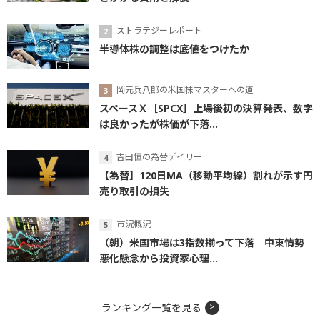
ストラテジーレポート
半導体株の調整は底値をつけたか
岡元兵八郎の米国株マスターへの道
スペースＸ［SPCX］上場後初の決算発表、数字
は良かったが株価が下落...
吉田恒の為替デイリー
【為替】120日MA（移動平均線）割れが示す円
売り取引の損失
市況概況
（朝）米国市場は3指数揃って下落 中東情勢
悪化懸念から投資家心理...
ランキング一覧を見る