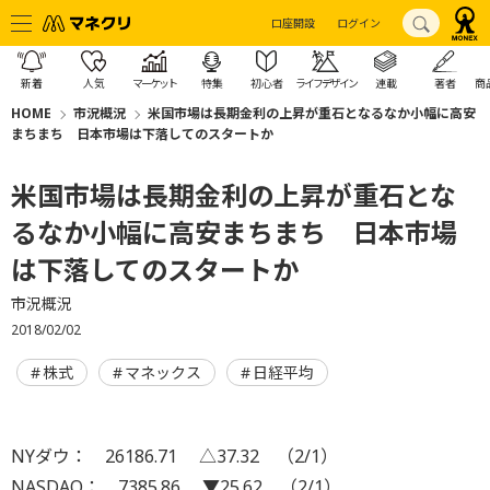
口座開設
ログイン
新着
人気
マーケット
特集
初心者
ライフデザイン
連載
著者
商
HOME
市況概況
米国市場は長期金利の上昇が重石となるなか小幅に高安
まちまち 日本市場は下落してのスタートか
米国市場は長期金利の上昇が重石とな
るなか小幅に高安まちまち 日本市場
は下落してのスタートか
市況概況
2018/02/02
株式
マネックス
日経平均
NYダウ： 26186.71 △37.32 （2/1）
NASDAQ： 7385.86 ▼25.62 （2/1）