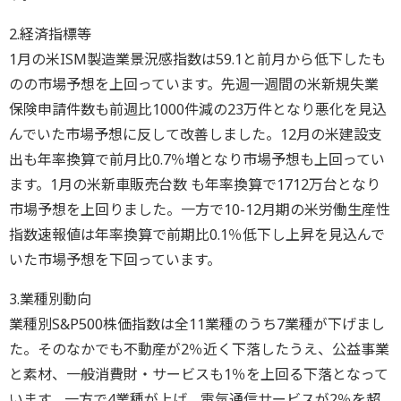
2.経済指標等
1月の米ISM製造業景況感指数は59.1と前月から低下したも
のの市場予想を上回っています。先週一週間の米新規失業
保険申請件数も前週比1000件減の23万件となり悪化を見込
んでいた市場予想に反して改善しました。12月の米建設支
出も年率換算で前月比0.7％増となり市場予想も上回ってい
ます。1月の米新車販売台数 も年率換算で1712万台となり
市場予想を上回りました。一方で10-12月期の米労働生産性
指数速報値は年率換算で前期比0.1％低下し上昇を見込んで
いた市場予想を下回っています。
3.業種別動向
業種別S&P500株価指数は全11業種のうち7業種が下げまし
た。そのなかでも不動産が2％近く下落したうえ、公益事業
と素材、一般消費財・サービスも1％を上回る下落となって
います。一方で4業種が上げ、電気通信サービスが2％を超