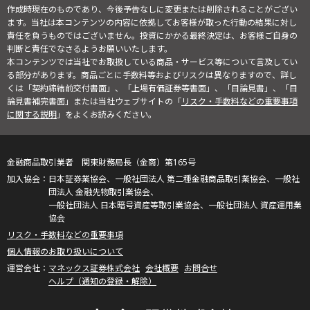
作成時現在のものであり、今後予告なしに変更または削除されることがござい
ます。当社は本コンテンツの内容に依拠してお客様が取った行動の結果に対し
責任を負うものではございません。投資にかかる最終決定は、お客様ご自身の
判断と責任でなさるようお願いいたします。
本コンテンツでは当社でお取扱している商品・サービス等について言及してい
る部分があります。商品ごとに手数料等およびリスクは異なりますので、詳し
くは「契約締結前交付書面」、「上場有価証券等書面」、「目論見書」、「目
論見書補完書面」または当社ウェブサイトの「
リスク・手数料などの重要事項
に関する説明
」をよくお読みください。
金融商品取引業者 関東財務局長（金商）第165号
日本証券業協会、一般社団法人 第二種金融商品取引業協会、一般社
団法人 金融先物取引業協会、
一般社団法人 日本暗号資産等取引業協会、一般社団法人 資産運用業
協会
リスク・手数料などの重要事項
個人情報のお取り扱いについて
マネックス証券株式会社
会社概要
お問合せ
ヘルプ（通知の登録・解除）