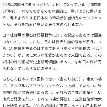
平均は200円に迫ろうかという下げになっている（13時30
分現在）。なんでもかんでも悲観的に、悪いように悪いよ
うに考えようとする日本株の市場参加者特有のセンチメン
トか、それを巧みに突いた売り方のなせる業か。
日本株相場の重石は貿易戦争に対する懸念であるのは間違
いないとして、しかし、それは世界共通の懸念だろう。い
ちばん影響を被るのは中国である（だから中国株の下げが
きつい）が、次に大きな影響があるのは米国である。その
米国の株式相場が史上最高値圏にあって、なぜ日本株が売
られなくてはならないのだろう。
もちろん日本株は米国株でない（当たり前だ）。東京市場
に、アップルもアマゾンもグーグルも上場していない。米
国株相場が最高値にあるのは、それらの企業が素晴らしい
事業と経営を行い、それを市場が評価して企業価値が増大
した結果である。だから米国株が高値にあっても日本株が