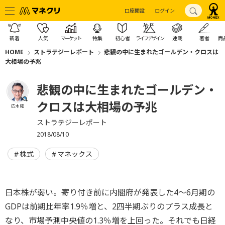
口座開設
ログイン
新着
人気
マーケット
特集
初心者
ライフデザイン
連載
著者
商
HOME
ストラテジーレポート
悲観の中に生まれたゴールデン・クロスは
大相場の予兆
悲観の中に生まれたゴールデン・
クロスは大相場の予兆
広木 隆
ストラテジーレポート
2018/08/10
株式
マネックス
日本株が弱い。寄り付き前に内閣府が発表した4～6月期の
GDPは前期比年率1.9％増と、2四半期ぶりのプラス成長と
なり、市場予測中央値の1.3％増を上回った。それでも日経