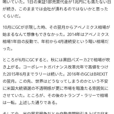
鳴いていた。1日の東証1部売買代金が1兆円にも満たない日
が続き、このままでは会社が潰れるのではないかと思った
くらいだ。
10月にGCが示現した時、その翌月からアベノミクス相場が
始まるなんて想像もできなかった。2014年はアベノミクス
相場1年目の反動で、年初から4月連続安という暗い相場だ
った。
ところが6月にGCすると、秋には黒田バズーカ2で相場が吹
き上がる。コーポレートガバナンス改革元年で高値をつけ
た2015年6月までラリーは続いた。2016年のGCはBREXIT
の翌月。この先、世界はどうなってしまうのかという不安
に米国大統領選の不透明感が更に市場を暗澹たる雰囲気に
させていた。ところが、その後のトランプ・ラリーで相場
は一転。上述した通りである。
そして今。米中貿易戦争だとか自動車関税引き上げで日本