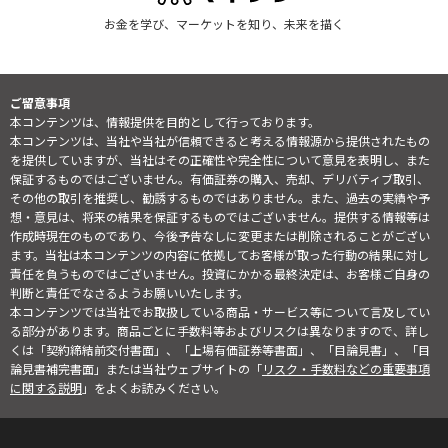
お金を学び、マーケットを知り、未来を描く
ご留意事項
本コンテンツは、情報提供を目的として行っております。
本コンテンツは、当社や当社が信頼できると考える情報源から提供されたもの
を提供していますが、当社はその正確性や完全性について意見を表明し、また
保証するものではございません。有価証券の購入、売却、デリバティブ取引、
その他の取引を推奨し、勧誘するものではありません。また、過去の実績や予
想・意見は、将来の結果を保証するものではございません。提供する情報等は
作成時現在のものであり、今後予告なしに変更または削除されることがござい
ます。当社は本コンテンツの内容に依拠してお客様が取った行動の結果に対し
責任を負うものではございません。投資にかかる最終決定は、お客様ご自身の
判断と責任でなさるようお願いいたします。
本コンテンツでは当社でお取扱している商品・サービス等について言及してい
る部分があります。商品ごとに手数料等およびリスクは異なりますので、詳し
くは「契約締結前交付書面」、「上場有価証券等書面」、「目論見書」、「目
論見書補完書面」または当社ウェブサイトの「
リスク・手数料などの重要事項
に関する説明
」をよくお読みください。