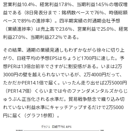
営業利益10.4％、経常利益17.8％、当期利益14.5％の増収増
益である（8日発表分まで：銘柄数ベースで76％、時価総額
ベースで89％の進捗率）。四半期実績の対通期会社予想
（業績進捗率）は売上高で23.6％、営業利益で25.0％、経常
利益27.0％、当期利益27.2％である。
その結果、通期の業績見通しもわずかながら徐々に切り上
がり、日経平均の予想EPSはちょうど1700円に達した。予
想PERは13倍台前半でさすがに割安感がある。いまは2万
3000円の壁を越えられないでいるが、2万4000円だって、
たかだかPER14.1倍で届く。いったん走り出せば2万5000円
（PER14.7倍）くらいまでは今のファンダメンタルズからじ
ゅうぶん正当化される水準だ。貿易戦争懸念で織り込み切
れていない利益水準にキャッチアップするだけで2万5000
円に届く（グラフ1参照）。