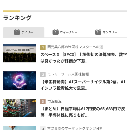
ランキング
デイリー
ウイークリー
マンスリー
岡元兵八郎の米国株マスターへの道
スペースＸ［SPCX］上場後初の決算発表、数字
は良かったが株価が下落...
モトリーフール米国株情報
【米国株動向】AIスーパーサイクル第2幕、AI
インフラ投資拡大で恩恵...
市況概況
（まとめ）日経平均は617円安の65,683円で反
落 半導体株に売りも好...
吉野貴晶のマーケットクオンツ分析