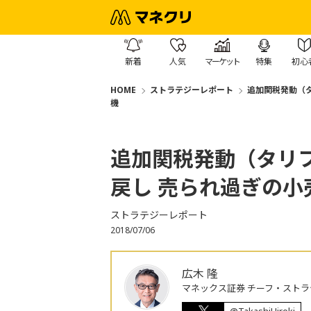
新着
人気
マーケット
特集
初心
HOME
ストラテジーレポート
追加関税発動（
機
追加関税発動（タリ
戻し 売られ過ぎの
ストラテジーレポート
2018/07/06
広木 隆
マネックス証券 チーフ・ストラ