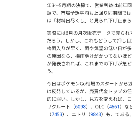
年3～5月期の決算で、営業利益は前年同
調で、市場予想平均も上回り同期間では
は「材料出尽くし」と見られ下げ止まら
実際には6月の月次販売データで売られ
だろう。しかし、これもどうして押し目
梅雨入りが早く、雨や気温の低い日が多
の原因なら、梅雨明けがかつてないほど
が発表されれば、これまでの下げが急ピ
う。
今日はポケモンGo相場のスタートから
は反発しているが、売買代金トップの任
的に弱い。しかし、見方を変えれば、こ
リクルート（
6098
）、OLC（
4661
）な
（
7453
）、ニトリ（
9843
）も、である