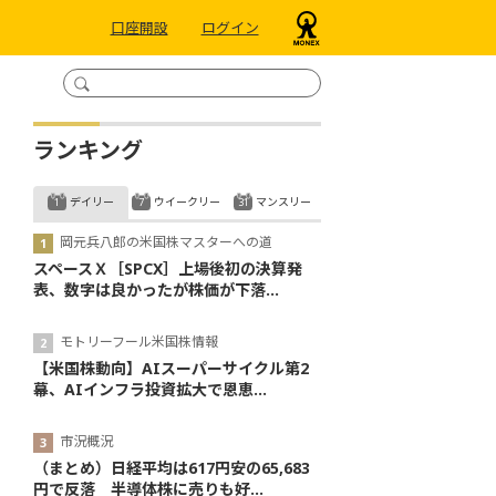
口座開設
ログイン
ランキング
デイリー
ウイークリー
マンスリー
岡元兵八郎の米国株マスターへの道
スペースＸ［SPCX］上場後初の決算発
表、数字は良かったが株価が下落...
モトリーフール米国株情報
【米国株動向】AIスーパーサイクル第2
幕、AIインフラ投資拡大で恩恵...
市況概況
（まとめ）日経平均は617円安の65,683
円で反落 半導体株に売りも好...