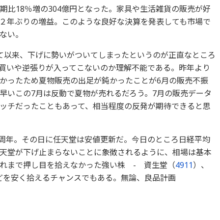
期比18％増の304億円となった。家具や生活雑貨の販売が好
２年ぶりの増益。このような良好な決算を発表しても市場で
ない。
て以来、下げに勢いがついてしまったというのが正直なところ
買いや逆張りが入ってこないのか理解不能である。昨年より
かったため夏物販売の出足が鈍かったことが6月の販売不振
早いこの7月は反動で夏物が売れるだろう。7月の販売データ
ッチだったこともあって、相当程度の反発が期待できると思
2周年。その日に任天堂は安値更新だ。今日のところ日経平均
天堂が下げ止まらないことに象徴されるように、相場は基本
れまで押し目を拾えなかった強い株 - 資生堂（
4911
）、
どを安く拾えるチャンスでもある。無論、良品計画
。