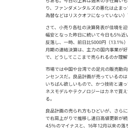
らある。今日の上昇は週末の手仕舞いも
り、ファンダメンタルズの悪化は止まっ
為替などはリスクオフになっていない）
さて、小売り各社の決算発表が佳境を迎
幅安となった昨日に続いて今日も5％近
反落し、一時、前日比5000円（13.1％
月期の連結決算は、主力の国内事業が好
で、どうしてここまで売られるのか理解
市場では中国や台湾での足元の販売動向
ンセンスだ。良品計画が売っているのは
いちばん欲しいもので、かつ技術と違っ
ネスモデルやテクノロジーはカネで買え
る。
良品計画の売られ方もひどいが、さらに
で右肩上がりで推移し連日高値更新が続
4.5％のマイナスと、16年12月以来の