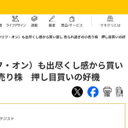
者
ライフデザイン
連載
著者
商
品・
サービス
マネクリとは
タリフ・オン）も出尽くし感から買い戻し 売られ過ぎの小売り株 押し目買いの好
フ・オン）も出尽くし感から買い
小売り株 押し目買いの好機
印刷
ｱﾝｹｰﾄ
テジスト