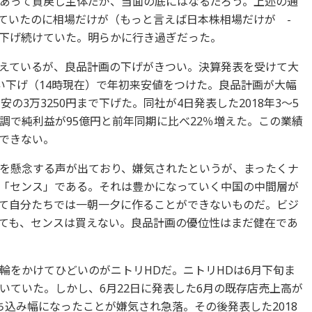
あって買戻し主体だが、当面の底にはなるだろう。上述の通
ていたのに相場だけが（もっと言えば日本株相場だけが -
下げ続けていた。明らかに行き過ぎだった。
えているが、良品計画の下げがきつい。決算発表を受けて大
い下げ（14時現在）で年初来安値をつけた。良品計画が大幅
）安の3万3250円まで下げた。同社が4日発表した2018年3～5
調で純利益が95億円と前年同期に比べ22％増えた。この業績
できない。
を懸念する声が出ており、嫌気されたというが、まったくナ
「センス」である。それは豊かになっていく中国の中間層が
て自分たちでは一朝一夕に作ることができないものだ。ビジ
ても、センスは買えない。良品計画の優位性はまだ健在であ
輪をかけてひどいのがニトリHDだ。ニトリHDは6月下旬ま
いていた。しかし、6月22日に発表した6月の既存店売上高が
落ち込み幅になったことが嫌気され急落。その後発表した2018