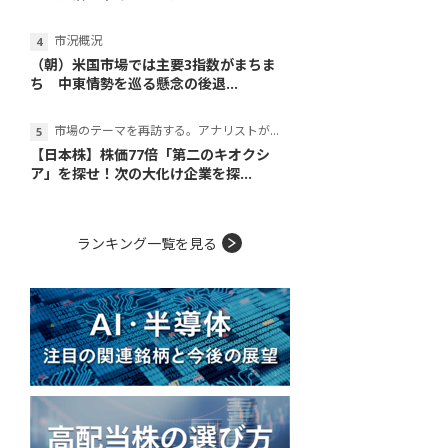
市況概況
（朝）米国市場では主要3指数がまちま
ち 中東情勢を巡る懸念の後退...
市場のテーマを再訪する。アナリストが読み解くテーマの本質
【日本株】株価77倍「第二のキオクシ
ア」を探せ！次の大化け企業を探...
ランキング一覧を見る