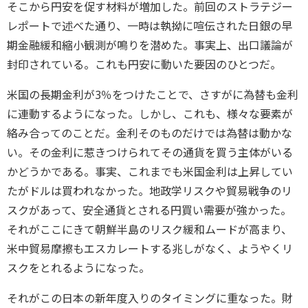
そこから円安を促す材料が増加した。前回のストラテジー
レポートで述べた通り、一時は執拗に喧伝された日銀の早
期金融緩和縮小観測が鳴りを潜めた。事実上、出口議論が
封印されている。これも円安に動いた要因のひとつだ。
米国の長期金利が3％をつけたことで、さすがに為替も金利
に連動するようになった。しかし、これも、様々な要素が
絡み合ってのことだ。金利そのものだけでは為替は動かな
い。その金利に惹きつけられてその通貨を買う主体がいる
かどうかである。事実、これまでも米国金利は上昇してい
たがドルは買われなかった。地政学リスクや貿易戦争のリ
スクがあって、安全通貨とされる円買い需要が強かった。
それがここにきて朝鮮半島のリスク緩和ムードが高まり、
米中貿易摩擦もエスカレートする兆しがなく、ようやくリ
スクをとれるようになった。
それがこの日本の新年度入りのタイミングに重なった。財