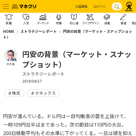
口座開設
ログイン
新着
人気
マーケット
特集
初心者
ライフデザイン
連載
著者
商
HOME
ストラテジーレポート
円安の背景（マーケット・スナップショッ
ト）
円安の背景（マーケット・スナッ
プショット）
広木 隆
ストラテジーレポート
2018/04/27
株式
マネックス
円安が進んでいる。ドル円は一目均衡表の雲を上抜けて、
一時109円台半ばまであった。次の節目は110円の大台。
200日移動平均もその水準に下がってくる。一旦は頭を抑え