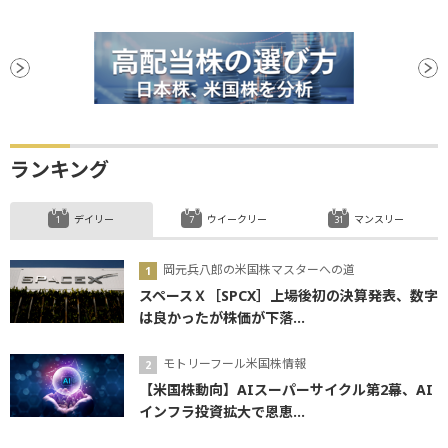
ランキング
デイリー
ウイークリー
マンスリー
岡元兵八郎の米国株マスターへの道
スペースＸ［SPCX］上場後初の決算発表、数字
は良かったが株価が下落...
モトリーフール米国株情報
【米国株動向】AIスーパーサイクル第2幕、AI
インフラ投資拡大で恩恵...