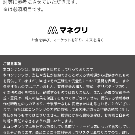
討等に参考にさせていただきます。
※は必須項目です。
お金を学び、マーケットを知り、未来を描く
ご留意事項
本コンテンツは、情報提供を目的として行っております。
本コンテンツは、当社や当社が信頼できると考える情報源から提供されたもの
を提供していますが、当社はその正確性や完全性について意見を表明し、また
保証するものではございません。有価証券の購入、売却、デリバティブ取引、
その他の取引を推奨し、勧誘するものではありません。また、過去の実績や予
想・意見は、将来の結果を保証するものではございません。提供する情報等は
作成時現在のものであり、今後予告なしに変更または削除されることがござい
ます。当社は本コンテンツの内容に依拠してお客様が取った行動の結果に対し
責任を負うものではございません。投資にかかる最終決定は、お客様ご自身の
判断と責任でなさるようお願いいたします。
本コンテンツでは当社でお取扱している商品・サービス等について言及してい
る部分があります。商品ごとに手数料等およびリスクは異なりますので、詳し