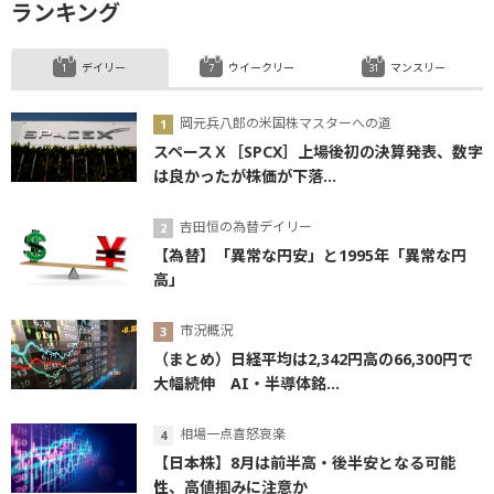
ランキング
デイリー
ウイークリー
マンスリー
岡元兵八郎の米国株マスターへの道
スペースＸ［SPCX］上場後初の決算発表、数字
は良かったが株価が下落...
吉田恒の為替デイリー
【為替】「異常な円安」と1995年「異常な円
高」
市況概況
（まとめ）日経平均は2,342円高の66,300円で
大幅続伸 AI・半導体銘...
相場一点喜怒哀楽
【日本株】8月は前半高・後半安となる可能
性、高値掴みに注意か