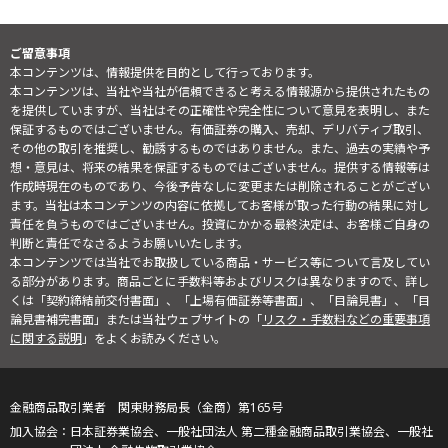
ご留意事項
本コンテンツは、情報提供を目的として行っております。
本コンテンツは、当社や当社が信頼できると考える情報源から提供されたもの
を提供していますが、当社はその正確性や完全性について意見を表明し、また
保証するものではございません。有価証券の購入、売却、デリバティブ取引、
その他の取引を推奨し、勧誘するものではありません。また、過去の実績や予
想・意見は、将来の結果を保証するものではございません。提供する情報等は
作成時現在のものであり、今後予告なしに変更または削除されることがござい
ます。当社は本コンテンツの内容に依拠してお客様が取った行動の結果に対し
責任を負うものではございません。投資にかかる最終決定は、お客様ご自身の
判断と責任でなさるようお願いいたします。
本コンテンツでは当社でお取扱している商品・サービス等について言及してい
る部分があります。商品ごとに手数料等およびリスクは異なりますので、詳し
くは「契約締結前交付書面」、「上場有価証券等書面」、「目論見書」、「目
論見書補完書面」または当社ウェブサイトの「
リスク・手数料などの重要事項
に関する説明
」をよくお読みください。
金融商品取引業者 関東財務局長（金商）第165号
日本証券業協会、一般社団法人 第二種金融商品取引業協会、一般社