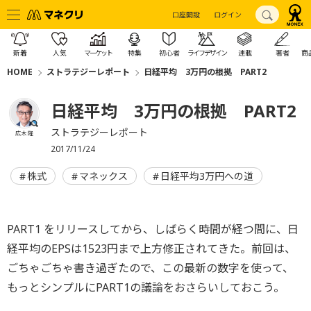
口座開設
ログイン
新着
人気
マーケット
特集
初心者
ライフデザイン
連載
著者
商
HOME
ストラテジーレポート
日経平均 3万円の根拠 PART2
日経平均 3万円の根拠 PART2
ストラテジーレポート
広木 隆
2017/11/24
株式
マネックス
日経平均3万円への道
PART1 をリリースしてから、しばらく時間が経つ間に、日
経平均のEPSは1523円まで上方修正されてきた。前回は、
ごちゃごちゃ書き過ぎたので、この最新の数字を使って、
もっとシンプルにPART1の議論をおさらいしておこう。