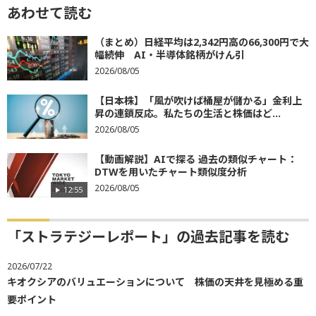
あわせて読む
（まとめ）日経平均は2,342円高の66,300円で大
幅続伸 AI・半導体銘柄がけん引
2026/08/05
【日本株】「風が吹けば桶屋が儲かる」金利上
昇の連鎖反応。私たちの生活と株価はど...
2026/08/05
【動画解説】AIで探る 過去の類似チャート：
DTWを用いたチャート類似度分析
2026/08/05
12:55
「ストラテジーレポート」の過去記事を読む
2026/07/22
キオクシアのバリュエーションについて 株価の天井を見極める重
要ポイント