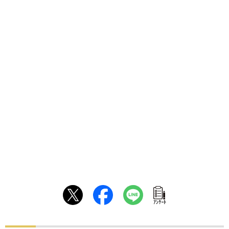
ｱﾝｹｰﾄ