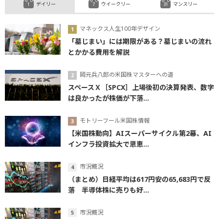
デイリー
ウイークリー
マンスリー
マネックス人生100年デザイン
「墓じまい」には期限がある？墓じまいの流れ
とかかる費用を解説
岡元兵八郎の米国株マスターへの道
スペースＸ［SPCX］上場後初の決算発表、数字
は良かったが株価が下落...
モトリーフール米国株情報
【米国株動向】AIスーパーサイクル第2幕、AI
インフラ投資拡大で恩恵...
市況概況
（まとめ）日経平均は617円安の65,683円で反
落 半導体株に売りも好...
市況概況