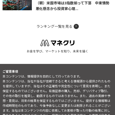
（朝）米国市場は3指数揃って下落 中東情勢
悪化懸念から投資家心理...
ランキング一覧を見る
お金を学び、マーケットを知り、未来を描く
ご留意事項
本コンテンツは、情報提供を目的として行っております。
本コンテンツは、当社や当社が信頼できると考える情報源から提供されたもの
を提供していますが、当社はその正確性や完全性について意見を表明し、また
保証するものではございません。有価証券の購入、売却、デリバティブ取引、
その他の取引を推奨し、勧誘するものではありません。また、過去の実績や予
想・意見は、将来の結果を保証するものではございません。提供する情報等は
作成時現在のものであり、今後予告なしに変更または削除されることがござい
ます。当社は本コンテンツの内容に依拠してお客様が取った行動の結果に対し