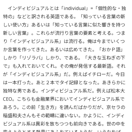
インディビジュアルとは「individual」=「個性的な・独
特の」などと訳される英語である。「知っている言葉の新
しい使い方」あるいは「知っている言葉に似た響きを持つ
新しい言葉」。これらが流行り言葉の要素と考える。つま
り「インディビジュアル系」は流行る。俺は今までいくつ
か言葉を作ってきた。あるいは広めてきた。「おかＰ語」
しかり「リゾラバ」しかり、である。「大きな玉ねぎの下
で」も入れておいてくれ。その俺が発信する最新語。それ
が「インディビジュアル系」だ。例えばイチローだ。今日
は一本打った。あと２本でタイ記録となった。あきらかに
独特な男である。インディビジュアル系だ。例えば松本大
CEO。こちらも金融業界においてインディビジュアル系で
あろう。この前「生き方」を読んだばかりだが、京セラの
稲盛和夫さんもその範疇に違いない。かように、インディ
ビジュアル系は異彩を放ちつつも前向きである。世の中を