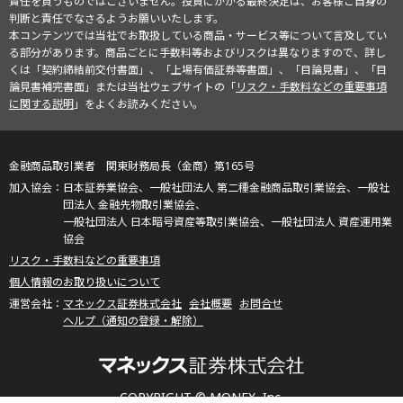
責任を負うものではございません。投資にかかる最終決定は、お客様ご自身の
判断と責任でなさるようお願いいたします。
本コンテンツでは当社でお取扱している商品・サービス等について言及してい
る部分があります。商品ごとに手数料等およびリスクは異なりますので、詳し
くは「契約締結前交付書面」、「上場有価証券等書面」、「目論見書」、「目
論見書補完書面」または当社ウェブサイトの「
リスク・手数料などの重要事項
に関する説明
」をよくお読みください。
金融商品取引業者 関東財務局長（金商）第165号
日本証券業協会、一般社団法人 第二種金融商品取引業協会、一般社
団法人 金融先物取引業協会、
一般社団法人 日本暗号資産等取引業協会、一般社団法人 資産運用業
協会
リスク・手数料などの重要事項
個人情報のお取り扱いについて
マネックス証券株式会社
会社概要
お問合せ
ヘルプ（通知の登録・解除）
COPYRIGHT © MONEX, Inc.