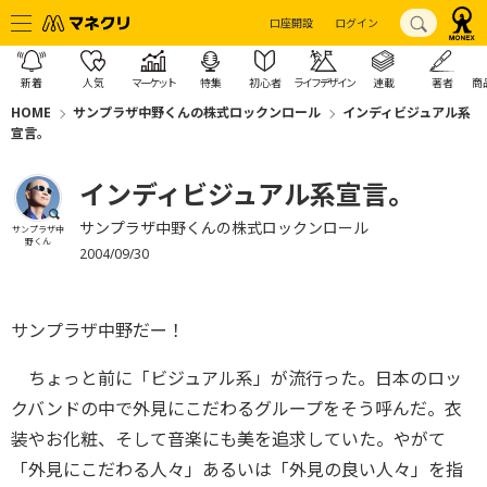
口座開設
ログイン
新着
人気
マーケット
特集
初心者
ライフデザイン
連載
著者
商
HOME
サンプラザ中野くんの株式ロックンロール
インディビジュアル系
宣言。
インディビジュアル系宣言。
サンプラザ中野くんの株式ロックンロール
サンプラザ中
野くん
2004/09/30
サンプラザ中野だー！
ちょっと前に「ビジュアル系」が流行った。日本のロッ
クバンドの中で外見にこだわるグループをそう呼んだ。衣
装やお化粧、そして音楽にも美を追求していた。やがて
「外見にこだわる人々」あるいは「外見の良い人々」を指