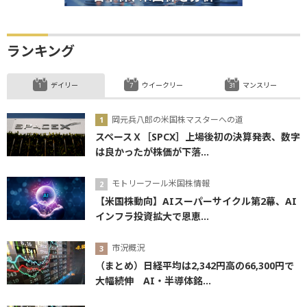
ランキング
デイリー
ウイークリー
マンスリー
岡元兵八郎の米国株マスターへの道
スペースＸ［SPCX］上場後初の決算発表、数字
は良かったが株価が下落...
モトリーフール米国株情報
【米国株動向】AIスーパーサイクル第2幕、AI
インフラ投資拡大で恩恵...
市況概況
（まとめ）日経平均は2,342円高の66,300円で
大幅続伸 AI・半導体銘...