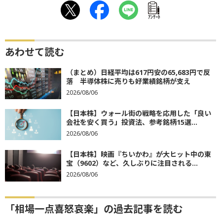
ｱﾝｹｰﾄ
あわせて読む
（まとめ）日経平均は617円安の65,683円で反
落 半導体株に売りも好業績銘柄が支え
2026/08/06
【日本株】ウォール街の戦略を応用した「良い
会社を安く買う」投資法、参考銘柄15選...
2026/08/06
【日本株】映画『ちいかわ』が大ヒット中の東
宝（9602）など、久しぶりに注目される...
2026/08/06
「相場一点喜怒哀楽」の過去記事を読む