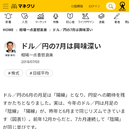
口座開設
ログイン
新着
人気
マーケット
特集
初心者
ライフデザイン
連載
著者
商
HOME
相場一点喜怒哀楽
ドル／円の7月は興味深い
ドル／円の7月は興味深い
相場一点喜怒哀楽
東野 幸利
2018/07/03
株式
日経平均
ドル／円の6月の月足は「陽線」となり、円安への期待を残
すかたちとなりました。実は、今年のドル／円は月足の
「陰線」「陽線」が、昨年と6月まで同じリズムできていま
す（図表1）。前年12月からだと、7カ月連続して「陰陽」
が同じ並びです。