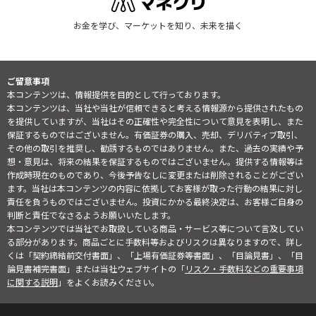
お金を学び、マーケットを知り、未来を描く
ご留意事項
本コンテンツは、情報提供を目的として行っております。
本コンテンツは、当社や当社が信頼できると考える情報源から提供されたもの
を提供していますが、当社はその正確性や完全性について意見を表明し、また
保証するものではございません。有価証券の購入、売却、デリバティブ取引、
その他の取引を推奨し、勧誘するものではありません。また、過去の実績や予
想・意見は、将来の結果を保証するものではございません。提供する情報等は
作成時現在のものであり、今後予告なしに変更または削除されることがござい
ます。当社は本コンテンツの内容に依拠してお客様が取った行動の結果に対し
責任を負うものではございません。投資にかかる最終決定は、お客様ご自身の
判断と責任でなさるようお願いいたします。
本コンテンツでは当社でお取扱している商品・サービス等について言及してい
る部分があります。商品ごとに手数料等およびリスクは異なりますので、詳し
くは「契約締結前交付書面」、「上場有価証券等書面」、「目論見書」、「目
論見書補完書面」または当社ウェブサイトの「
リスク・手数料などの重要事項
に関する説明
」をよくお読みください。