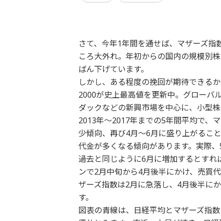
さて、今年1年間を通せば、マザーズ指
ころ大外れ。年初からの国内の規模別株
ばん下げています。
しかし、ある程度の挽回が期待できるか
2000が史上最高値を更新中。グロー
ダックなどの新興市場を中心に、小型株
2013年～2017年までの5年間平均で
少傾向、再び4月～6月に盛り上がること
代金が多くなる傾向があります。実際、
過去と同じように6月に増加するとすれば
ンで2月中旬から4月後半にかけ、売買
ザーズ指数は2月に急落し、4月後半に
す。
図表の青線は、日経平均とマザーズ指数