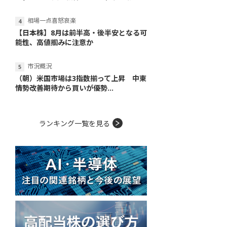
相場一点喜怒哀楽
【日本株】8月は前半高・後半安となる可
能性、高値掴みに注意か
市況概況
（朝）米国市場は3指数揃って上昇 中東
情勢改善期待から買いが優勢...
ランキング一覧を見る