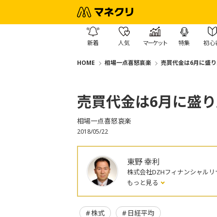
新着
人気
マーケット
特集
初心
HOME
相場一点喜怒哀楽
売買代金は6月に盛り
売買代金は6月に盛
相場一点喜怒哀楽
2018/05/22
東野 幸利
株式会社DZHフィナンシャルリ
もっと見る
株式
日経平均