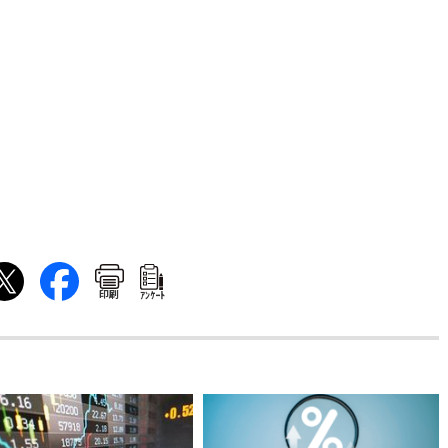
印刷
ｱﾝｹｰﾄ