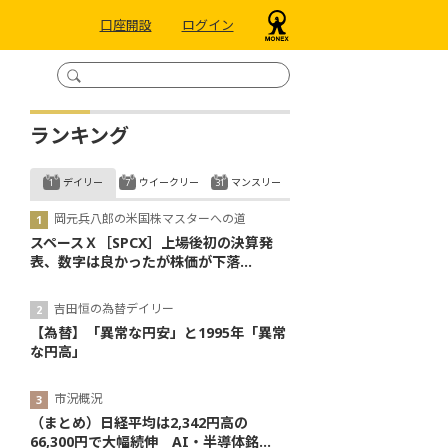
口座開設
ログイン
ランキング
デイリー
ウイークリー
マンスリー
岡元兵八郎の米国株マスターへの道
スペースＸ［SPCX］上場後初の決算発
表、数字は良かったが株価が下落...
吉田恒の為替デイリー
【為替】「異常な円安」と1995年「異常
な円高」
市況概況
（まとめ）日経平均は2,342円高の
66,300円で大幅続伸 AI・半導体銘...