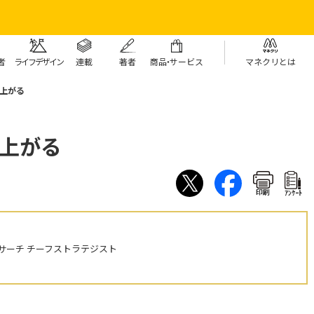
者
ライフデザイン
連載
著者
商
品・
サービス
マネクリとは
上がる
り上がる
印刷
ｱﾝｹｰﾄ
サーチ チーフストラテジスト