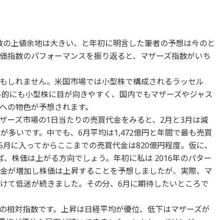
数の上値余地は大きい、と年初に明言した筆者の予想は今のと
価指数のパフォーマンスを振り返ると、マザーズ指数がいち
もしれません。米国市場では小型株で構成されるラッセル
バル的にも小型株に目が向きやすく、国内でもマザーズやジャス
への物色が予想されます。
、マザーズ市場の1日当たりの売買代金をみると、2月と3月は減
が多いです。中でも、6月平均は1,472億円と年間で最も売買
5月に入ってからここまでの売買代金は820億円程度。仮に、
、株価は上がる方向でしょう。年初に私は 2016年のパター
代金が増加し株価は上昇することを予想しましたが、実際、マ
かけて低迷が続きました。その分、6月に期待したいところで
の相対指数です。上昇は日経平均が優位、低下はマザーズが