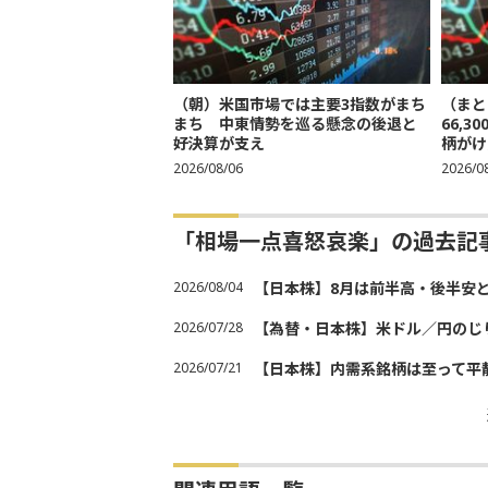
（朝）米国市場では主要3指数がまち
（まと
まち 中東情勢を巡る懸念の後退と
66,
好決算が支え
柄がけ
2026/08/06
2026/0
「相場一点喜怒哀楽」の過去記
2026/08/04
【日本株】8月は前半高・後半安
2026/07/28
【為替・日本株】米ドル／円のじ
2026/07/21
【日本株】内需系銘柄は至って平