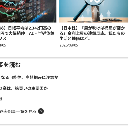
め）日経平均は2,342円高の
【日本株】「風が吹けば桶屋が儲か
300円で大幅続伸 AI・半導体銘
る」金利上昇の連鎖反応。私たちの
ん引
生活と株価はど...
8/05
2026/08/05
事を読む
となる可能性、高値掴みに注意か
り高は、株買いの主要因か
静
過去記事一覧を見る