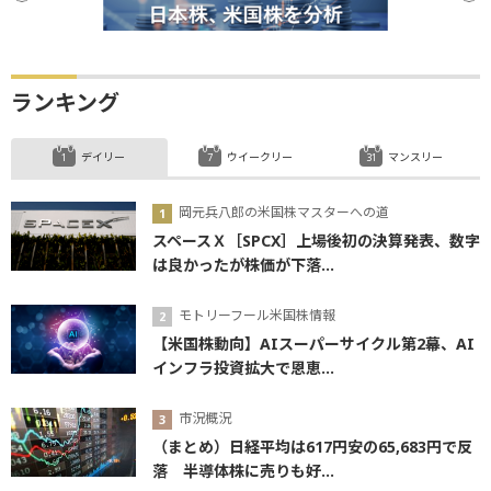
ランキング
デイリー
ウイークリー
マンスリー
岡元兵八郎の米国株マスターへの道
スペースＸ［SPCX］上場後初の決算発表、数字
は良かったが株価が下落...
モトリーフール米国株情報
【米国株動向】AIスーパーサイクル第2幕、AI
インフラ投資拡大で恩恵...
市況概況
（まとめ）日経平均は617円安の65,683円で反
落 半導体株に売りも好...