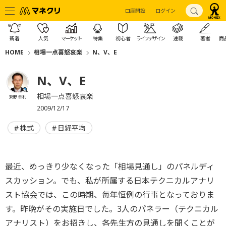
口座開設
ログイン
新着
人気
マーケット
特集
初心者
ライフデザイン
連載
著者
商
HOME
相場一点喜怒哀楽
N、V、E
N、V、E
相場一点喜怒哀楽
東野 幸利
2009/12/17
株式
日経平均
最近、めっきり少なくなった「相場見通し」のパネルディ
スカッション。でも、私が所属する日本テクニカルアナリ
スト協会では、この時期、毎年恒例の行事となっておりま
す。昨晩がその実施日でした。3人のパネラー（テクニカル
アナリスト）をお招きし、各先生方の見通しを聞くことが