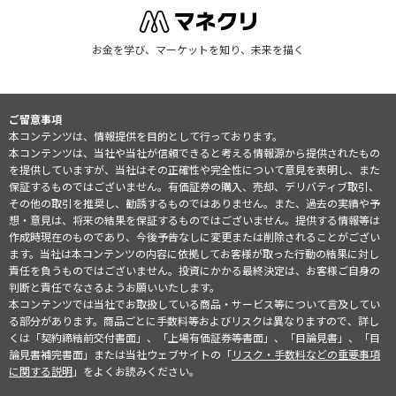
お金を学び、マーケットを知り、未来を描く
ご留意事項
本コンテンツは、情報提供を目的として行っております。
本コンテンツは、当社や当社が信頼できると考える情報源から提供されたもの
を提供していますが、当社はその正確性や完全性について意見を表明し、また
保証するものではございません。有価証券の購入、売却、デリバティブ取引、
その他の取引を推奨し、勧誘するものではありません。また、過去の実績や予
想・意見は、将来の結果を保証するものではございません。提供する情報等は
作成時現在のものであり、今後予告なしに変更または削除されることがござい
ます。当社は本コンテンツの内容に依拠してお客様が取った行動の結果に対し
責任を負うものではございません。投資にかかる最終決定は、お客様ご自身の
判断と責任でなさるようお願いいたします。
本コンテンツでは当社でお取扱している商品・サービス等について言及してい
る部分があります。商品ごとに手数料等およびリスクは異なりますので、詳し
くは「契約締結前交付書面」、「上場有価証券等書面」、「目論見書」、「目
論見書補完書面」または当社ウェブサイトの「
リスク・手数料などの重要事項
に関する説明
」をよくお読みください。