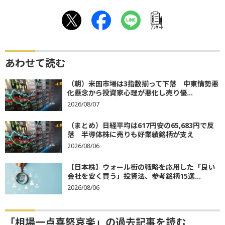
ｱﾝｹｰﾄ
あわせて読む
（朝）米国市場は3指数揃って下落 中東情勢悪
化懸念から投資家心理が悪化し売り優...
2026/08/07
（まとめ）日経平均は617円安の65,683円で反
落 半導体株に売りも好業績銘柄が支え
2026/08/06
【日本株】ウォール街の戦略を応用した「良い
会社を安く買う」投資法、参考銘柄15選...
2026/08/06
「相場一点喜怒哀楽」の過去記事を読む