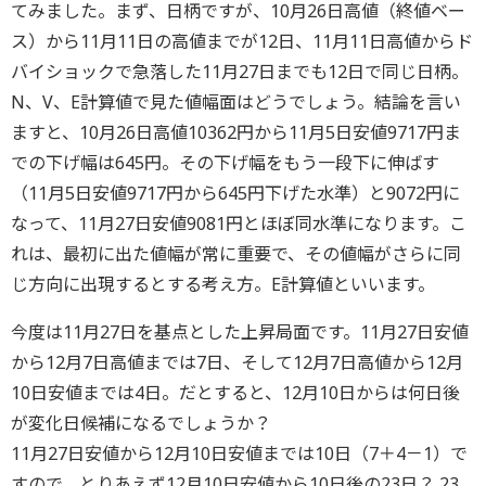
てみました。まず、日柄ですが、10月26日高値（終値ベー
ス）から11月11日の高値までが12日、11月11日高値からド
バイショックで急落した11月27日までも12日で同じ日柄。
N、V、E計算値で見た値幅面はどうでしょう。結論を言い
ますと、10月26日高値10362円から11月5日安値9717円ま
での下げ幅は645円。その下げ幅をもう一段下に伸ばす
（11月5日安値9717円から645円下げた水準）と9072円に
なって、11月27日安値9081円とほぼ同水準になります。こ
れは、最初に出た値幅が常に重要で、その値幅がさらに同
じ方向に出現するとする考え方。E計算値といいます。
今度は11月27日を基点とした上昇局面です。11月27日安値
から12月7日高値までは7日、そして12月7日高値から12月
10日安値までは4日。だとすると、12月10日からは何日後
が変化日候補になるでしょうか？
11月27日安値から12月10日安値までは10日（7＋4－1）で
すので、とりあえず12月10日安値から10日後の23日？ 23