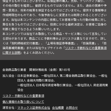
保証するものではございません。有価証券の購入、売却、デリバティブ取引、
その他の取引を推奨し、勧誘するものではありません。また、過去の実績や予
想・意見は、将来の結果を保証するものではございません。提供する情報等は
作成時現在のものであり、今後予告なしに変更または削除されることがござい
ます。当社は本コンテンツの内容に依拠してお客様が取った行動の結果に対し
責任を負うものではございません。投資にかかる最終決定は、お客様ご自身の
判断と責任でなさるようお願いいたします。
本コンテンツでは当社でお取扱している商品・サービス等について言及してい
る部分があります。商品ごとに手数料等およびリスクは異なりますので、詳し
くは「契約締結前交付書面」、「上場有価証券等書面」、「目論見書」、「目
論見書補完書面」または当社ウェブサイトの「
リスク・手数料などの重要事項
に関する説明
」をよくお読みください。
金融商品取引業者 関東財務局長（金商）第165号
日本証券業協会、一般社団法人 第二種金融商品取引業協会、一般社
団法人 金融先物取引業協会、
一般社団法人 日本暗号資産等取引業協会、一般社団法人 資産運用業
協会
リスク・手数料などの重要事項
個人情報のお取り扱いについて
マネックス証券株式会社
会社概要
お問合せ