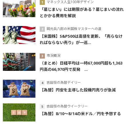
マネックス人生100年デザイン
「墓じまい」には期限がある？墓じまいの流れ
とかかる費用を解説
岡元兵八郎の米国株マスターへの道
【米国株】S&P500は高値を更新、「売らなけ
ればならない売り」が一巡...
市況概況
（まとめ）日経平均は一時67,000円超も1,363
円高の66,970円で反発 ...
吉田恒の為替デイリー
【為替】円安を主導した投機円売りが急減
吉田恒の為替ウイークリー
【為替】8/10～8/14の米ドル／円を予想する