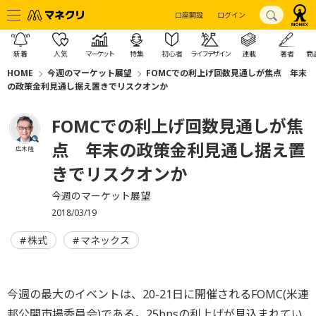
口座開設
ログイン
新着
人気
マーケット
特集
初心者
ライフデザイン
連載
著者
商
HOME
今週のマーケット展望
FOMCでの利上げ回数見通しが焦点 年末
の政策金利見通し据え置きでリスクオンか
FOMCでの利上げ回数見通しが焦
点 年末の政策金利見通し据え置
広木 隆
きでリスクオンか
今週のマーケット展望
2018/03/19
株式
マネックス
今週の最大のイベントは、20-21日に開催されるFOMC(米連
邦公開市場委員会)である。25bpsの利上げが見込まれてい