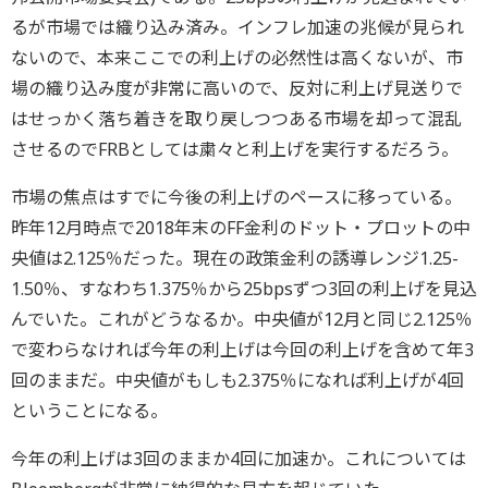
るが市場では織り込み済み。インフレ加速の兆候が見られ
ないので、本来ここでの利上げの必然性は高くないが、市
場の織り込み度が非常に高いので、反対に利上げ見送りで
はせっかく落ち着きを取り戻しつつある市場を却って混乱
させるのでFRBとしては粛々と利上げを実行するだろう。
市場の焦点はすでに今後の利上げのペースに移っている。
昨年12月時点で2018年末のFF金利のドット・プロットの中
央値は2.125％だった。現在の政策金利の誘導レンジ1.25-
1.50％、すなわち1.375％から25bpsずつ3回の利上げを見込
んでいた。これがどうなるか。中央値が12月と同じ2.125％
で変わらなければ今年の利上げは今回の利上げを含めて年3
回のままだ。中央値がもしも2.375％になれば利上げが4回
ということになる。
今年の利上げは3回のままか4回に加速か。これについては