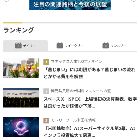
ランキング
デイリー
ウイークリー
マンスリー
マネックス人生100年デザイン
「墓じまい」には期限がある？墓じまいの流れ
とかかる費用を解説
岡元兵八郎の米国株マスターへの道
スペースＸ［SPCX］上場後初の決算発表、数字
は良かったが株価が下落...
モトリーフール米国株情報
【米国株動向】AIスーパーサイクル第2幕、AI
インフラ投資拡大で恩恵...