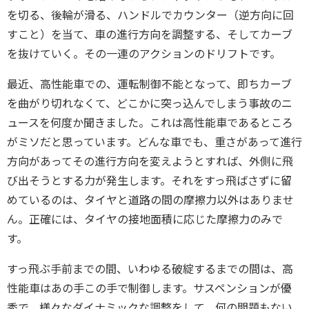
を切る、後輪が滑る、ハンドルでカウンター（逆方向に回
すこと）を当て、車の進行方向を調整する、そしてカーブ
を抜けていく。その一連のアクションのドリフトです。
最近、高性能車での、運転制御不能となって、即ちカーブ
を曲がり切れなくて、どこかに突っ込んでしまう事故のニ
ュースを何度か聞きました。これは高性能車であるところ
がミソだと思っています。どんな車でも、重さがあって進行
方向があってその進行方向を変えようとすれば、外側に飛
び出そうとする力が発生します。それをすっ飛ばさずに留
めているのは、タイヤと道路の間の摩擦力以外はありませ
ん。正確には、タイヤの接地面積に応じた摩擦力のみで
す。
すっ飛ぶ手前までの間、いわゆる破綻するまでの間は、高
性能車はあの手この手で制御します。サスペンションが優
秀で、様々なダイナミックな調整をして、何の問題もない