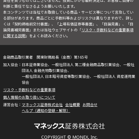
責任を負うものではございません。投資にかかる最終決定は、お客様ご自身の
判断と責任でなさるようお願いいたします。
本コンテンツでは当社でお取扱している商品・サービス等について言及してい
る部分があります。商品ごとに手数料等およびリスクは異なりますので、詳し
くは「契約締結前交付書面」、「上場有価証券等書面」、「目論見書」、「目
論見書補完書面」または当社ウェブサイトの「
リスク・手数料などの重要事項
に関する説明
」をよくお読みください。
金融商品取引業者 関東財務局長（金商）第165号
日本証券業協会、一般社団法人 第二種金融商品取引業協会、一般社
団法人 金融先物取引業協会、
一般社団法人 日本暗号資産等取引業協会、一般社団法人 資産運用業
協会
リスク・手数料などの重要事項
個人情報のお取り扱いについて
マネックス証券株式会社
会社概要
お問合せ
ヘルプ（通知の登録・解除）
COPYRIGHT © MONEX, Inc.