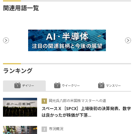
関連用語一覧
ランキング
デイリー
ウイークリー
マンスリー
岡元兵八郎の米国株マスターへの道
スペースＸ［SPCX］上場後初の決算発表、数字
は良かったが株価が下落...
市況概況