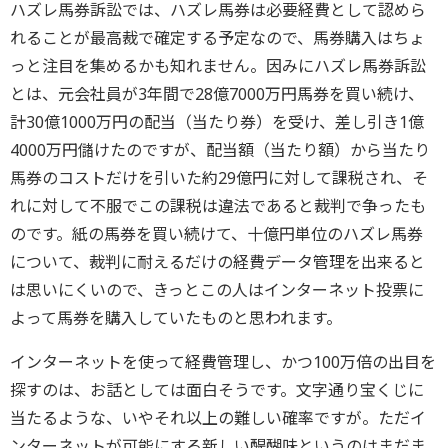
ハズレ馬券訴訟では、ハズレ馬券は必要経費として認めら
れることが最高裁で確定する予定なので、馬券購入はちょ
っと注目を集めるかも知れません。因みにハズレ馬券訴訟
とは、元会社員が3年間で28億7000万円馬券を買い続け、
計30億1000万円の配当（当たり券）を受け、差し引き1億
4000万円儲けたのですが、配当額（当たり額）から当たり
馬券のコストだけを引いた約29億円に対して課税され、そ
れに対して不服でこの課税は違法であると裁判で争ったも
のです。紙の馬券を買い続けて、十億円単位のハズレ馬券
について、裁判に耐えるだけの経費データ管理を出来ると
は思いにくいので、きっとこの人はインターネット投票に
よって馬券を購入していたものと思われます。
インターネットを使って経費管理し、かつ100万倍の出目を
探すのは、お話としては面白そうです。文字通り宝くじに
当たるような、いやそれ以上の難しい確率ですが。ただイ
ンターネットが可能にする新しい醍醐味というのはまだま