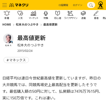
口座開設
ログイン
新着
人気
マーケット
特集
初心者
ライフデザイン
連載
著者
商
HOME
松本大のつぶやき
最高値更新
最高値更新
松本大のつぶやき
松本 大
2015/02/24
マネックス
日経平均は連日今世紀最高値を更新していますが、昨日の
大井競馬では、同競馬場史上最高配当を更新したそうで
す。最低購入額の50円に対して、払戻額は7476万7615円、
実に150万倍です。これは凄い。