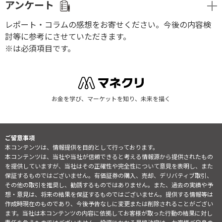
アンケート
レポート・コラムの感想をお寄せください。今後の内容検
討等に参考にさせていただきます。
※は必須項目です。
お金を学び、マーケットを知り、未来を描く
ご留意事項
本コンテンツは、情報提供を目的として行っております。
本コンテンツは、当社や当社が信頼できると考える情報源から提供されたもの
を提供していますが、当社はその正確性や完全性について意見を表明し、また
保証するものではございません。有価証券の購入、売却、デリバティブ取引、
その他の取引を推奨し、勧誘するものではありません。また、過去の実績や予
想・意見は、将来の結果を保証するものではございません。提供する情報等は
作成時現在のものであり、今後予告なしに変更または削除されることがござい
ます。当社は本コンテンツの内容に依拠してお客様が取った行動の結果に対し