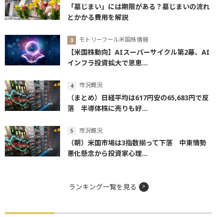
「墓じまい」には期限がある？墓じまいの流れ
とかかる費用を解説
モトリーフール米国株情報
【米国株動向】AIスーパーサイクル第2幕、AI
インフラ投資拡大で恩恵...
市況概況
（まとめ）日経平均は617円安の65,683円で反
落 半導体株に売りも好...
市況概況
（朝）米国市場は3指数揃って下落 中東情勢
悪化懸念から投資家心理...
ランキング一覧を見る