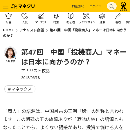
口座開設
ログイン
新着
人気
マーケット
特集
初心者
ライフデザイン
連載
著者
商
HOME
アナリスト夜話
第47回 中国「投機商人」マネーは日本に向かう
のか？
第47回 中国「投機商人」マネー
は日本に向かうのか？
大槻 奈那
アナリスト夜話
2018/06/18
マネックス
「商人」の語源は、中国最古の王朝「殷」の別称と言われ
ます。この朝廷の王の放蕩ぶりが「酒池肉林」の語源とも
なったことから、よくない語感があり、投資で儲ける人を