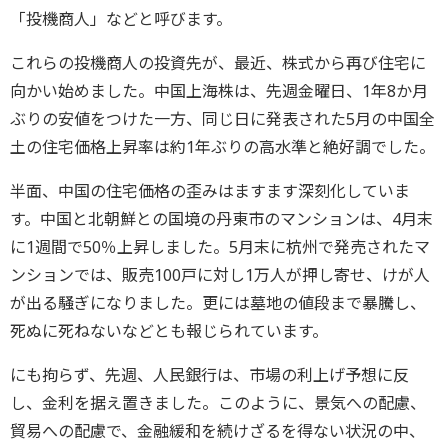
「投機商人」などと呼びます。
これらの投機商人の投資先が、最近、株式から再び住宅に
向かい始めました。中国上海株は、先週金曜日、1年8か月
ぶりの安値をつけた一方、同じ日に発表された5月の中国全
土の住宅価格上昇率は約1年ぶりの高水準と絶好調でした。
半面、中国の住宅価格の歪みはますます深刻化していま
す。中国と北朝鮮との国境の丹東市のマンションは、4月末
に1週間で50％上昇しました。5月末に杭州で発売されたマ
ンションでは、販売100戸に対し1万人が押し寄せ、けが人
が出る騒ぎになりました。更には墓地の値段まで暴騰し、
死ぬに死ねないなどとも報じられています。
にも拘らず、先週、人民銀行は、市場の利上げ予想に反
し、金利を据え置きました。このように、景気への配慮、
貿易への配慮で、金融緩和を続けざるを得ない状況の中、