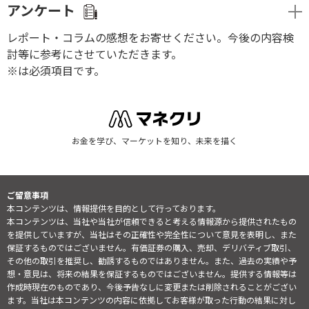
アンケート
レポート・コラムの感想をお寄せください。今後の内容検
討等に参考にさせていただきます。
※は必須項目です。
お金を学び、マーケットを知り、未来を描く
ご留意事項
本コンテンツは、情報提供を目的として行っております。
本コンテンツは、当社や当社が信頼できると考える情報源から提供されたもの
を提供していますが、当社はその正確性や完全性について意見を表明し、また
保証するものではございません。有価証券の購入、売却、デリバティブ取引、
その他の取引を推奨し、勧誘するものではありません。また、過去の実績や予
想・意見は、将来の結果を保証するものではございません。提供する情報等は
作成時現在のものであり、今後予告なしに変更または削除されることがござい
ます。当社は本コンテンツの内容に依拠してお客様が取った行動の結果に対し