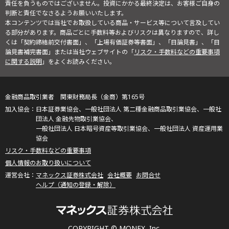
責任を負うものではございません。投資にかかる最終決定は、お客様ご自身の
判断と責任でなさるようお願いいたします。
本コンテンツでは当社でお取扱している商品・サービス等について言及してい
る部分があります。商品ごとに手数料等およびリスクは異なりますので、詳し
くは「契約締結前交付書面」、「上場有価証券等書面」、「目論見書」、「目
論見書補完書面」または当社ウェブサイトの「
リスク・手数料などの重要事項
に関する説明
」をよくお読みください。
金融商品取引業者 関東財務局長（金商）第165号
日本証券業協会、一般社団法人 第二種金融商品取引業協会、一般社
団法人 金融先物取引業協会、
一般社団法人 日本暗号資産等取引業協会、一般社団法人 資産運用業
協会
リスク・手数料などの重要事項
個人情報のお取り扱いについて
マネックス証券株式会社
会社概要
お問合せ
ヘルプ（通知の登録・解除）
COPYRIGHT © MONEX, Inc.