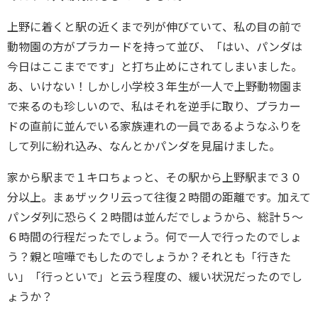
上野に着くと駅の近くまで列が伸びていて、私の目の前で
動物園の方がプラカードを持って並び、「はい、パンダは
今日はここまでです」と打ち止めにされてしまいました。
あ、いけない！しかし小学校３年生が一人で上野動物園ま
で来るのも珍しいので、私はそれを逆手に取り、プラカー
ドの直前に並んでいる家族連れの一員であるようなふりを
して列に紛れ込み、なんとかパンダを見届けました。
家から駅まで１キロちょっと、その駅から上野駅まで３０
分以上。まぁザックリ云って往復２時間の距離です。加えて
パンダ列に恐らく２時間は並んだでしょうから、総計５〜
６時間の行程だったでしょう。何で一人で行ったのでしょ
う？親と喧嘩でもしたのでしょうか？それとも「行きた
い」「行っといで」と云う程度の、緩い状況だったのでし
ょうか？