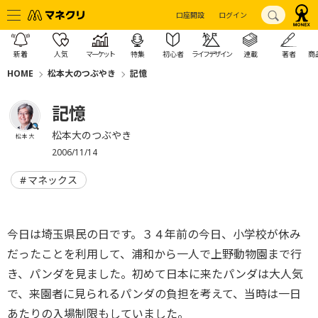
口座開設
ログイン
新着
人気
マーケット
特集
初心者
ライフデザイン
連載
著者
商
HOME
松本大のつぶやき
記憶
記憶
松本大のつぶやき
松本 大
2006/11/14
マネックス
今日は埼玉県民の日です。３４年前の今日、小学校が休み
だったことを利用して、浦和から一人で上野動物園まで行
き、パンダを見ました。初めて日本に来たパンダは大人気
で、来園者に見られるパンダの負担を考えて、当時は一日
あたりの入場制限もしていました。