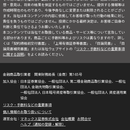
想・意見は、将来の結果を保証するものではございません。提供する情報等は
作成時現在のものであり、今後予告なしに変更または削除されることがござい
ます。当社は本コンテンツの内容に依拠してお客様が取った行動の結果に対し
責任を負うものではございません。投資にかかる最終決定は、お客様ご自身の
判断と責任でなさるようお願いいたします。
本コンテンツでは当社でお取扱している商品・サービス等について言及してい
る部分があります。商品ごとに手数料等およびリスクは異なりますので、詳し
くは「契約締結前交付書面」、「上場有価証券等書面」、「目論見書」、「目
論見書補完書面」または当社ウェブサイトの「
リスク・手数料などの重要事項
に関する説明
」をよくお読みください。
金融商品取引業者 関東財務局長（金商）第165号
日本証券業協会、一般社団法人 第二種金融商品取引業協会、一般社
団法人 金融先物取引業協会、
一般社団法人 日本暗号資産等取引業協会、一般社団法人 資産運用業
協会
リスク・手数料などの重要事項
個人情報のお取り扱いについて
マネックス証券株式会社
会社概要
お問合せ
ヘルプ（通知の登録・解除）