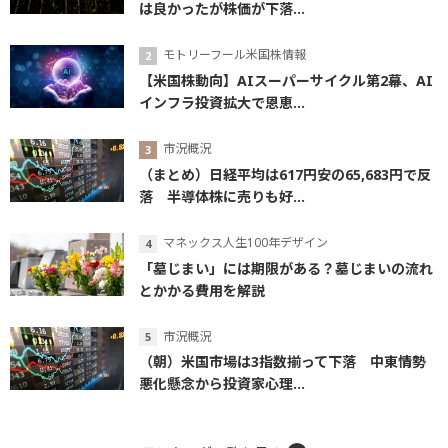
は良かったが株価が下落...
モトリーフール米国株情報
【米国株動向】AIスーパーサイクル第2幕、AI
インフラ投資拡大で恩恵...
市況概況
（まとめ）日経平均は617円安の65,683円で反
落 半導体株に売りも好...
マネックス人生100年デザイン
「墓じまい」には期限がある？墓じまいの流れ
とかかる費用を解説
市況概況
（朝）米国市場は3指数揃って下落 中東情勢
悪化懸念から投資家心理...