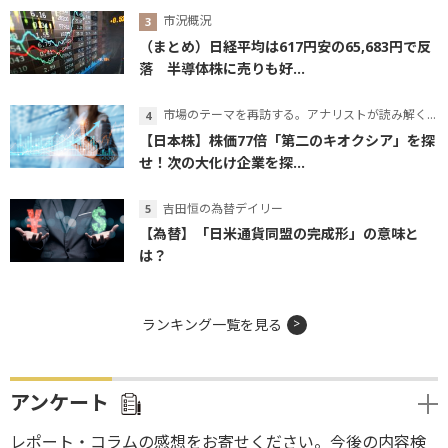
市況概況
（まとめ）日経平均は617円安の65,683円で反
落 半導体株に売りも好...
市場のテーマを再訪する。アナリストが読み解くテーマの本質
【日本株】株価77倍「第二のキオクシア」を探
せ！次の大化け企業を探...
吉田恒の為替デイリー
【為替】「日米通貨同盟の完成形」の意味と
は？
ランキング一覧を見る
アンケート
レポート・コラムの感想をお寄せください。今後の内容検