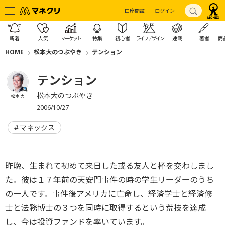
口座開設
ログイン
新着
人気
マーケット
特集
初心者
ライフデザイン
連載
著者
商
HOME
松本大のつぶやき
テンション
テンション
松本大のつぶやき
松本 大
2006/10/27
マネックス
昨晩、生まれて初めて来日した或る友人と杯を交わしまし
た。彼は１７年前の天安門事件の時の学生リーダーのうち
の一人です。事件後アメリカに亡命し、経済学士と経済修
士と法務博士の３つを同時に取得するという荒技を達成
し、今は投資ファンドを率いています。