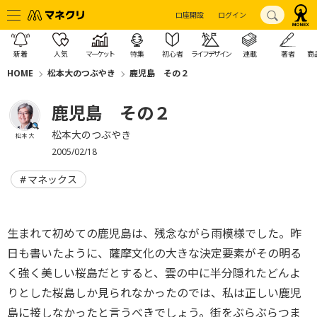
口座開設
ログイン
新着
人気
マーケット
特集
初心者
ライフデザイン
連載
著者
商
HOME
松本大のつぶやき
鹿児島 その２
鹿児島 その２
松本大のつぶやき
松本 大
2005/02/18
マネックス
生まれて初めての鹿児島は、残念ながら雨模様でした。昨
日も書いたように、薩摩文化の大きな決定要素がその明る
く強く美しい桜島だとすると、雲の中に半分隠れたどんよ
りとした桜島しか見られなかったのでは、私は正しい鹿児
島に接しなかったと言うべきでしょう。街をぶらぶらつま