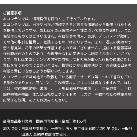
ご留意事項
本コンテンツは、情報提供を目的として行っております。
本コンテンツは、当社や当社が信頼できると考える情報源から提供されたもの
を提供していますが、当社はその正確性や完全性について意見を表明し、また
保証するものではございません。有価証券の購入、売却、デリバティブ取引、
その他の取引を推奨し、勧誘するものではありません。また、過去の実績や予
想・意見は、将来の結果を保証するものではございません。提供する情報等は
作成時現在のものであり、今後予告なしに変更または削除されることがござい
ます。当社は本コンテンツの内容に依拠してお客様が取った行動の結果に対し
責任を負うものではございません。投資にかかる最終決定は、お客様ご自身の
判断と責任でなさるようお願いいたします。
本コンテンツでは当社でお取扱している商品・サービス等について言及してい
る部分があります。商品ごとに手数料等およびリスクは異なりますので、詳し
くは「契約締結前交付書面」、「上場有価証券等書面」、「目論見書」、「目
論見書補完書面」または当社ウェブサイトの「
リスク・手数料などの重要事項
に関する説明
」をよくお読みください。
金融商品取引業者 関東財務局長（金商）第165号
日本証券業協会、一般社団法人 第二種金融商品取引業協会、一般社
団法人 金融先物取引業協会、