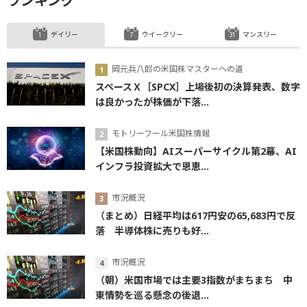
ランキング
デイリー
ウイークリー
マンスリー
岡元兵八郎の米国株マスターへの道
スペースＸ［SPCX］上場後初の決算発表、数字
は良かったが株価が下落...
モトリーフール米国株情報
【米国株動向】AIスーパーサイクル第2幕、AI
インフラ投資拡大で恩恵...
市況概況
（まとめ）日経平均は617円安の65,683円で反
落 半導体株に売りも好...
市況概況
（朝）米国市場では主要3指数がまちまち 中
東情勢を巡る懸念の後退...