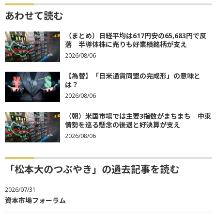
あわせて読む
（まとめ）日経平均は617円安の65,683円で反
落 半導体株に売りも好業績銘柄が支え
2026/08/06
【為替】「日米通貨同盟の完成形」の意味と
は？
2026/08/06
（朝）米国市場では主要3指数がまちまち 中東
情勢を巡る懸念の後退と好決算が支え
2026/08/06
「松本大のつぶやき」の過去記事を読む
2026/07/31
資本市場フォーラム