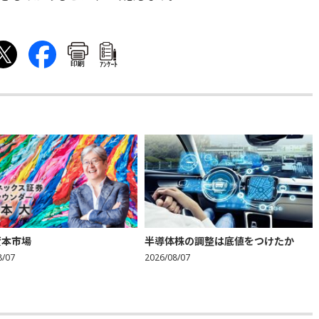
印刷
ｱﾝｹｰﾄ
資本市場
半導体株の調整は底値をつけたか
8/07
2026/08/07