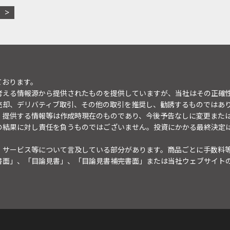
ております。
考える情報源から提供されたものを提供していますが、当社はその正確
売却、デリバティブ取引、その他の取引を推奨し、勧誘するものではあ
。提供する情報等は作成時現在のものであり、今後予告なしに変更また
の結果に対し責任を負うものではございません。投資にかかる最終決定
・サービス等について言及している部分があります。商品ごとに手数料
書面」、「目論見書」、「目論見書補完書面」または当社ウェブサイト