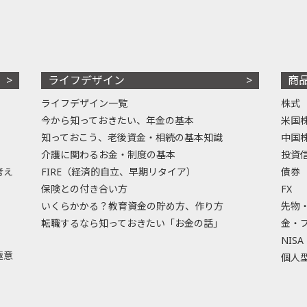
ライフデザイン
商
ライフデザイン一覧
株式
今から知っておきたい、年金の基本
米国
知っておこう、老後資金・相続の基本知識
中国
介護に関わるお金・制度の基本
投資
考え
FIRE（経済的自立、早期リタイア）
債券
保険との付き合い方
FX
いくらかかる？教育資金の貯め方、作り方
先物
転職するなら知っておきたい「お金の話」
金・
NISA
極意
個人型