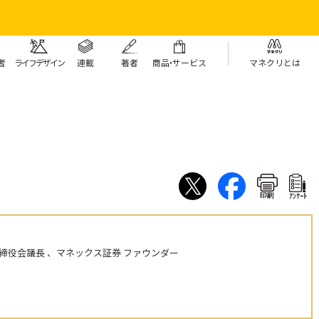
者
ライフデザイン
連載
著者
商
品・
サービス
マネクリとは
印刷
ｱﾝｹｰﾄ
締役会議長 、マネックス証券 ファウンダー