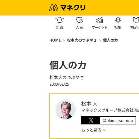
新着
人気
マーケット
特集
初心
HOME
松本大のつぶやき
個人の力
個人の力
松本大のつぶやき
2003/02/25
松本 大
マネックスグループ株式会社 取
@okimatsumoto
もっと見る