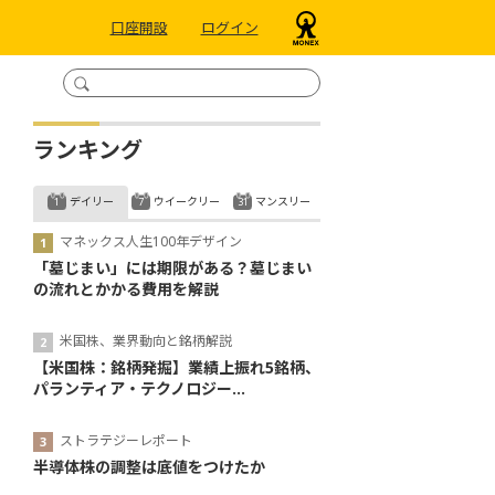
口座開設
ログイン
ランキング
デイリー
ウイークリー
マンスリー
マネックス人生100年デザイン
「墓じまい」には期限がある？墓じまい
の流れとかかる費用を解説
米国株、業界動向と銘柄解説
【米国株：銘柄発掘】業績上振れ5銘柄、
パランティア・テクノロジー...
ストラテジーレポート
半導体株の調整は底値をつけたか