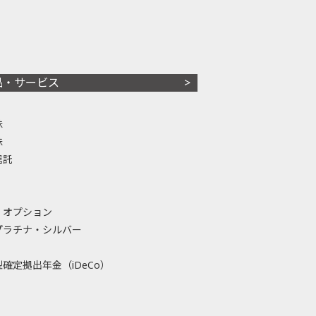
品・サービス
株
株
信託
・オプション
プラチナ・シルバー
確定拠出年金（iDeCo）