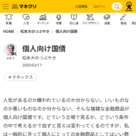
口座開設
ログイン
新着
人気
マーケット
特集
初心者
ライフデザイン
連載
著者
商
HOME
松本大のつぶやき
個人向け国債
個人向け国債
松本大のつぶやき
松本 大
2003/02/17
マネックス
人気があるのか嫌われているのか分からない、いいものな
のか悪いものなのか分からない、そんな複雑な金融商品が
個人向け国債です。どういう立場で見るか、どういう条件
の中で考えるかで自ずと答えは変わってくるのですが、私
は一般的に言って個人にとっての金融商品としてはいい商