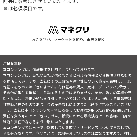
討等に参考にさせていただきます。
※は必須項目です。
お金を学び、マーケットを知り、未来を描く
ご留意事項
本コンテンツは、情報提供を目的として行っております。
本コンテンツは、当社や当社が信頼できると考える情報源から提供されたもの
を提供していますが、当社はその正確性や完全性について意見を表明し、また
保証するものではございません。有価証券の購入、売却、デリバティブ取引、
その他の取引を推奨し、勧誘するものではありません。また、過去の実績や予
想・意見は、将来の結果を保証するものではございません。提供する情報等は
作成時現在のものであり、今後予告なしに変更または削除されることがござい
ます。当社は本コンテンツの内容に依拠してお客様が取った行動の結果に対し
責任を負うものではございません。投資にかかる最終決定は、お客様ご自身の
判断と責任でなさるようお願いいたします。
本コンテンツでは当社でお取扱している商品・サービス等について言及してい
る部分があります。商品ごとに手数料等およびリスクは異なりますので、詳し