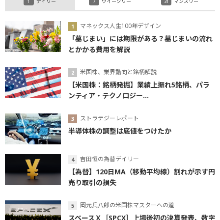
デイリー
ウイークリー
マンスリー
マネックス人生100年デザイン
「墓じまい」には期限がある？墓じまいの流れ
とかかる費用を解説
米国株、業界動向と銘柄解説
【米国株：銘柄発掘】業績上振れ5銘柄、パラ
ンティア・テクノロジー...
ストラテジーレポート
半導体株の調整は底値をつけたか
吉田恒の為替デイリー
【為替】120日MA（移動平均線）割れが示す円
売り取引の損失
岡元兵八郎の米国株マスターへの道
スペースＸ［SPCX］上場後初の決算発表、数字