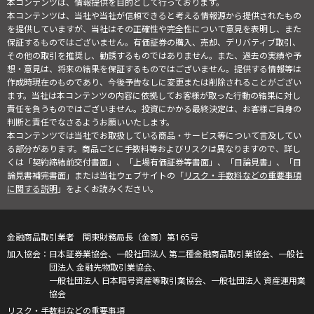
本コンテンツは、情報提供を目的として行っております。
本コンテンツは、当社や当社が信頼できると考える情報源から提供されたもの
を提供していますが、当社はその正確性や完全性について意見を表明し、また
保証するものではございません。有価証券の購入、売却、デリバティブ取引、
その他の取引を推奨し、勧誘するものではありません。また、過去の実績や予
想・意見は、将来の結果を保証するものではございません。提供する情報等は
作成時現在のものであり、今後予告なしに変更または削除されることがござい
ます。当社は本コンテンツの内容に依拠してお客様が取った行動の結果に対し
責任を負うものではございません。投資にかかる最終決定は、お客様ご自身の
判断と責任でなさるようお願いいたします。
本コンテンツでは当社でお取扱している商品・サービス等について言及してい
る部分があります。商品ごとに手数料等およびリスクは異なりますので、詳し
くは「契約締結前交付書面」、「上場有価証券等書面」、「目論見書」、「目
論見書補完書面」または当社ウェブサイトの「
リスク・手数料などの重要事項
に関する説明
」をよくお読みください。
金融商品取引業者 関東財務局長（金商）第165号
日本証券業協会、一般社団法人 第二種金融商品取引業協会、一般社
団法人 金融先物取引業協会、
一般社団法人 日本暗号資産等取引業協会、一般社団法人 資産運用業
協会
リスク・手数料などの重要事項