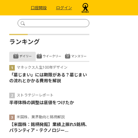
口座開設
ログイン
ランキング
デイリー
ウイークリー
マンスリー
マネックス人生100年デザイン
「墓じまい」には期限がある？墓じまい
の流れとかかる費用を解説
ストラテジーレポート
半導体株の調整は底値をつけたか
米国株、業界動向と銘柄解説
【米国株：銘柄発掘】業績上振れ5銘柄、
パランティア・テクノロジー...