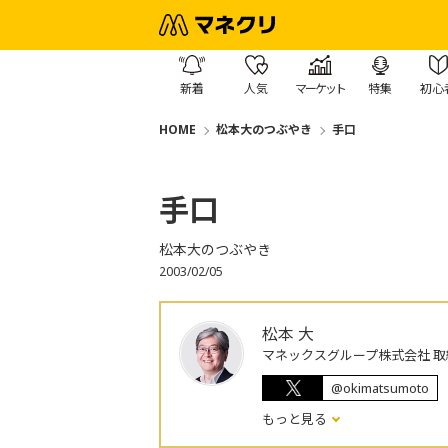
新着
人気
マーケット
特集
初心
HOME
松本大のつぶやき
手口
手口
松本大のつぶやき
2003/02/05
松本 大
マネックスグループ株式会社 取
@okimatsumoto
もっと見る