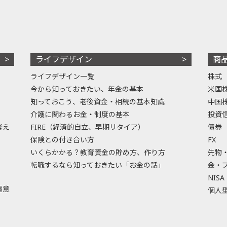
ライフデザイン
商
ライフデザイン一覧
株式
今から知っておきたい、年金の基本
米国
知っておこう、老後資金・相続の基本知識
中国
介護に関わるお金・制度の基本
投資
考え
FIRE（経済的自立、早期リタイア）
債券
保険との付き合い方
FX
いくらかかる？教育資金の貯め方、作り方
先物
転職するなら知っておきたい「お金の話」
金・
NISA
極意
個人型