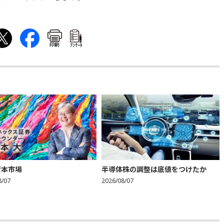
印刷
ｱﾝｹｰﾄ
資本市場
半導体株の調整は底値をつけたか
8/07
2026/08/07