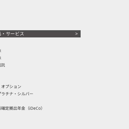
品・サービス
株
株
信託
・オプション
プラチナ・シルバー
確定拠出年金（iDeCo）