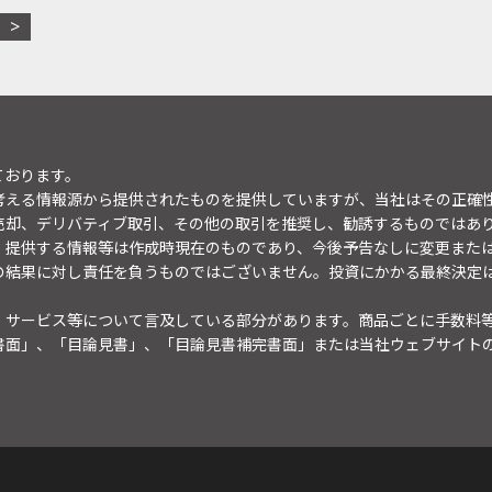
ております。
考える情報源から提供されたものを提供していますが、当社はその正確
売却、デリバティブ取引、その他の取引を推奨し、勧誘するものではあ
。提供する情報等は作成時現在のものであり、今後予告なしに変更また
の結果に対し責任を負うものではございません。投資にかかる最終決定
・サービス等について言及している部分があります。商品ごとに手数料
書面」、「目論見書」、「目論見書補完書面」または当社ウェブサイト