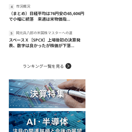
市況概況
（まとめ）日経平均は76円安の65,606円
で小幅に続落 来週は米物価指...
岡元兵八郎の米国株マスターへの道
スペースＸ［SPCX］上場後初の決算発
表、数字は良かったが株価が下落...
ランキング一覧を見る