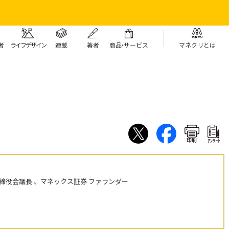
者
ライフデザイン
連載
著者
商
品・
サービス
マネクリとは
印刷
ｱﾝｹｰﾄ
締役会議長 、マネックス証券 ファウンダー