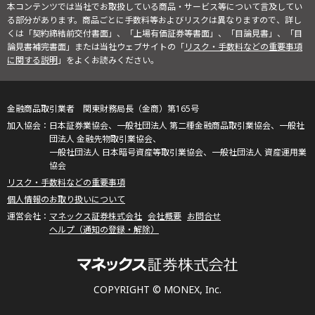
本コンテンツでは当社でお取扱している商品・サービス等について言及してい
る部分があります。商品ごとに手数料等およびリスクは異なりますので、詳し
くは「契約締結前交付書面」、「上場有価証券等書面」、「目論見書」、「目
論見書補完書面」または当社ウェブサイトの「
リスク・手数料などの重要事項
に関する説明
」をよくお読みください。
金融商品取引業者 関東財務局長（金商）第165号
日本証券業協会、一般社団法人 第二種金融商品取引業協会、一般社
団法人 金融先物取引業協会、
一般社団法人 日本暗号資産等取引業協会、一般社団法人 資産運用業
協会
リスク・手数料などの重要事項
個人情報のお取り扱いについて
マネックス証券株式会社
会社概要
お問合せ
ヘルプ（通知の登録・解除）
COPYRIGHT © MONEX, Inc.