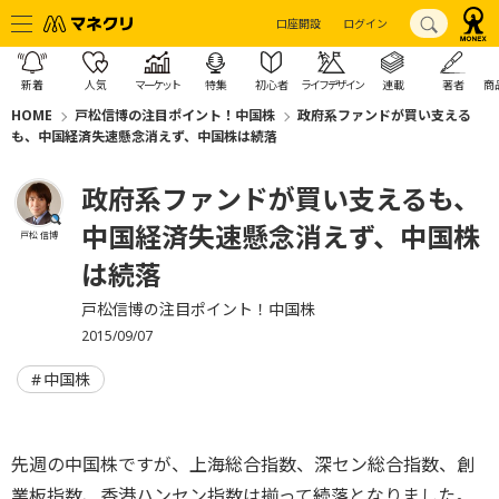
口座開設
ログイン
新着
人気
マーケット
特集
初心者
ライフデザイン
連載
著者
商
HOME
戸松信博の注目ポイント！中国株
政府系ファンドが買い支える
も、中国経済失速懸念消えず、中国株は続落
政府系ファンドが買い支えるも、
中国経済失速懸念消えず、中国株
戸松 信博
は続落
戸松信博の注目ポイント！中国株
2015/09/07
中国株
先週の中国株ですが、上海総合指数、深セン総合指数、創
業板指数、香港ハンセン指数は揃って続落となりました。