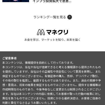
インフラ投資拡大で恩恵...
ランキング一覧を見る
お金を学び、マーケットを知り、未来を描く
ご留意事項
本コンテンツは、情報提供を目的として行っております。
本コンテンツは、当社や当社が信頼できると考える情報源から提供されたもの
を提供していますが、当社はその正確性や完全性について意見を表明し、また
保証するものではございません。有価証券の購入、売却、デリバティブ取引、
その他の取引を推奨し、勧誘するものではありません。また、過去の実績や予
想・意見は、将来の結果を保証するものではございません。提供する情報等は
作成時現在のものであり、今後予告なしに変更または削除されることがござい
ます。当社は本コンテンツの内容に依拠してお客様が取った行動の結果に対し
責任を負うものではございません。投資にかかる最終決定は、お客様ご自身の
判断と責任でなさるようお願いいたします。