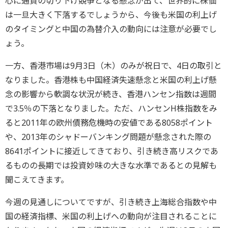
心に通貨の切り下げ競争となる懸念が出て、世界的に株価
は一旦大きく下落するでしょうから、今後も米国の利上げ
のタイミングと中国の為替介入の動向には注意が必要でし
ょう。
一方、香港市場は9月3日（木）のみが祝日で、4日の取引と
なりました。香港株も中国経済失速懸念と米国の利上げ懸
念の影響から軟調な状況が続き、香港ハンセン指数は週間
で3.5％の下落となりました。ただ、ハンセンH株指数をみ
ると2011年の欧州債務危機時の安値である8058ポイント
や、2013年のシャドーバンキング問題が懸念された際の
8641ポイントに接近してきており、引き続き高リスクであ
るものの長期では投資妙味の大きな水準であるとの見解も
聞こえてきます。
今週の見通しについてですが、引き続き上海総合指数や中
国の経済指標、米国の利上げへの動向が注目されることに