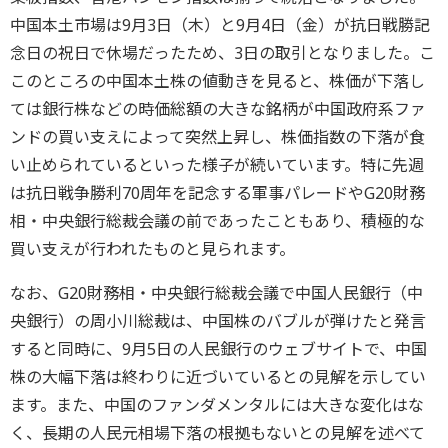
中国本土市場は9月3日（木）と9月4日（金）が抗日戦勝記
念日の祝日で休場だったため、3日の取引となりました。こ
このところの中国本土株の値動きを見ると、株価が下落し
ては銀行株などの時価総額の大きな銘柄が中国政府系ファ
ンドの買い支えによって突然上昇し、株価指数の下落が食
い止められているといった様子が続いています。特に先週
は抗日戦争勝利70周年を記念する軍事パレードやG20財務
相・中央銀行総裁会議の前であったこともあり、積極的な
買い支えが行われたものと見られます。
なお、G20財務相・中央銀行総裁会議で中国人民銀行（中
央銀行）の周小川総裁は、中国株のバブルが弾けたと発言
すると同時に、9月5日の人民銀行のウェブサイトで、中国
株の大幅下落は終わりに近づいているとの見解を示してい
ます。また、中国のファンダメンタルには大きな変化はな
く、長期の人民元相場下落の根拠もないとの見解を述べて