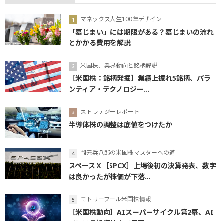
マネックス人生100年デザイン
「墓じまい」には期限がある？墓じまいの流れ
とかかる費用を解説
米国株、業界動向と銘柄解説
【米国株：銘柄発掘】業績上振れ5銘柄、パラ
ンティア・テクノロジー...
ストラテジーレポート
半導体株の調整は底値をつけたか
岡元兵八郎の米国株マスターへの道
スペースＸ［SPCX］上場後初の決算発表、数字
は良かったが株価が下落...
モトリーフール米国株情報
【米国株動向】AIスーパーサイクル第2幕、AI