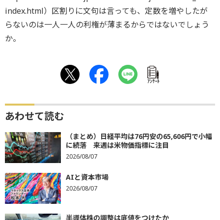
index.html）区割りに文句は言っても、定数を増やしたが
らないのは一人一人の利権が薄まるからではないでしょう
か。
ｱﾝｹｰﾄ
あわせて読む
（まとめ）日経平均は76円安の65,606円で小幅
に続落 来週は米物価指標に注目
2026/08/07
AIと資本市場
2026/08/07
半導体株の調整は底値をつけたか