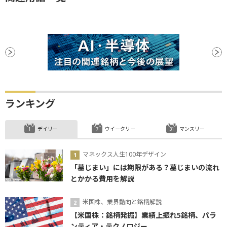
ランキング
デイリー
ウイークリー
マンスリー
マネックス人生100年デザイン
「墓じまい」には期限がある？墓じまいの流れ
とかかる費用を解説
米国株、業界動向と銘柄解説
【米国株：銘柄発掘】業績上振れ5銘柄、パラ
ンティア・テクノロジー...