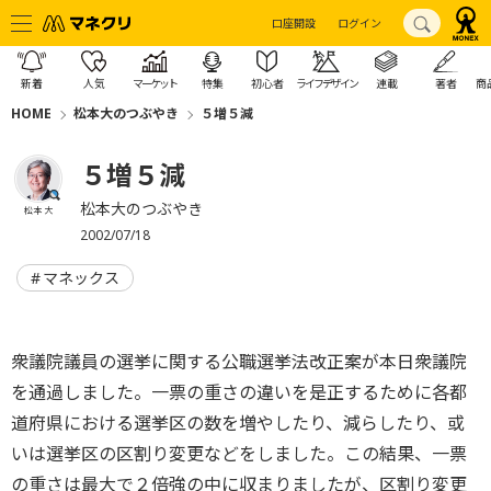
口座開設
ログイン
新着
人気
マーケット
特集
初心者
ライフデザイン
連載
著者
商
HOME
松本大のつぶやき
５増５減
５増５減
松本大のつぶやき
松本 大
2002/07/18
マネックス
衆議院議員の選挙に関する公職選挙法改正案が本日衆議院
を通過しました。一票の重さの違いを是正するために各都
道府県における選挙区の数を増やしたり、減らしたり、或
いは選挙区の区割り変更などをしました。この結果、一票
の重さは最大で２倍強の中に収まりましたが、区割り変更