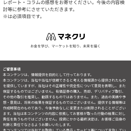
レポート・コラムの感想をお寄せください。今後の内容検
討等に参考にさせていただきます。
※は必須項目です。
お金を学び、マーケットを知り、未来を描く
ご留意事項
本コンテンツは、情報提供を目的として行っております。
本コンテンツは、当社や当社が信頼できると考える情報源から提供されたもの
を提供していますが、当社はその正確性や完全性について意見を表明し、また
保証するものではございません。有価証券の購入、売却、デリバティブ取引、
その他の取引を推奨し、勧誘するものではありません。また、過去の実績や予
想・意見は、将来の結果を保証するものではございません。提供する情報等は
作成時現在のものであり、今後予告なしに変更または削除されることがござい
ます。当社は本コンテンツの内容に依拠してお客様が取った行動の結果に対し
責任を負うものではございません。投資にかかる最終決定は、お客様ご自身の
判断と責任でなさるようお願いいたします。
本コンテンツでは当社でお取扱している商品・サービス等について言及してい