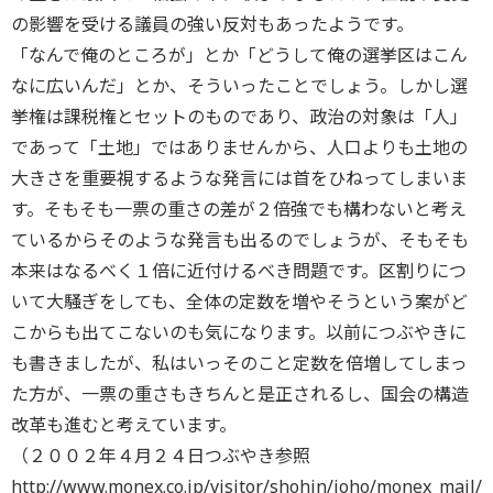
の影響を受ける議員の強い反対もあったようです。
「なんで俺のところが」とか「どうして俺の選挙区はこん
なに広いんだ」とか、そういったことでしょう。しかし選
挙権は課税権とセットのものであり、政治の対象は「人」
であって「土地」ではありませんから、人口よりも土地の
大きさを重要視するような発言には首をひねってしまいま
す。そもそも一票の重さの差が２倍強でも構わないと考え
ているからそのような発言も出るのでしょうが、そもそも
本来はなるべく１倍に近付けるべき問題です。区割りにつ
いて大騒ぎをしても、全体の定数を増やそうという案がど
こからも出てこないのも気になります。以前につぶやきに
も書きましたが、私はいっそのこと定数を倍増してしまっ
た方が、一票の重さもきちんと是正されるし、国会の構造
改革も進むと考えています。
（２００２年４月２４日つぶやき参照
http://www.monex.co.jp/visitor/shohin/joho/monex_mail/