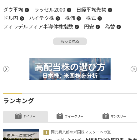
ダウ平均
ラッセル2000
日経平均先物
ドル円
ハイテク株
株価
株式
フィラデルフィア半導体株指数
円安
為替
金利
前日比
高値
長期金利
投資
もっと見る
WTI
米国株
業種別株価指数
NASDAQ
反落
引け
株価指数
小型株
社債
安値
ランキング
デイリー
ウイークリー
マンスリー
岡元兵八郎の米国株マスターへの道