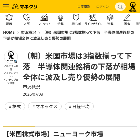
口座開設
ログイン
新着
人気
マーケット
特集
初心者
ライフデザイン
連載
著者
商
HOME
市況概況
（朝）米国市場は3指数揃って下落 半導体関連銘柄の
下落が相場全体に波及し売り優勢の展開
（朝）米国市場は3指数揃って下
落 半導体関連銘柄の下落が相場
マネックス証
券
フィナンシャ
全体に波及し売り優勢の展開
ル・
インテリジェ
ンス部
市況概況
2026/07/08
株式
マネックス
日経平均
【米国株式市場】ニューヨーク市場