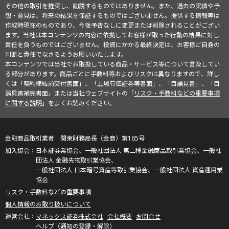
その他の取引を推奨し、勧誘するものではありません。また、過去の実績や予
想・意見は、将来の結果を保証するものではございません。提供する情報等は
作成時現在のものであり、今後予告なしに変更または削除されることがござい
ます。当社は本コンテンツの内容に依拠してお客様が取った行動の結果に対し
責任を負うものではございません。投資にかかる最終決定は、お客様ご自身の
判断と責任でなさるようお願いいたします。
本コンテンツでは当社でお取扱している商品・サービス等について言及してい
る部分があります。商品ごとに手数料等およびリスクは異なりますので、詳し
くは「契約締結前交付書面」、「上場有価証券等書面」、「目論見書」、「目
論見書補完書面」または当社ウェブサイトの「
リスク・手数料などの重要事項
に関する説明
」をよくお読みください。
金融商品取引業者 関東財務局長（金商）第165号
日本証券業協会、一般社団法人 第二種金融商品取引業協会、一般社
団法人 金融先物取引業協会、
一般社団法人 日本暗号資産等取引業協会、一般社団法人 資産運用業
協会
リスク・手数料などの重要事項
個人情報のお取り扱いについて
マネックス証券株式会社
会社概要
お問合せ
ヘルプ（通知の登録・解除）