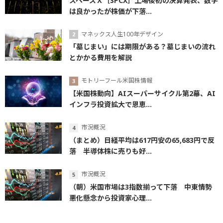
スペースＸ［SPCX］上場後初の決算発表、数字
は良かったが株価が下落...
マネックス人生100年デザイン
「墓じまい」には期限がある？墓じまいの流れ
とかかる費用を解説
モトリーフール米国株情報
【米国株動向】AIスーパーサイクル第2幕、AI
インフラ投資拡大で恩恵...
市況概況
（まとめ）日経平均は617円安の65,683円で反
落 半導体株に売りも好...
市況概況
（朝）米国市場は3指数揃って下落 中東情勢
悪化懸念から投資家心理...