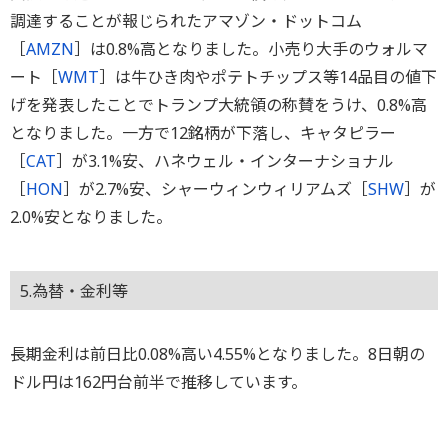
調達することが報じられたアマゾン・ドットコム
［
AMZN
］は0.8%高となりました。小売り大手のウォルマ
ート［
WMT
］は牛ひき肉やポテトチップス等14品目の値下
げを発表したことでトランプ大統領の称賛をうけ、0.8%高
となりました。一方で12銘柄が下落し、キャタピラー
［
CAT
］が3.1%安、ハネウェル・インターナショナル
［
HON
］が2.7%安、シャーウィンウィリアムズ［
SHW
］が
2.0%安となりました。
5.為替・金利等
長期金利は前日比0.08%高い4.55%となりました。8日朝の
ドル円は162円台前半で推移しています。