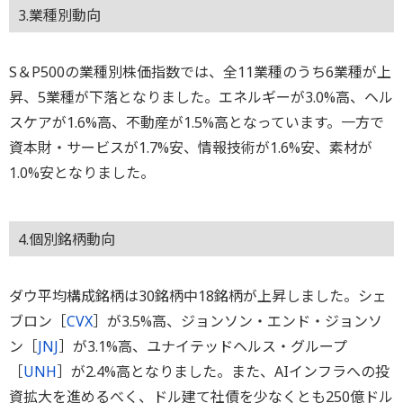
3.業種別動向
S＆P500の業種別株価指数では、全11業種のうち6業種が上
昇、5業種が下落となりました。エネルギーが3.0%高、ヘル
スケアが1.6%高、不動産が1.5%高となっています。一方で
資本財・サービスが1.7%安、情報技術が1.6%安、素材が
1.0%安となりました。
4.個別銘柄動向
ダウ平均構成銘柄は30銘柄中18銘柄が上昇しました。シェ
ブロン［
CVX
］が3.5%高、ジョンソン・エンド・ジョンソ
ン［
JNJ
］が3.1%高、ユナイテッドヘルス・グループ
［
UNH
］が2.4%高となりました。また、AIインフラへの投
資拡大を進めるべく、ドル建て社債を少なくとも250億ドル