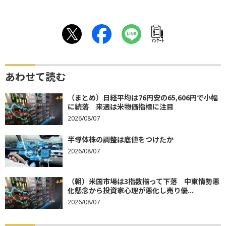
ｱﾝｹｰﾄ
あわせて読む
（まとめ）日経平均は76円安の65,606円で小幅
に続落 来週は米物価指標に注目
2026/08/07
半導体株の調整は底値をつけたか
2026/08/07
（朝）米国市場は3指数揃って下落 中東情勢悪
化懸念から投資家心理が悪化し売り優...
2026/08/07