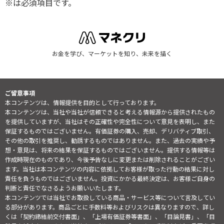
※は必須項目です。
お金を学び、マーケットを知り、未来を描く
ご留意事項
本コンテンツは、情報提供を目的として行っております。
本コンテンツは、当社や当社が信頼できると考える情報源から提供されたもの
を提供していますが、当社はその正確性や完全性について意見を表明し、また
保証するものではございません。有価証券の購入、売却、デリバティブ取引、
その他の取引を推奨し、勧誘するものではありません。また、過去の実績や予
想・意見は、将来の結果を保証するものではございません。提供する情報等は
作成時現在のものであり、今後予告なしに変更または削除されることがござい
ます。当社は本コンテンツの内容に依拠してお客様が取った行動の結果に対し
責任を負うものではございません。投資にかかる最終決定は、お客様ご自身の
判断と責任でなさるようお願いいたします。
本コンテンツでは当社でお取扱している商品・サービス等について言及してい
る部分があります。商品ごとに手数料等およびリスクは異なりますので、詳し
くは「契約締結前交付書面」、「上場有価証券等書面」、「目論見書」、「目