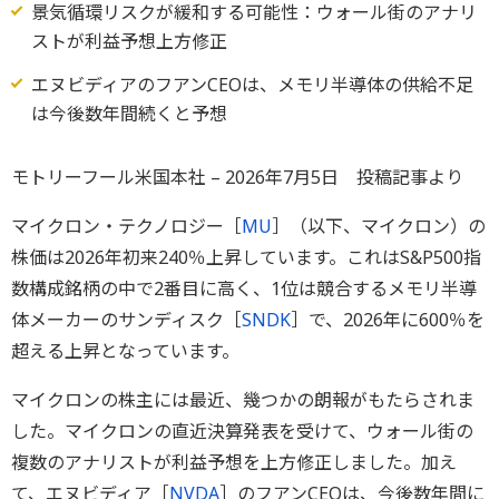
景気循環リスクが緩和する可能性：ウォール街のアナリ
ストが利益予想上方修正
エヌビディアのフアンCEOは、メモリ半導体の供給不足
は今後数年間続くと予想
モトリーフール米国本社 – 2026年7月5日 投稿記事より
マイクロン・テクノロジー［
MU
］（以下、マイクロン）の
株価は2026年初来240％上昇しています。これはS&P500指
数構成銘柄の中で2番目に高く、1位は競合するメモリ半導
体メーカーのサンディスク［
SNDK
］で、2026年に600％を
超える上昇となっています。
マイクロンの株主には最近、幾つかの朗報がもたらされま
した。マイクロンの直近決算発表を受けて、ウォール街の
複数のアナリストが利益予想を上方修正しました。加え
て、エヌビディア［
NVDA
］のフアンCEOは、今後数年間に