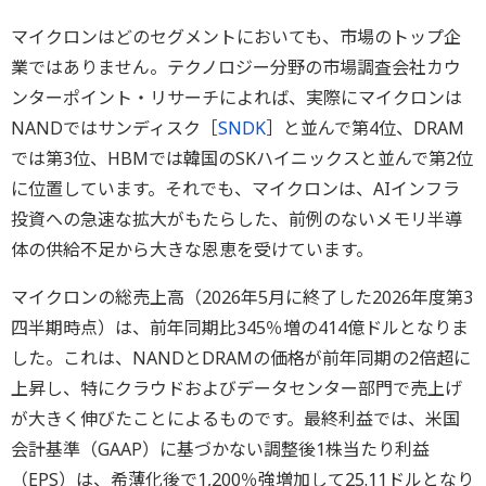
マイクロンはどのセグメントにおいても、市場のトップ企
業ではありません。テクノロジー分野の市場調査会社カウ
ンターポイント・リサーチによれば、実際にマイクロンは
NANDではサンディスク［
SNDK
］と並んで第4位、DRAM
では第3位、HBMでは韓国のSKハイニックスと並んで第2位
に位置しています。それでも、マイクロンは、AIインフラ
投資への急速な拡大がもたらした、前例のないメモリ半導
体の供給不足から大きな恩恵を受けています。
マイクロンの総売上高（2026年5月に終了した2026年度第3
四半期時点）は、前年同期比345％増の414億ドルとなりま
した。これは、NANDとDRAMの価格が前年同期の2倍超に
上昇し、特にクラウドおよびデータセンター部門で売上げ
が大きく伸びたことによるものです。最終利益では、米国
会計基準（GAAP）に基づかない調整後1株当たり利益
（EPS）は、希薄化後で1,200％強増加して25.11ドルとなり