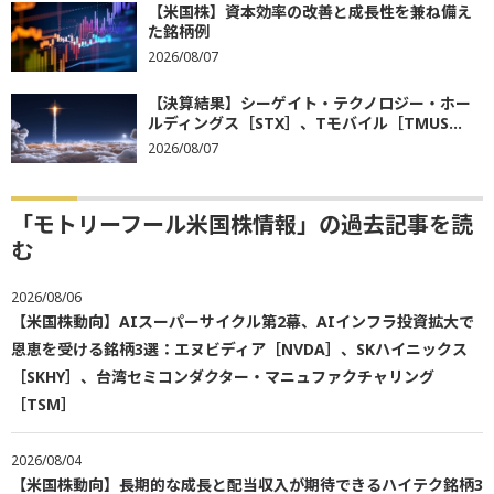
【米国株】資本効率の改善と成長性を兼ね備え
た銘柄例
2026/08/07
【決算結果】シーゲイト・テクノロジー・ホー
ルディングス［STX］、Tモバイル［TMUS...
2026/08/07
「モトリーフール米国株情報」の過去記事を読
む
2026/08/06
【米国株動向】AIスーパーサイクル第2幕、AIインフラ投資拡大で
恩恵を受ける銘柄3選：エヌビディア［NVDA］、SKハイニックス
［SKHY］、台湾セミコンダクター・マニュファクチャリング
［TSM］
2026/08/04
【米国株動向】長期的な成長と配当収入が期待できるハイテク銘柄3