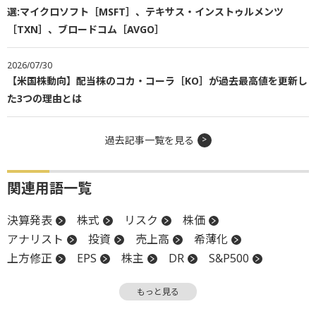
選:マイクロソフト［MSFT］、テキサス・インストゥルメンツ
［TXN］、ブロードコム［AVGO］
2026/07/30
【米国株動向】配当株のコカ・コーラ［KO］が過去最高値を更新し
た3つの理由とは
過去記事一覧を見る
関連用語一覧
決算発表
株式
リスク
株価
アナリスト
投資
売上高
希薄化
上方修正
EPS
株主
DR
S&P500
キャッシュフロー
GAAP
決算
CEO
もっと見る
調整