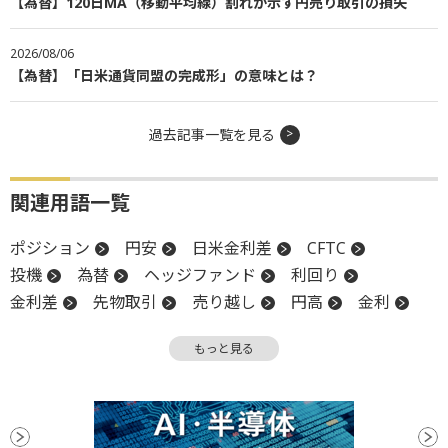
【為替】120日MA（移動平均線）割れが示す円売り取引の損失
2026/08/06
【為替】「日米通貨同盟の完成形」の意味とは？
過去記事一覧を見る
関連用語一覧
ポジション
円安
日米金利差
CFTC
投機
為替
ヘッジファンド
利回り
金利差
先物取引
売り越し
円高
金利
移動平均線
買い越し
為替介入
ファンド
もっと見る