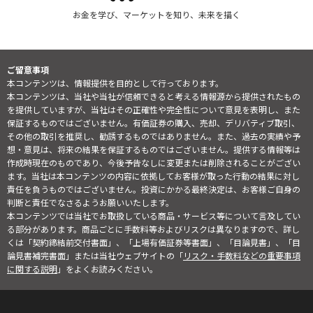
お金を学び、マーケットを知り、未来を描く
ご留意事項
本コンテンツは、情報提供を目的として行っております。
本コンテンツは、当社や当社が信頼できると考える情報源から提供されたもの
を提供していますが、当社はその正確性や完全性について意見を表明し、また
保証するものではございません。有価証券の購入、売却、デリバティブ取引、
その他の取引を推奨し、勧誘するものではありません。また、過去の実績や予
想・意見は、将来の結果を保証するものではございません。提供する情報等は
作成時現在のものであり、今後予告なしに変更または削除されることがござい
ます。当社は本コンテンツの内容に依拠してお客様が取った行動の結果に対し
責任を負うものではございません。投資にかかる最終決定は、お客様ご自身の
判断と責任でなさるようお願いいたします。
本コンテンツでは当社でお取扱している商品・サービス等について言及してい
る部分があります。商品ごとに手数料等およびリスクは異なりますので、詳し
くは「契約締結前交付書面」、「上場有価証券等書面」、「目論見書」、「目
論見書補完書面」または当社ウェブサイトの「
リスク・手数料などの重要事項
に関する説明
」をよくお読みください。