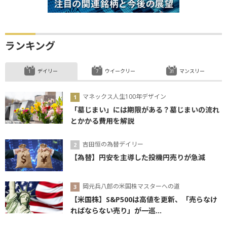
ランキング
デイリー
ウイークリー
マンスリー
マネックス人生100年デザイン
「墓じまい」には期限がある？墓じまいの流れ
とかかる費用を解説
吉田恒の為替デイリー
【為替】円安を主導した投機円売りが急減
岡元兵八郎の米国株マスターへの道
【米国株】S&P500は高値を更新、「売らなけ
ればならない売り」が一巡...