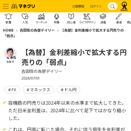
口座開設
ログイン
新着
人気
マーケット
特集
初心者
ライフデザイン
連載
著者
商
HOME
吉田恒の為替デイリー
【為替】金利差縮小で拡大する円売りの
「弱点」
【為替】金利差縮小で拡大する円
売りの「弱点」
吉田 恒
吉田恒の為替デイリー
2026/07/01
FX
マネックス
ドル円
投機筋の円売りは2024年以来の水準まで拡大してきた。
ただ日米金利差は、2024年に比べて足下ではかなり縮小
した。
これは、円高に転じた場合、それに伴う損失を金利差が