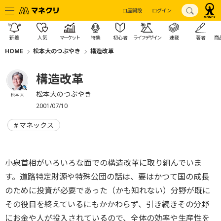
口座開設
ログイン
新着
人気
マーケット
特集
初心者
ライフデザイン
連載
著者
商
HOME
松本大のつぶやき
構造改革
構造改革
松本大のつぶやき
松本 大
2001/07/10
マネックス
小泉首相がいろいろな面での構造改革に取り組んでいま
す。道路特定財源や特殊公団の話は、要はかつて国の成長
のために投資が必要であった（かも知れない）分野が既に
その役目を終えているにもかかわらず、引き続きその分野
にお金や人が投入されているので、全体の効率や生産性を