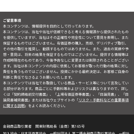
ご留意事項
本コンテンツは、情報提供を目的として行っております。
本コンテンツは、当社や当社が信頼できると考える情報源から提供されたもの
を提供していますが、当社はその正確性や完全性について意見を表明し、また
保証するものではございません。有価証券の購入、売却、デリバティブ取引、
その他の取引を推奨し、勧誘するものではありません。また、過去の実績や予
想・意見は、将来の結果を保証するものではございません。提供する情報等は
作成時現在のものであり、今後予告なしに変更または削除されることがござい
ます。当社は本コンテンツの内容に依拠してお客様が取った行動の結果に対し
責任を負うものではございません。投資にかかる最終決定は、お客様ご自身の
判断と責任でなさるようお願いいたします。
本コンテンツでは当社でお取扱している商品・サービス等について言及してい
る部分があります。商品ごとに手数料等およびリスクは異なりますので、詳し
くは「契約締結前交付書面」、「上場有価証券等書面」、「目論見書」、「目
論見書補完書面」または当社ウェブサイトの「
リスク・手数料などの重要事項
に関する説明
」をよくお読みください。
金融商品取引業者 関東財務局長（金商）第165号
日本証券業協会、一般社団法人 第二種金融商品取引業協会、一般社