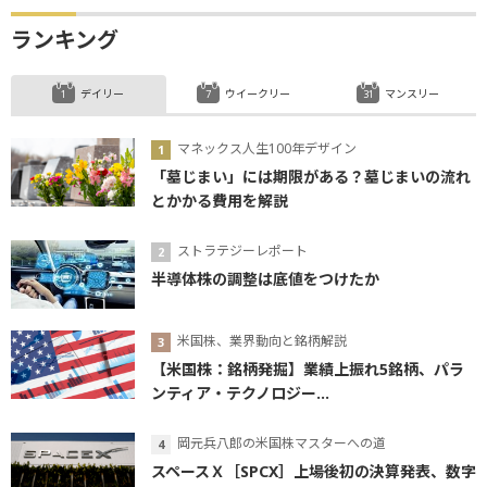
ランキング
デイリー
ウイークリー
マンスリー
マネックス人生100年デザイン
「墓じまい」には期限がある？墓じまいの流れ
とかかる費用を解説
ストラテジーレポート
半導体株の調整は底値をつけたか
米国株、業界動向と銘柄解説
【米国株：銘柄発掘】業績上振れ5銘柄、パラ
ンティア・テクノロジー...
岡元兵八郎の米国株マスターへの道
スペースＸ［SPCX］上場後初の決算発表、数字