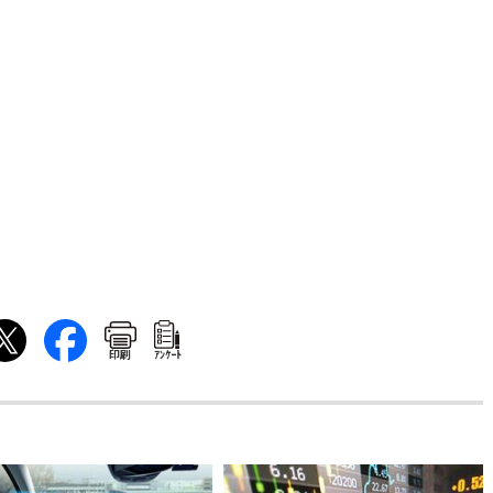
印刷
ｱﾝｹｰﾄ