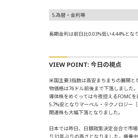
5.為替・金利等
長期金利は前日比0.03%低い4.44%
VIEW POINT: 今日の視点
米国主要3指数は高安まちまちの展開と
物価格は76ドル前後まで下落しました
導体株をめぐっては今夜控えるFOMC
5.7%安となりマーベル・テクノロジー［
関連株も大幅下落となりました。
日本では昨日、日銀政策決定会合で市場
り31年ぶりの高さとなりました。療養