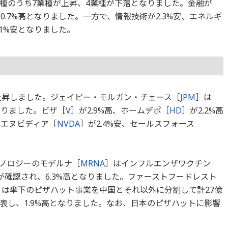
1業種のうち7業種が上昇、4業種が下落となりました。金融が
0.7%高となりました。一方で、情報技術が2.3%安、エネルギ
.1%安となりました。
が上昇しました。ジェイピー・モルガン・チェース［
JPM
］は
なりました。ビザ［
V
］が2.9%高、ホームデポ［
HD
］が2.2%高
、エヌビディア［
NVDA
］が2.4%安、セールスフォース
ノロジーのモデルナ［
MRNA
］はインフルエンザワクチン
性が確認され、6.3%高となりました。ファーストフードレスト
］は傘下のピザハット事業を中国とそれ以外に分割して計27億
表し、1.9%高となりました。なお、日本のピザハットに影響