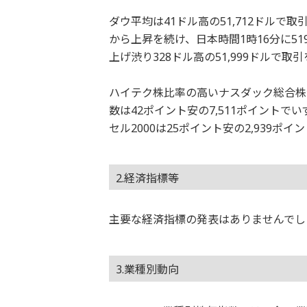
ダウ平均は41ドル高の51,712ドル
から上昇を続け、日本時間1時16分に51
上げ渋り328ドル高の51,999ドルで取
ハイテク株比率の高いナスダック総合株価指
数は42ポイント安の7,511ポイント
セル2000は25ポイント安の2,939
2.経済指標等
主要な経済指標の発表はありませんでし
3.業種別動向