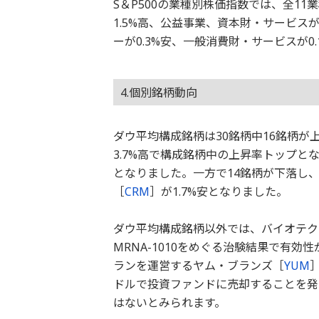
S＆P500の業種別株価指数では、全1
1.5%高、公益事業、資本財・サービスが
ーが0.3%安、一般消費財・サービスが0
4.個別銘柄動向
ダウ平均構成銘柄は30銘柄中16銘柄
3.7%高で構成銘柄中の上昇率トップと
となりました。一方で14銘柄が下落し
［
CRM
］が1.7%安となりました。
ダウ平均構成銘柄以外では、バイオテク
MRNA-1010をめぐる治験結果で有効
ランを運営するヤム・ブランズ［
YUM
ドルで投資ファンドに売却することを発
はないとみられます。