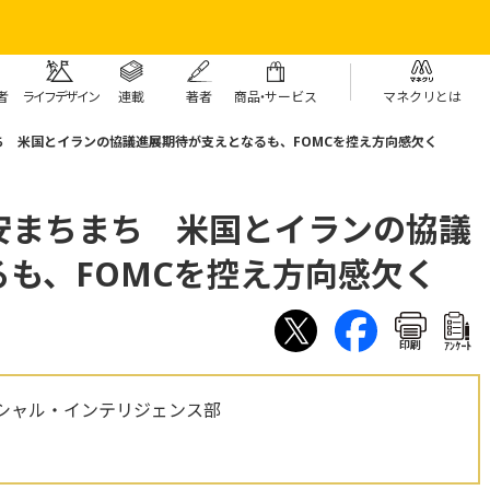
者
ライフデザイン
連載
著者
商
品・
サービス
マネクリとは
 米国とイランの協議進展期待が支えとなるも、FOMCを控え方向感欠く
安まちまち 米国とイランの協議
も、FOMCを控え方向感欠く
印刷
ｱﾝｹｰﾄ
シャル・インテリジェンス部