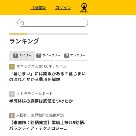
口座開設
ログイン
ランキング
デイリー
ウイークリー
マンスリー
マネックス人生100年デザイン
「墓じまい」には期限がある？墓じまい
の流れとかかる費用を解説
ストラテジーレポート
半導体株の調整は底値をつけたか
米国株、業界動向と銘柄解説
【米国株：銘柄発掘】業績上振れ5銘柄、
パランティア・テクノロジー...