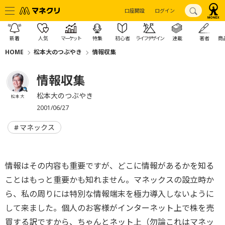
口座開設
ログイン
新着
人気
マーケット
特集
初心者
ライフデザイン
連載
著者
商
HOME
松本大のつぶやき
情報収集
情報収集
松本大のつぶやき
松本 大
2001/06/27
マネックス
情報はその内容も重要ですが、どこに情報があるかを知る
ことはもっと重要かも知れません。マネックスの設立時か
ら、私の周りには特別な情報端末を極力導入しないように
して来ました。個人のお客様がインターネット上で株を売
買する訳ですから、ちゃんとネット上（勿論これはマネッ