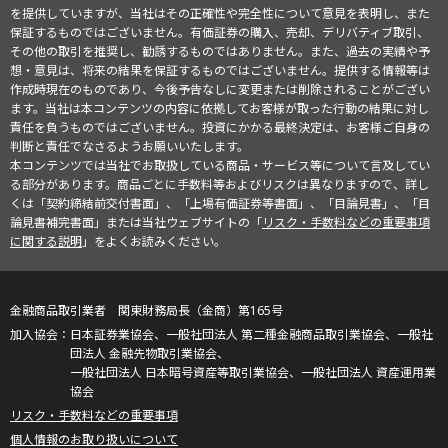
を提供していますが、当社はその正確性や完全性について意見を表明し、また
保証するものではございません。有価証券の購入、売却、デリバティブ取引、
その他の取引を推奨し、勧誘するものではありません。また、過去の実績や予
想・意見は、将来の結果を保証するものではございません。提供する情報等は
作成時現在のものであり、今後予告なしに変更または削除されることがござい
ます。当社は本コンテンツの内容に依拠してお客様が取った行動の結果に対し
責任を負うものではございません。投資にかかる最終決定は、お客様ご自身の
判断と責任でなさるようお願いいたします。
本コンテンツでは当社でお取扱している商品・サービス等について言及してい
る部分があります。商品ごとに手数料等およびリスクは異なりますので、詳し
くは「契約締結前交付書面」、「上場有価証券等書面」、「目論見書」、「目
論見書補完書面」または当社ウェブサイトの「
リスク・手数料などの重要事項
に関する説明
」をよくお読みください。
金融商品取引業者 関東財務局長（金商）第165号
日本証券業協会、一般社団法人 第二種金融商品取引業協会、一般社
団法人 金融先物取引業協会、
一般社団法人 日本暗号資産等取引業協会、一般社団法人 資産運用業
協会
リスク・手数料などの重要事項
個人情報のお取り扱いについて