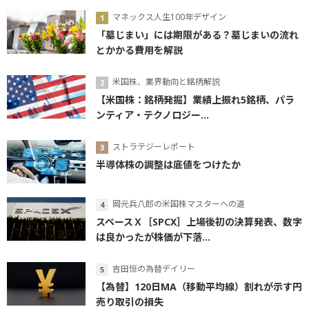
マネックス人生100年デザイン
「墓じまい」には期限がある？墓じまいの流れ
とかかる費用を解説
米国株、業界動向と銘柄解説
【米国株：銘柄発掘】業績上振れ5銘柄、パラ
ンティア・テクノロジー...
ストラテジーレポート
半導体株の調整は底値をつけたか
岡元兵八郎の米国株マスターへの道
スペースＸ［SPCX］上場後初の決算発表、数字
は良かったが株価が下落...
吉田恒の為替デイリー
【為替】120日MA（移動平均線）割れが示す円
売り取引の損失