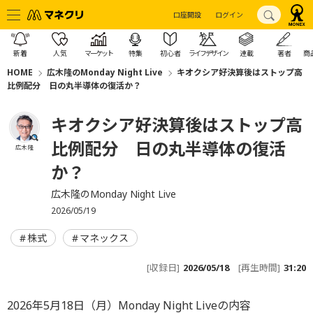
口座開設
ログイン
新着
人気
マーケット
特集
初心者
ライフデザイン
連載
著者
商
HOME
広木隆のMonday Night Live
キオクシア好決算後はストップ高
比例配分 日の丸半導体の復活か？
キオクシア好決算後はストップ高
比例配分 日の丸半導体の復活
広木 隆
か？
広木隆のMonday Night Live
2026/05/19
株式
マネックス
[収録日]
2026/05/18
[再生時間]
31:20
2026年5月18日（月）Monday Night Liveの内容