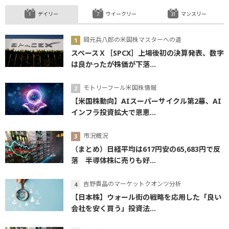
デイリー
ウイークリー
マンスリー
岡元兵八郎の米国株マスターへの道
スペースＸ［SPCX］上場後初の決算発表、数字
は良かったが株価が下落...
モトリーフール米国株情報
【米国株動向】AIスーパーサイクル第2幕、AI
インフラ投資拡大で恩恵...
市況概況
（まとめ）日経平均は617円安の65,683円で反
落 半導体株に売りも好...
吉野貴晶のマーケットクオンツ分析
【日本株】ウォール街の戦略を応用した「良い
会社を安く買う」投資法...