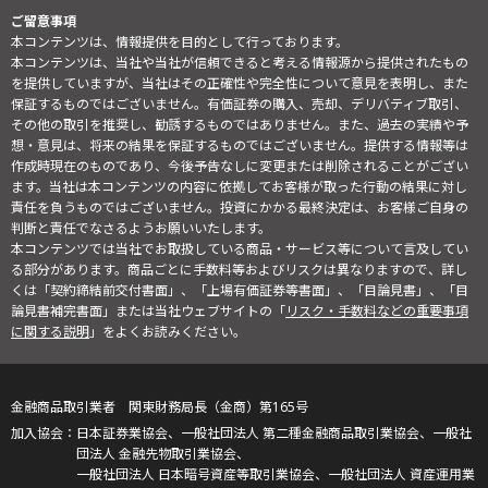
ご留意事項
本コンテンツは、情報提供を目的として行っております。
本コンテンツは、当社や当社が信頼できると考える情報源から提供されたもの
を提供していますが、当社はその正確性や完全性について意見を表明し、また
保証するものではございません。有価証券の購入、売却、デリバティブ取引、
その他の取引を推奨し、勧誘するものではありません。また、過去の実績や予
想・意見は、将来の結果を保証するものではございません。提供する情報等は
作成時現在のものであり、今後予告なしに変更または削除されることがござい
ます。当社は本コンテンツの内容に依拠してお客様が取った行動の結果に対し
責任を負うものではございません。投資にかかる最終決定は、お客様ご自身の
判断と責任でなさるようお願いいたします。
本コンテンツでは当社でお取扱している商品・サービス等について言及してい
る部分があります。商品ごとに手数料等およびリスクは異なりますので、詳し
くは「契約締結前交付書面」、「上場有価証券等書面」、「目論見書」、「目
論見書補完書面」または当社ウェブサイトの「
リスク・手数料などの重要事項
に関する説明
」をよくお読みください。
金融商品取引業者 関東財務局長（金商）第165号
日本証券業協会、一般社団法人 第二種金融商品取引業協会、一般社
団法人 金融先物取引業協会、
一般社団法人 日本暗号資産等取引業協会、一般社団法人 資産運用業