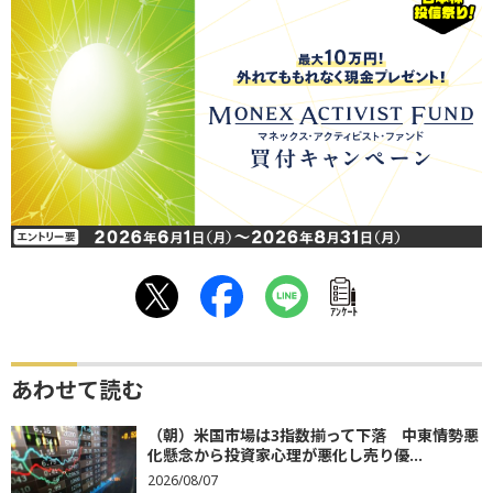
ｱﾝｹｰﾄ
あわせて読む
（朝）米国市場は3指数揃って下落 中東情勢悪
化懸念から投資家心理が悪化し売り優...
2026/08/07