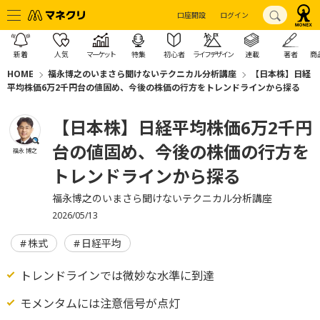
口座開設
ログイン
新着
人気
マーケット
特集
初心者
ライフデザイン
連載
著者
商
HOME
福永博之のいまさら聞けないテクニカル分析講座
【日本株】日経
平均株価6万2千円台の値固め、今後の株価の行方をトレンドラインから探る
【日本株】日経平均株価6万2千円
台の値固め、今後の株価の行方を
福永 博之
トレンドラインから探る
福永博之のいまさら聞けないテクニカル分析講座
2026/05/13
株式
日経平均
トレンドラインでは微妙な水準に到達
モメンタムには注意信号が点灯