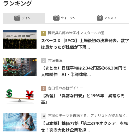
ランキング
デイリー
ウイークリー
マンスリー
岡元兵八郎の米国株マスターへの道
スペースＸ［SPCX］上場後初の決算発表、数字
は良かったが株価が下落...
市況概況
（まとめ）日経平均は2,342円高の66,300円で
大幅続伸 AI・半導体銘...
吉田恒の為替デイリー
【為替】「異常な円安」と1995年「異常な円
高」
市場のテーマを再訪する。アナリストが読み解くテーマの本質
【日本株】株価77倍「第二のキオクシア」を探
せ！次の大化け企業を探...