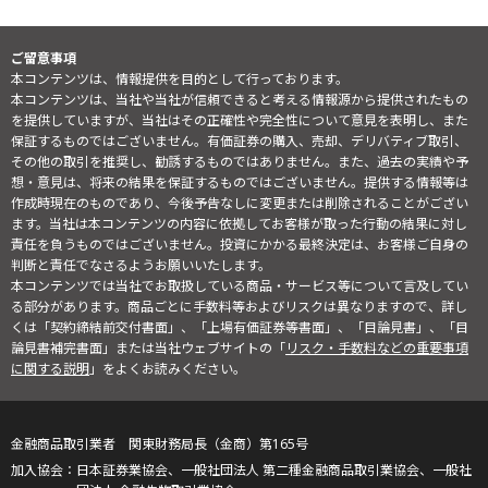
ご留意事項
本コンテンツは、情報提供を目的として行っております。
本コンテンツは、当社や当社が信頼できると考える情報源から提供されたもの
を提供していますが、当社はその正確性や完全性について意見を表明し、また
保証するものではございません。有価証券の購入、売却、デリバティブ取引、
その他の取引を推奨し、勧誘するものではありません。また、過去の実績や予
想・意見は、将来の結果を保証するものではございません。提供する情報等は
作成時現在のものであり、今後予告なしに変更または削除されることがござい
ます。当社は本コンテンツの内容に依拠してお客様が取った行動の結果に対し
責任を負うものではございません。投資にかかる最終決定は、お客様ご自身の
判断と責任でなさるようお願いいたします。
本コンテンツでは当社でお取扱している商品・サービス等について言及してい
る部分があります。商品ごとに手数料等およびリスクは異なりますので、詳し
くは「契約締結前交付書面」、「上場有価証券等書面」、「目論見書」、「目
論見書補完書面」または当社ウェブサイトの「
リスク・手数料などの重要事項
に関する説明
」をよくお読みください。
金融商品取引業者 関東財務局長（金商）第165号
日本証券業協会、一般社団法人 第二種金融商品取引業協会、一般社