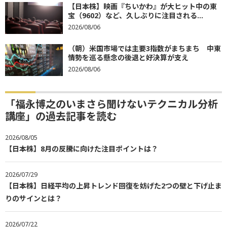
【日本株】映画『ちいかわ』が大ヒット中の東
宝（9602）など、久しぶりに注目される...
2026/08/06
（朝）米国市場では主要3指数がまちまち 中東
情勢を巡る懸念の後退と好決算が支え
2026/08/06
「福永博之のいまさら聞けないテクニカル分析
講座」の過去記事を読む
2026/08/05
【日本株】8月の反騰に向けた注目ポイントは？
2026/07/29
【日本株】日経平均の上昇トレンド回復を妨げた2つの壁と下げ止ま
りのサインとは？
2026/07/22