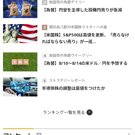
吉田恒の為替デイリー
【為替】円安を主導した投機円売りが急減
岡元兵八郎の米国株マスターへの道
【米国株】S&P500は高値を更新、「売らなけ
ればならない売り」が一巡...
吉田恒の為替ウイークリー
【為替】8/10～8/14の米ドル／円を予想する
ストラテジーレポート
半導体株の調整は底値をつけたか
ランキング一覧を見る