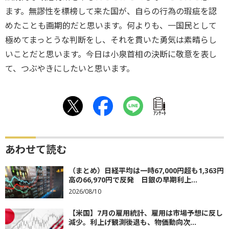
ます。無謬性を標榜して来た国が、自らの行為の瑕疵を認
めたことも画期的だと思います。何よりも、一国民として
極めてまっとうな判断をし、それを貫いた勇気は素晴らし
いことだと思います。今日は小泉首相の決断に敬意を表し
て、つぶやきにしたいと思います。
ｱﾝｹｰﾄ
あわせて読む
（まとめ）日経平均は一時67,000円超も1,363円
高の66,970円で反発 日銀の早期利上...
2026/08/10
【米国】7月の雇用統計、雇用は市場予想に反し
減少。利上げ観測後退も、物価動向次...