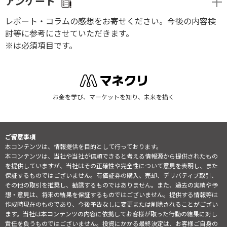
アンケート
レポート・コラムの感想をお寄せください。今後の内容検
討等に参考にさせていただきます。
※は必須項目です。
お金を学び、マーケットを知り、未来を描く
ご留意事項
本コンテンツは、情報提供を目的として行っております。
本コンテンツは、当社や当社が信頼できると考える情報源から提供されたもの
を提供していますが、当社はその正確性や完全性について意見を表明し、また
保証するものではございません。有価証券の購入、売却、デリバティブ取引、
その他の取引を推奨し、勧誘するものではありません。また、過去の実績や予
想・意見は、将来の結果を保証するものではございません。提供する情報等は
作成時現在のものであり、今後予告なしに変更または削除されることがござい
ます。当社は本コンテンツの内容に依拠してお客様が取った行動の結果に対し
責任を負うものではございません。投資にかかる最終決定は、お客様ご自身の