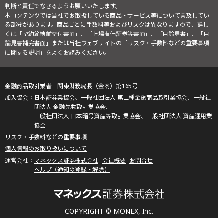
判断と責任でなさるようお願いいたします。
本コンテンツでは当社でお取扱している商品・サービス等について言及してい
る部分があります。商品ごとに手数料等およびリスクは異なりますので、詳し
くは「契約締結前交付書面」、「上場有価証券等書面」、「目論見書」、「目
論見書補完書面」または当社ウェブサイトの「
リスク・手数料などの重要事項
に関する説明
」をよくお読みください。
金融商品取引業者 関東財務局長（金商）第165号
日本証券業協会、一般社団法人 第二種金融商品取引業協会、一般社
団法人 金融先物取引業協会、
一般社団法人 日本暗号資産等取引業協会、一般社団法人 資産運用業
協会
リスク・手数料などの重要事項
個人情報のお取り扱いについて
マネックス証券株式会社
会社概要
お問合せ
ヘルプ（通知の登録・解除）
COPYRIGHT © MONEX, Inc.