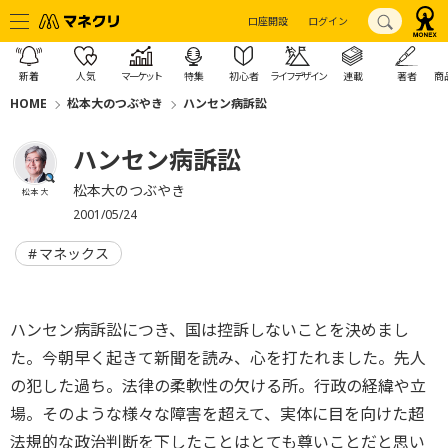
口座開設
ログイン
新着
人気
マーケット
特集
初心者
ライフデザイン
連載
著者
商
HOME
松本大のつぶやき
ハンセン病訴訟
ハンセン病訴訟
松本大のつぶやき
松本 大
2001/05/24
マネックス
ハンセン病訴訟につき、国は控訴しないことを決めまし
た。今朝早く起きて新聞を読み、心を打たれました。先人
の犯した過ち。法律の柔軟性の欠ける所。行政の経緯や立
場。そのような様々な障害を超えて、実体に目を向けた超
法規的な政治判断を下したことはとても尊いことだと思い