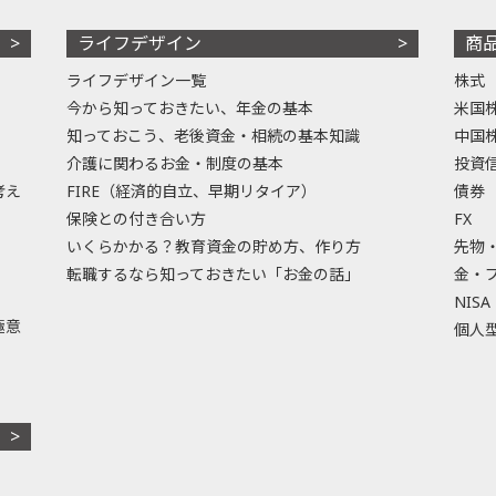
ライフデザイン
商
ライフデザイン一覧
株式
今から知っておきたい、年金の基本
米国
知っておこう、老後資金・相続の基本知識
中国
介護に関わるお金・制度の基本
投資
考え
FIRE（経済的自立、早期リタイア）
債券
保険との付き合い方
FX
いくらかかる？教育資金の貯め方、作り方
先物
転職するなら知っておきたい「お金の話」
金・
NISA
極意
個人型