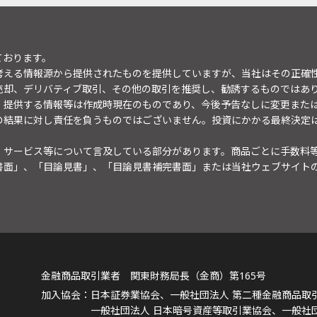
ております。
考える情報源から提供されたものを提供していますが、当社はその正確
売却、デリバティブ取引、その他の取引を推奨し、勧誘するものではあ
。提供する情報等は作成時現在のものであり、今後予告なしに変更また
の結果に対し責任を負うものではございません。投資にかかる最終決定
・サービス等について言及している部分があります。商品ごとに手数料
書面」、「目論見書」、「目論見書補完書面」または当社ウェブサイト
金融商品取引業者 関東財務局長（金商）第165号
日本証券業協会、一般社団法人 第二種金融商品取
一般社団法人 日本暗号資産等取引業協会、一般社