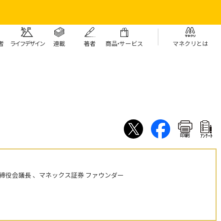
者
ライフデザイン
連載
著者
商
品・
サービス
マネクリとは
印刷
ｱﾝｹｰﾄ
締役会議長 、マネックス証券 ファウンダー