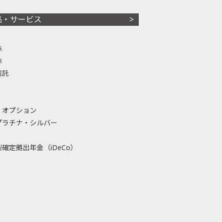
品・サービス
株
株
信託
・オプション
プラチナ・シルバー
確定拠出年金（iDeCo）