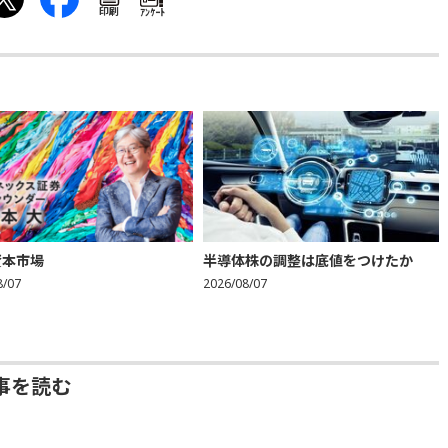
印刷
ｱﾝｹｰﾄ
資本市場
半導体株の調整は底値をつけたか
8/07
2026/08/07
事を読む