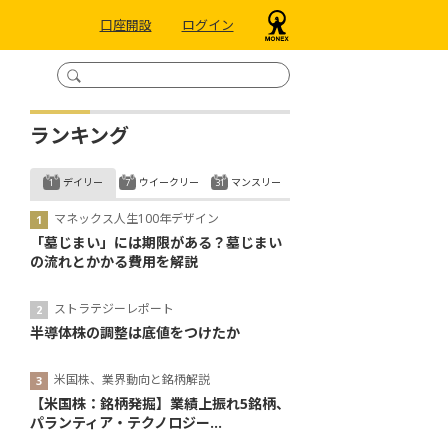
口座開設
ログイン
ランキング
デイリー
ウイークリー
マンスリー
マネックス人生100年デザイン
「墓じまい」には期限がある？墓じまい
の流れとかかる費用を解説
ストラテジーレポート
半導体株の調整は底値をつけたか
米国株、業界動向と銘柄解説
【米国株：銘柄発掘】業績上振れ5銘柄、
パランティア・テクノロジー...