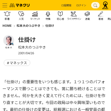
口座開設
ログイン
新着
人気
マーケット
特集
初心者
ライフデザイン
連載
著者
商
HOME
松本大のつぶやき
仕掛け
仕掛け
松本大のつぶやき
松本 大
2001/04/26
マネックス
「仕掛け」の重要性をいつも感じます。１つ１つのパフォ
ーマンスで勝つことはできても、常に勝ち続けることはで
きません。何かを大きく変えて行くためには、仕掛けを作
り直すことが大切です。今回の政局は中々興味深いもので
す。最初の仕掛けの変更は、総裁選における一般党員の都