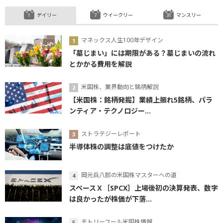
デイリー
ウイークリー
マンスリー
マネックス人生100年デザイン
「墓じまい」には期限がある？墓じまいの流れ
とかかる費用を解説
米国株、業界動向と銘柄解説
【米国株：銘柄発掘】業績上振れ5銘柄、パラ
ンティア・テクノロジー...
ストラテジーレポート
半導体株の調整は底値をつけたか
岡元兵八郎の米国株マスターへの道
スペースＸ［SPCX］上場後初の決算発表、数字
は良かったが株価が下落...
モトリーフール米国株情報