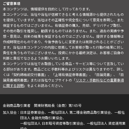
ご留意事項
本コンテンツは、情報提供を目的として行っております。
本コンテンツは、当社や当社が信頼できると考える情報源から提供されたもの
を提供していますが、当社はその正確性や完全性について意見を表明し、また
保証するものではございません。有価証券の購入、売却、デリバティブ取引、
その他の取引を推奨し、勧誘するものではありません。また、過去の実績や予
想・意見は、将来の結果を保証するものではございません。提供する情報等は
作成時現在のものであり、今後予告なしに変更または削除されることがござい
ます。当社は本コンテンツの内容に依拠してお客様が取った行動の結果に対し
責任を負うものではございません。投資にかかる最終決定は、お客様ご自身の
判断と責任でなさるようお願いいたします。
本コンテンツでは当社でお取扱している商品・サービス等について言及してい
る部分があります。商品ごとに手数料等およびリスクは異なりますので、詳し
くは「契約締結前交付書面」、「上場有価証券等書面」、「目論見書」、「目
論見書補完書面」または当社ウェブサイトの「
リスク・手数料などの重要事項
に関する説明
」をよくお読みください。
金融商品取引業者 関東財務局長（金商）第165号
日本証券業協会、一般社団法人 第二種金融商品取引業協会、一般社
団法人 金融先物取引業協会、
一般社団法人 日本暗号資産等取引業協会、一般社団法人 資産運用業
協会