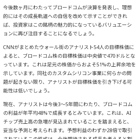
今後数ヶ月にわたってブロードコムが決算を発表し、理想
的にはその成長軌道への自信を改めて示すことができれ
ば、投資家はこの銘柄の魅力的になっているバリュエーシ
ョンに再び注目することになるでしょう。
CNNがまとめたウォール街のアナリスト54人の目標株価に
よると、ブロードコム株の目標株価は中央値で470ドルとな
っています。これは足元の株価からおよそ51%の上昇余地を
示しています。同社のカスタムシリコン事業に何らかの問
題が起きない限り、アナリストが目標株価を引き下げる可
能性は低いでしょう。
現在、アナリストは今後3～5年間にわたり、ブロードコム
の利益が年平均48%で成長するとみています。これは、AI
チップ売上高の急増が見込まれていることを踏まえると、
妥当な予測と考えられます。予想利益のわずか28倍で取引
されているこの株式は、今後期待される成長を考えると割