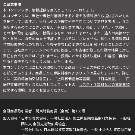
ご留意事項
本コンテンツは、情報提供を目的として行っております。
本コンテンツは、当社や当社が信頼できると考える情報源から提供されたもの
を提供していますが、当社はその正確性や完全性について意見を表明し、また
保証するものではございません。有価証券の購入、売却、デリバティブ取引、
その他の取引を推奨し、勧誘するものではありません。また、過去の実績や予
想・意見は、将来の結果を保証するものではございません。提供する情報等は
作成時現在のものであり、今後予告なしに変更または削除されることがござい
ます。当社は本コンテンツの内容に依拠してお客様が取った行動の結果に対し
責任を負うものではございません。投資にかかる最終決定は、お客様ご自身の
判断と責任でなさるようお願いいたします。
本コンテンツでは当社でお取扱している商品・サービス等について言及してい
る部分があります。商品ごとに手数料等およびリスクは異なりますので、詳し
くは「契約締結前交付書面」、「上場有価証券等書面」、「目論見書」、「目
論見書補完書面」または当社ウェブサイトの「
リスク・手数料などの重要事項
に関する説明
」をよくお読みください。
金融商品取引業者 関東財務局長（金商）第165号
日本証券業協会、一般社団法人 第二種金融商品取引業協会、一般社
団法人 金融先物取引業協会、
一般社団法人 日本暗号資産等取引業協会、一般社団法人 資産運用業