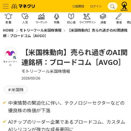
口座開設
ログイン
新着
人気
マーケット
特集
初心者
ライフデザイン
連載
著者
商
HOME
モトリーフール米国株情報
【米国株動向】売られ過ぎのAI関連銘
柄：ブロードコム［AVGO］
【米国株動向】売られ過ぎのAI関
連銘柄：ブロードコム［AVGO］
モトリーフー
ル
モトリーフール米国株情報
2026/03/26
米国株
中東情勢の緊迫化に伴い、テクノロジーセクターなどの
優良株の株価が下落
AIチップのリーダー企業であるブロードコム、カスタム
AIシリコンが強力な成長要因に