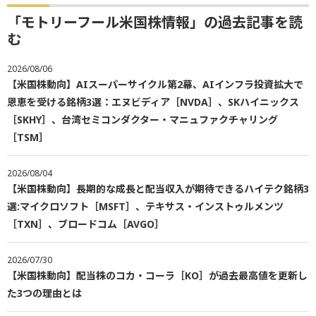
「モトリーフール米国株情報」の過去記事を読
む
2026/08/06
【米国株動向】AIスーパーサイクル第2幕、AIインフラ投資拡大で
恩恵を受ける銘柄3選：エヌビディア［NVDA］、SKハイニックス
［SKHY］、台湾セミコンダクター・マニュファクチャリング
［TSM］
2026/08/04
【米国株動向】長期的な成長と配当収入が期待できるハイテク銘柄3
選:マイクロソフト［MSFT］、テキサス・インストゥルメンツ
［TXN］、ブロードコム［AVGO］
2026/07/30
【米国株動向】配当株のコカ・コーラ［KO］が過去最高値を更新し
た3つの理由とは