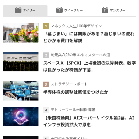
デイリー
ウイークリー
マンスリー
マネックス人生100年デザイン
「墓じまい」には期限がある？墓じまいの流れ
とかかる費用を解説
岡元兵八郎の米国株マスターへの道
スペースＸ［SPCX］上場後初の決算発表、数字
は良かったが株価が下落...
ストラテジーレポート
半導体株の調整は底値をつけたか
モトリーフール米国株情報
【米国株動向】AIスーパーサイクル第2幕、AI
インフラ投資拡大で恩恵...
吉田恒の為替デイリー