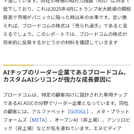
下落しています。同社の株価の相対力指数（RSI）は39まで
低下しており、これは2025年4月にトランプ米大統領の関税
発表で市場がパニックに陥った時以来の水準です。言い換
えれば、ブロードコムの株式は「売られ過ぎ」であると言
えるでしょう。このレポ―トでは、ブロードコムの株式が
将来的に反発するかどうかの材料を確認していきます
AIチップのリーダー企業であるブロードコム、
カスタムAIシリコンが強力な成長要因に
ブロードコムは、特定の顧客向けに設計された専用チップ
であるAI ASICの分野でリーダー企業となっています。同社
の顧客には、アルファベット［
GOOGL
］、メタ・プラット
フォームズ［
META
］、オープンAI（非上場）、アンソロピ
ック（非上場）などが名を連ねています。エヌビディア