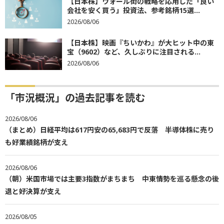
【日本株】ウォール街の戦略を応用した「良い
会社を安く買う」投資法、参考銘柄15選...
2026/08/06
【日本株】映画『ちいかわ』が大ヒット中の東
宝（9602）など、久しぶりに注目される...
2026/08/06
「市況概況」の過去記事を読む
2026/08/06
（まとめ）日経平均は617円安の65,683円で反落 半導体株に売り
も好業績銘柄が支え
2026/08/06
（朝）米国市場では主要3指数がまちまち 中東情勢を巡る懸念の後
退と好決算が支え
2026/08/05