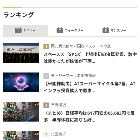
ランキング
デイリー
ウイークリー
マンスリー
岡元兵八郎の米国株マスターへの道
スペースＸ［SPCX］上場後初の決算発表、数字
は良かったが株価が下落...
モトリーフール米国株情報
【米国株動向】AIスーパーサイクル第2幕、AI
インフラ投資拡大で恩恵...
市況概況
（まとめ）日経平均は617円安の65,683円で反
落 半導体株に売りも好...
市況概況