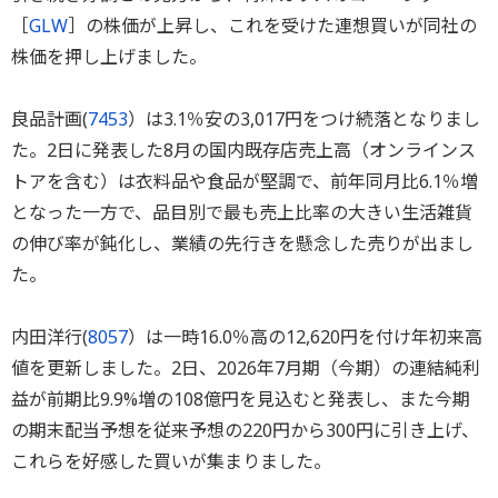
［
GLW
］の株価が上昇し、これを受けた連想買いが同社の
株価を押し上げました。
良品計画(
7453
）は3.1％安の3,017円をつけ続落となりまし
た。2日に発表した8月の国内既存店売上高（オンラインス
トアを含む）は衣料品や食品が堅調で、前年同月比6.1％増
となった一方で、品目別で最も売上比率の大きい生活雑貨
の伸び率が鈍化し、業績の先行きを懸念した売りが出まし
た。
内田洋行(
8057
）は一時16.0％高の12,620円を付け年初来高
値を更新しました。2日、2026年7月期（今期）の連結純利
益が前期比9.9%増の108億円を見込むと発表し、また今期
の期末配当予想を従来予想の220円から300円に引き上げ、
これらを好感した買いが集まりました。