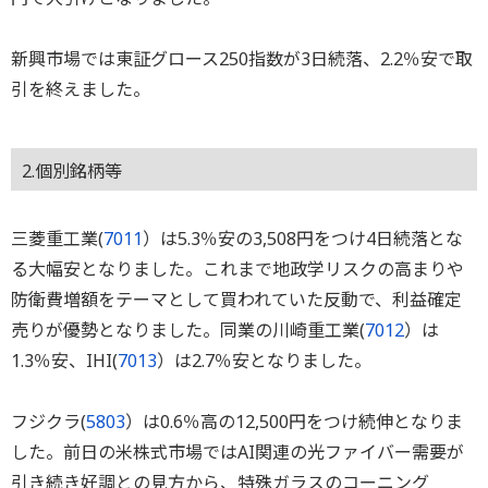
新興市場では東証グロース250指数が3日続落、2.2％安で取
引を終えました。
2.個別銘柄等
三菱重工業(
7011
）は5.3％安の3,508円をつけ4日続落とな
る大幅安となりました。これまで地政学リスクの高まりや
防衛費増額をテーマとして買われていた反動で、利益確定
売りが優勢となりました。同業の川崎重工業(
7012
）は
1.3％安、IHI(
7013
）は2.7％安となりました。
フジクラ(
5803
）は0.6％高の12,500円をつけ続伸となりま
した。前日の米株式市場ではAI関連の光ファイバー需要が
引き続き好調との見方から、特殊ガラスのコーニング