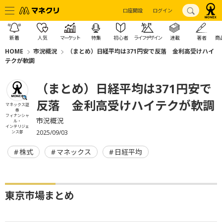
口座開設
ログイン
新着
人気
マーケット
特集
初心者
ライフデザイン
連載
著者
商
HOME
市況概況
（まとめ）日経平均は371円安で反落 金利高受けハイ
テクが軟調
（まとめ）日経平均は371円安で
反落 金利高受けハイテクが軟調
マネックス証
券
フィナンシャ
市況概況
ル・
インテリジェ
2025/09/03
ンス部
株式
マネックス
日経平均
東京市場まとめ