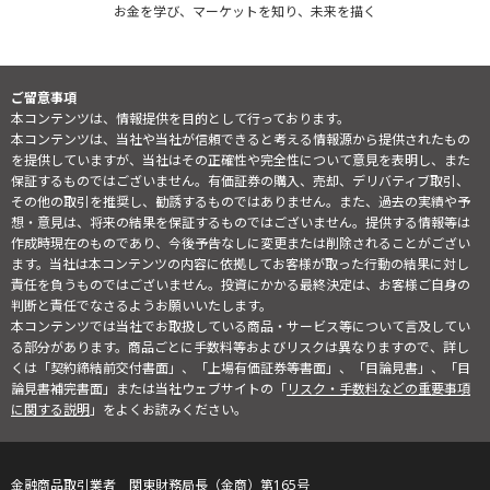
お金を学び、マーケットを知り、未来を描く
ご留意事項
本コンテンツは、情報提供を目的として行っております。
本コンテンツは、当社や当社が信頼できると考える情報源から提供されたもの
を提供していますが、当社はその正確性や完全性について意見を表明し、また
保証するものではございません。有価証券の購入、売却、デリバティブ取引、
その他の取引を推奨し、勧誘するものではありません。また、過去の実績や予
想・意見は、将来の結果を保証するものではございません。提供する情報等は
作成時現在のものであり、今後予告なしに変更または削除されることがござい
ます。当社は本コンテンツの内容に依拠してお客様が取った行動の結果に対し
責任を負うものではございません。投資にかかる最終決定は、お客様ご自身の
判断と責任でなさるようお願いいたします。
本コンテンツでは当社でお取扱している商品・サービス等について言及してい
る部分があります。商品ごとに手数料等およびリスクは異なりますので、詳し
くは「契約締結前交付書面」、「上場有価証券等書面」、「目論見書」、「目
論見書補完書面」または当社ウェブサイトの「
リスク・手数料などの重要事項
に関する説明
」をよくお読みください。
金融商品取引業者 関東財務局長（金商）第165号