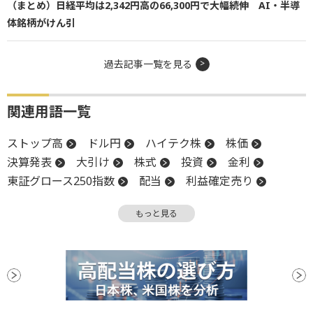
（まとめ）日経平均は2,342円高の66,300円で大幅続伸 AI・半導
体銘柄がけん引
過去記事一覧を見る
関連用語一覧
ストップ高
ドル円
ハイテク株
株価
決算発表
大引け
株式
投資
金利
東証グロース250指数
配当
利益確定売り
高値
米連邦準備制度理事会
売上高
円安
もっと見る
堅調
上場来高値
軟調
リスク
新興市場
年初来高値
反落
引け
FRB
株価指数
決算
後場
材料
上場
前引け
続伸
続落
地政学リスク
ファンド
ベージュブック
安値