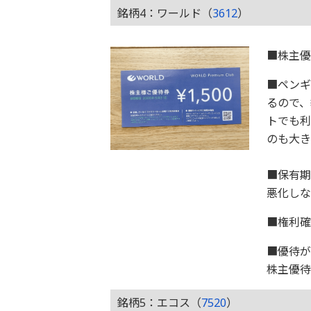
銘柄4：ワールド（
3612
）
■株主
■ペンギ
るので、
トでも利
のも大き
■保有期
悪化しな
■権利確
■優待が
株主優待
銘柄5：エコス（
7520
）