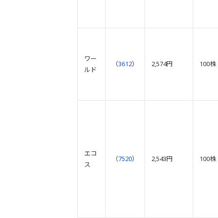
ワー
（
3612
）
2,574円
100株
ルド
エコ
（
7520
）
2,543円
100株
ス