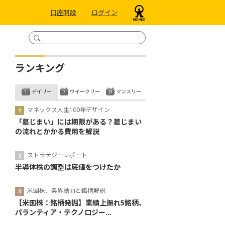
口座開設
ログイン
ランキング
デイリー
ウイークリー
マンスリー
マネックス人生100年デザイン
「墓じまい」には期限がある？墓じまい
の流れとかかる費用を解説
ストラテジーレポート
半導体株の調整は底値をつけたか
米国株、業界動向と銘柄解説
【米国株：銘柄発掘】業績上振れ5銘柄、
パランティア・テクノロジー...