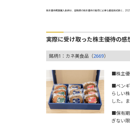
株主優待概算購入金額は、各銘柄の株主優待の取得に必要な最低株式数と、202
実際に受け取った株主優待の感
銘柄1：カネ美食品（
2669
）
■株主
■ペンギ
らしい株
した。ま
■保有期
ぎない限