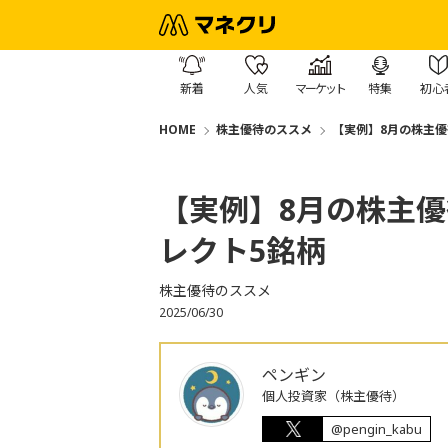
新着
人気
マーケット
特集
初心
HOME
株主優待のススメ
【実例】8月の株主
【実例】8月の株主
レクト5銘柄
株主優待のススメ
2025/06/30
ペンギン
個人投資家（株主優待）
@pengin_kabu