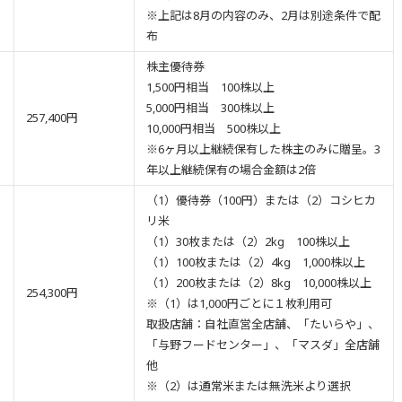
※上記は8月の内容のみ、2月は別途条件で配
布
株主優待券
1,500円相当 100株以上
5,000円相当 300株以上
257,400円
10,000円相当 500株以上
※6ヶ月以上継続保有した株主のみに贈呈。3
年以上継続保有の場合金額は2倍
（1）優待券（100円）または（2）コシヒカ
リ米
（1）30枚または（2）2kg 100株以上
（1）100枚または（2）4kg 1,000株以上
（1）200枚または（2）8kg 10,000株以上
254,300円
※（1）は1,000円ごとに１枚利用可
取扱店舗：自社直営全店舗、「たいらや」、
「与野フードセンター」、「マスダ」全店舗
他
※（2）は通常米または無洗米より選択