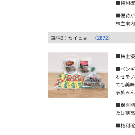
■権利確
■優待が
株主案内
銘柄2：セイヒョー（
2872
）
■株主
■ペンギ
わせをい
ても美味
家族み
■保有期
たは割高
■権利確