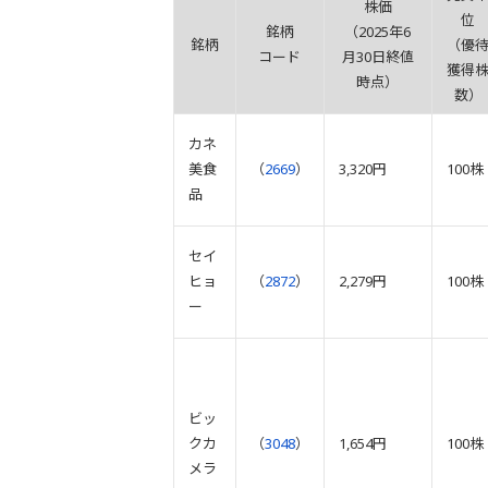
株価
位
銘柄
（2025年6
銘柄
（優
コード
月30日終値
獲得
時点）
数）
カネ
美食
（
2669
）
3,320円
100株
品
セイ
ヒョ
（
2872
）
2,279円
100株
ー
ビッ
クカ
（
3048
）
1,654円
100株
メラ