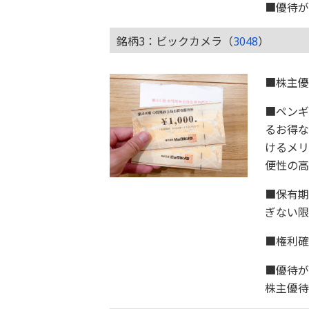
■優待が
銘柄3：ビックカメラ（
3048
）
■株主
■ペンギ
るお得な
けるメリ
便性の高
■保有期
ぎない限
■権利確
■優待が
株主優待