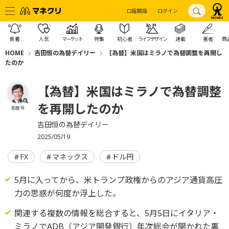
口座開設
ログイン
新着
人気
マーケット
特集
初心者
ライフデザイン
連載
著者
商
HOME
吉田恒の為替デイリー
【為替】米国はミラノで為替調整を再開し
たのか
【為替】米国はミラノで為替調整
を再開したのか
吉田 恒
吉田恒の為替デイリー
2025/05/19
FX
マネックス
ドル円
5月に入ってから、米トランプ政権からのアジア通貨高圧
力の思惑が何度か浮上した。
関連する複数の情報を総合すると、5月5日にイタリア・
ミラノでADB（アジア開発銀行）年次総会が開かれた裏