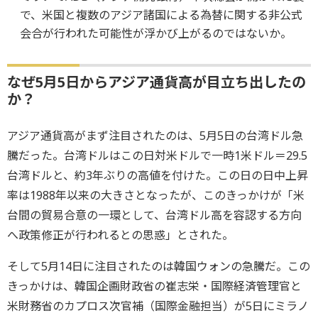
で、米国と複数のアジア諸国による為替に関する非公式
会合が行われた可能性が浮かび上がるのではないか。
なぜ5月5日からアジア通貨高が目立ち出したの
か？
アジア通貨高がまず注目されたのは、5月5日の台湾ドル急
騰だった。台湾ドルはこの日対米ドルで一時1米ドル＝29.5
台湾ドルと、約3年ぶりの高値を付けた。この日の日中上昇
率は1988年以来の大きさとなったが、このきっかけが「米
台間の貿易合意の一環として、台湾ドル高を容認する方向
へ政策修正が行われるとの思惑」とされた。
そして5月14日に注目されたのは韓国ウォンの急騰だ。この
きっかけは、韓国企画財政省の崔志栄・国際経済管理官と
米財務省のカプロス次官補（国際金融担当）が5日にミラノ