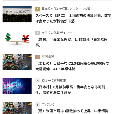
岡元兵八郎の米国株マスターへの道
スペースＸ［SPCX］上場後初の決算発表、数字
は良かったが株価が下落...
吉田恒の為替デイリー
【為替】「異常な円安」と1995年「異常な円
高」
市況概況
（まとめ）日経平均は2,342円高の66,300円で
大幅続伸 AI・半導体銘...
相場一点喜怒哀楽
【日本株】8月は前半高・後半安となる可能
性、高値掴みに注意か
市況概況
（朝）米国市場は3指数揃って上昇 中東情勢