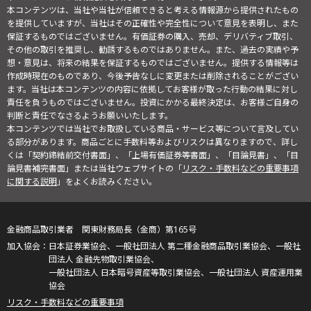
本コンテンツは、当社や当社が信頼できると考える情報源から提供されたもの
を提供していますが、当社はその正確性や完全性について意見を表明し、また
保証するものではございません。有価証券の購入、売却、デリバティブ取引、
その他の取引を推奨し、勧誘するものではありません。また、過去の実績や予
想・意見は、将来の結果を保証するものではございません。提供する情報等は
作成時現在のものであり、今後予告なしに変更または削除されることがござい
ます。当社は本コンテンツの内容に依拠してお客様が取った行動の結果に対し
責任を負うものではございません。投資にかかる最終決定は、お客様ご自身の
判断と責任でなさるようお願いいたします。
本コンテンツでは当社でお取扱している商品・サービス等について言及してい
る部分があります。商品ごとに手数料等およびリスクは異なりますので、詳し
くは「契約締結前交付書面」、「上場有価証券等書面」、「目論見書」、「目
論見書補完書面」または当社ウェブサイトの「
リスク・手数料などの重要事項
に関する説明
」をよくお読みください。
金融商品取引業者 関東財務局長（金商）第165号
日本証券業協会、一般社団法人 第二種金融商品取引業協会、一般社
団法人 金融先物取引業協会、
一般社団法人 日本暗号資産等取引業協会、一般社団法人 資産運用業
協会
リスク・手数料などの重要事項