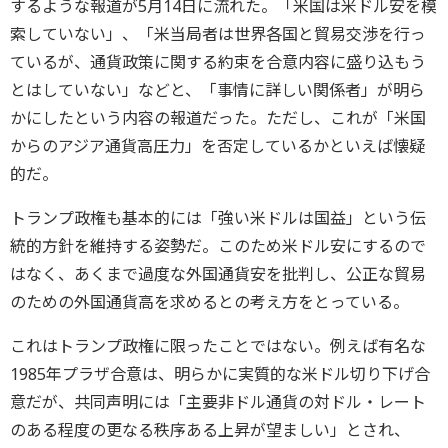
するような報道が5月14日に流れた。「米国は米ドル安を模
索していない」、「米当局者は世界各国と貿易交渉を行っ
ているが、通貨政策に関する約束を合意内容に盛り込もう
とはしていない」などと、「事情に詳しい関係者」が明ら
かにしたという内容の報道だった。ただし、これが「米国
からのアジア通貨高圧力」を否定しているかといえば懐疑
的だ。
トランプ政権も基本的には「強い米ドルは国益」という伝
統的方針を維持する姿勢だ。このため米ドル安にするので
はなく、あくまで過度な外国通貨安を批判し、公正な貿易
のための外国通貨高を求めるとの考え方をとっている。
これはトランプ政権に限ったことではない。例えば有名な
1985年プラザ合意は、明らかに実質的な米ドル切り下げ合
意だが、共同声明には「主要非ドル通貨の対ドル・レート
のある程度の更なる秩序ある上昇が望ましい」とされ、