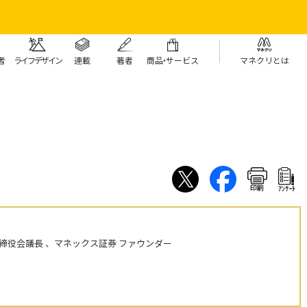
者
ライフデザイン
連載
著者
商
品・
サービス
マネクリとは
印刷
ｱﾝｹｰﾄ
締役会議長 、マネックス証券 ファウンダー