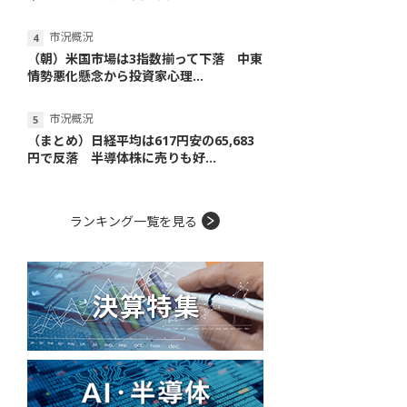
市況概況
（朝）米国市場は3指数揃って下落 中東
情勢悪化懸念から投資家心理...
市況概況
（まとめ）日経平均は617円安の65,683
円で反落 半導体株に売りも好...
ランキング一覧を見る