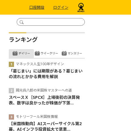
口座開設
ログイン
ランキング
デイリー
ウイークリー
マンスリー
マネックス人生100年デザイン
「墓じまい」には期限がある？墓じまい
の流れとかかる費用を解説
岡元兵八郎の米国株マスターへの道
スペースＸ［SPCX］上場後初の決算発
表、数字は良かったが株価が下落...
モトリーフール米国株情報
【米国株動向】AIスーパーサイクル第2
幕、AIインフラ投資拡大で恩恵...