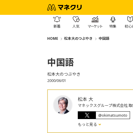
新着
人気
マーケット
特集
初心
HOME
松本大のつぶやき
中国語
中国語
松本大のつぶやき
2000/06/01
松本 大
マネックスグループ株式会社 取
@okimatsumoto
もっと見る