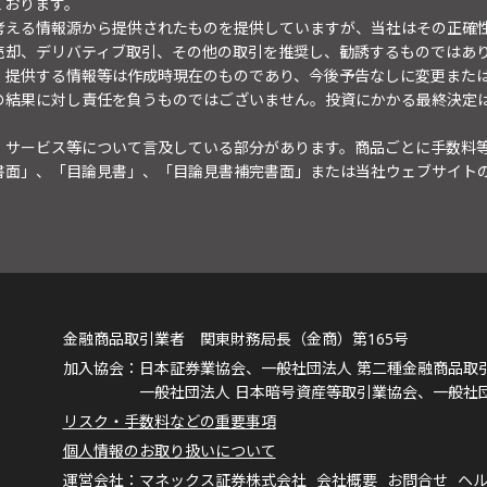
ております。
考える情報源から提供されたものを提供していますが、当社はその正確
売却、デリバティブ取引、その他の取引を推奨し、勧誘するものではあ
。提供する情報等は作成時現在のものであり、今後予告なしに変更また
の結果に対し責任を負うものではございません。投資にかかる最終決定
・サービス等について言及している部分があります。商品ごとに手数料
書面」、「目論見書」、「目論見書補完書面」または当社ウェブサイト
金融商品取引業者 関東財務局長（金商）第165号
日本証券業協会、一般社団法人 第二種金融商品取
一般社団法人 日本暗号資産等取引業協会、一般社
リスク・手数料などの重要事項
個人情報のお取り扱いについて
マネックス証券株式会社
会社概要
お問合せ
ヘ