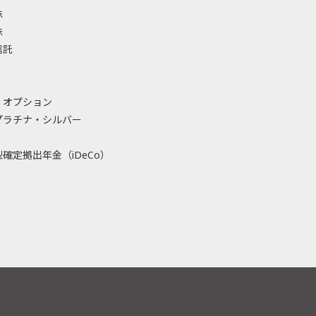
株
株
信託
・オプション
プラチナ・シルバー
確定拠出年金（iDeCo）