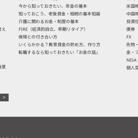
今から知っておきたい、年金の基本
米国
知っておこう、老後資金・相続の基本知識
中国
介護に関わるお金・制度の基本
投資
考え
FIRE（経済的自立、早期リタイア）
債券
保険との付き合い方
FX
いくらかかる？教育資金の貯め方、作り方
先物
転職するなら知っておきたい「お金の話」
金・
NISA
極意
個人型