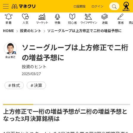
口座開設
ログイン
新着
人気
マーケット
特集
初心者
ライフデザイン
連載
著者
商
HOME
投資のヒント
ソニーグループは上方修正で二桁の増益予想に
ソニーグループは上方修正で二桁
の増益予想に
金山 敏之
投資のヒント
2025/03/27
株式
決算
上方修正で一桁の増益予想が二桁の増益予想と
なった3月決算銘柄は