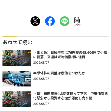
ｱﾝｹｰﾄ
あわせて読む
（まとめ）日経平均は76円安の65,606円で小幅
に続落 来週は米物価指標に注目
2026/08/07
半導体株の調整は底値をつけたか
2026/08/07
（朝）米国市場は3指数揃って下落 中東情勢悪
化懸念から投資家心理が悪化し売り優...
2026/08/07