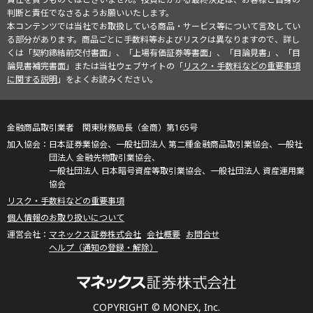
判断と責任でなさるようお願いいたします。
本コンテンツでは当社でお取扱している商品・サービス等について言及してい
る部分があります。商品ごとに手数料等およびリスクは異なりますので、詳し
くは「契約締結前交付書面」、「上場有価証券等書面」、「目論見書」、「目
論見書補完書面」または当社ウェブサイトの「
リスク・手数料などの重要事項
に関する説明
」をよくお読みください。
金融商品取引業者 関東財務局長（金商）第165号
日本証券業協会、一般社団法人 第二種金融商品取引業協会、一般社
団法人 金融先物取引業協会、
一般社団法人 日本暗号資産等取引業協会、一般社団法人 資産運用業
協会
リスク・手数料などの重要事項
個人情報のお取り扱いについて
マネックス証券株式会社
会社概要
お問合せ
ヘルプ（通知の登録・解除）
COPYRIGHT © MONEX, Inc.