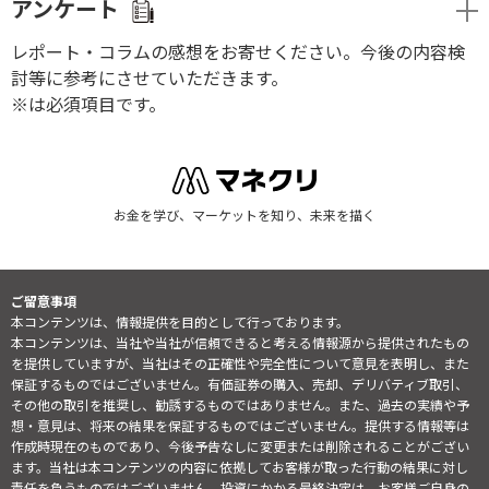
アンケート
レポート・コラムの感想をお寄せください。今後の内容検
討等に参考にさせていただきます。
※は必須項目です。
お金を学び、マーケットを知り、未来を描く
ご留意事項
本コンテンツは、情報提供を目的として行っております。
本コンテンツは、当社や当社が信頼できると考える情報源から提供されたもの
を提供していますが、当社はその正確性や完全性について意見を表明し、また
保証するものではございません。有価証券の購入、売却、デリバティブ取引、
その他の取引を推奨し、勧誘するものではありません。また、過去の実績や予
想・意見は、将来の結果を保証するものではございません。提供する情報等は
作成時現在のものであり、今後予告なしに変更または削除されることがござい
ます。当社は本コンテンツの内容に依拠してお客様が取った行動の結果に対し
責任を負うものではございません。投資にかかる最終決定は、お客様ご自身の