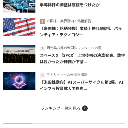
半導体株の調整は底値をつけたか
米国株、業界動向と銘柄解説
【米国株：銘柄発掘】業績上振れ5銘柄、パラ
ンティア・テクノロジー...
岡元兵八郎の米国株マスターへの道
スペースＸ［SPCX］上場後初の決算発表、数字
は良かったが株価が下落...
モトリーフール米国株情報
【米国株動向】AIスーパーサイクル第2幕、AI
インフラ投資拡大で恩恵...
ランキング一覧を見る