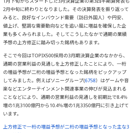
1月下旬からスタートした3月決算企業の第3四半期算発表も
2月中旬に終わりとなりました。その決算発表を振り返って
みると、良好なインバウンド需要（訪日外国人）や円安、
値上げ、堅調な需要動向などを追い風に増益を確保した企
業も多くみられました。そしてこうしたなかで通期の業績
予想の上方修正に踏み切った銘柄もあります。
そこで今回はTOPIX500採用の3月期決算企業のなかから、
通期の営業利益の見通しを上方修正したことにより、一桁
の増益予想が二桁の増益予想となった銘柄をピックアップ
してみました。例えばソニーグループ(
6758
）はゲームや音
楽などエンターテインメント関連事業の伸びが見込まれる
ことなどにより、通期の営業利益の見通しを前期比で8.4％
増の1兆3100億円から10.4％増の1兆3350億円に引き上げて
います。
上方修正で一桁の増益予想が二桁の増益予想となった主な3