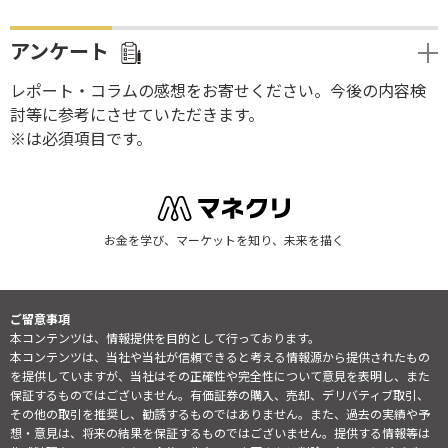
アンケート
レポート・コラムの感想をお寄せください。今後の内容検
討等に参考にさせていただきます。
※は必須項目です。
お金を学び、マーケットを知り、未来を描く
ご留意事項
本コンテンツは、情報提供を目的として行っております。
本コンテンツは、当社や当社が信頼できると考える情報源から提供されたもの
を提供していますが、当社はその正確性や完全性について意見を表明し、また
保証するものではございません。有価証券の購入、売却、デリバティブ取引、
その他の取引を推奨し、勧誘するものではありません。また、過去の実績や予
想・意見は、将来の結果を保証するものではございません。提供する情報等は