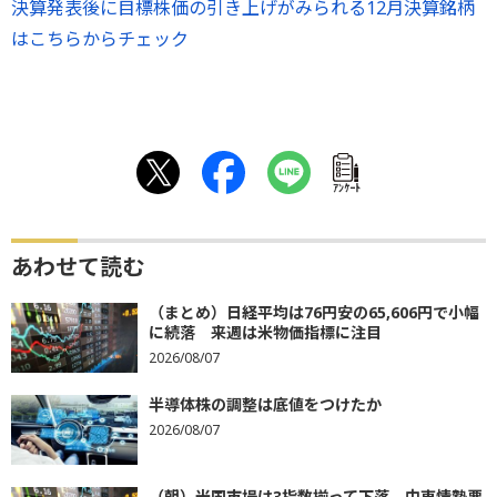
決算発表後に目標株価の引き上げがみられる12月決算銘柄
はこちらからチェック
ｱﾝｹｰﾄ
あわせて読む
（まとめ）日経平均は76円安の65,606円で小幅
に続落 来週は米物価指標に注目
2026/08/07
半導体株の調整は底値をつけたか
2026/08/07
（朝）米国市場は3指数揃って下落 中東情勢悪