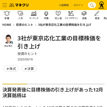
口座開設
ログイン
新着
人気
マーケット
特集
初心者
ライフデザイン
連載
著者
商
HOME
投資のヒント
3社が東京応化工業の目標株価を引き上げ
3社が東京応化工業の目標株価を
引き上げ
金山 敏之
投資のヒント
2025/03/18
株式
決算
決算発表後に目標株価の引き上げがあった12月
決算銘柄は