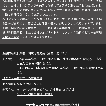
作成時現在のものであり、今後予告なしに変更または削除されることがござい
ます。当社は本コンテンツの内容に依拠してお客様が取った行動の結果に対し
責任を負うものではございません。投資にかかる最終決定は、お客様ご自身の
判断と責任でなさるようお願いいたします。
本コンテンツでは当社でお取扱している商品・サービス等について言及してい
る部分があります。商品ごとに手数料等およびリスクは異なりますので、詳し
くは「契約締結前交付書面」、「上場有価証券等書面」、「目論見書」、「目
論見書補完書面」または当社ウェブサイトの「
リスク・手数料などの重要事項
に関する説明
」をよくお読みください。
金融商品取引業者 関東財務局長（金商）第165号
日本証券業協会、一般社団法人 第二種金融商品取引業協会、一般社
団法人 金融先物取引業協会、
一般社団法人 日本暗号資産等取引業協会、一般社団法人 資産運用業
協会
リスク・手数料などの重要事項
個人情報のお取り扱いについて
マネックス証券株式会社
会社概要
お問合せ
ヘルプ（通知の登録・解除）