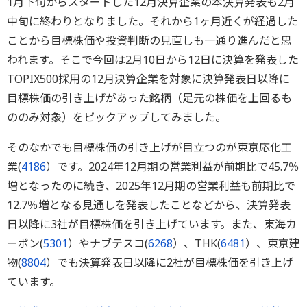
1月下旬からスタートした12月決算企業の本決算発表も2月
中旬に終わりとなりました。それから1ヶ月近くが経過した
ことから目標株価や投資判断の見直しも一通り進んだと思
われます。そこで今回は2月10日から12日に決算を発表した
TOPIX500採用の12月決算企業を対象に決算発表日以降に
目標株価の引き上げがあった銘柄（足元の株価を上回るも
ののみ対象）をピックアップしてみました。
そのなかでも目標株価の引き上げが目立つのが東京応化工
業(
4186
）です。2024年12月期の営業利益が前期比で45.7％
増となったのに続き、2025年12月期の営業利益も前期比で
12.7％増となる見通しを発表したことなどから、決算発表
日以降に3社が目標株価を引き上げています。また、東海カ
ーボン(
5301
）やナブテスコ(
6268
）、THK(
6481
）、東京建
物(
8804
）でも決算発表日以降に2社が目標株価を引き上げ
ています。