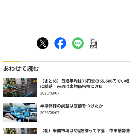
ｱﾝｹｰﾄ
あわせて読む
（まとめ）日経平均は76円安の65,606円で小幅
に続落 来週は米物価指標に注目
2026/08/07
半導体株の調整は底値をつけたか
2026/08/07
（朝）米国市場は3指数揃って下落 中東情勢悪