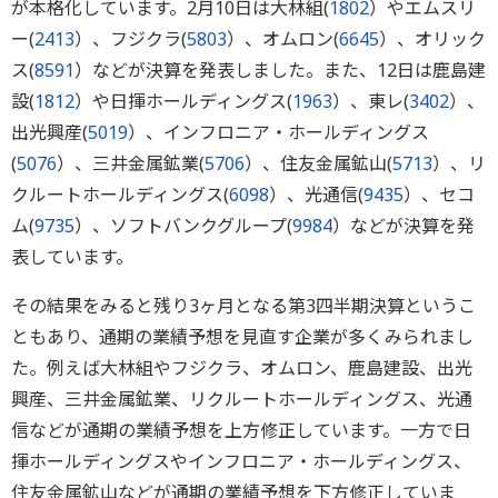
が本格化しています。2月10日は大林組(
1802
）やエムスリ
ー(
2413
）、フジクラ(
5803
）、オムロン(
6645
）、オリック
ス(
8591
）などが決算を発表しました。また、12日は鹿島建
設(
1812
）や日揮ホールディングス(
1963
）、東レ(
3402
）、
出光興産(
5019
）、インフロニア・ホールディングス
(
5076
）、三井金属鉱業(
5706
）、住友金属鉱山(
5713
）、リ
クルートホールディングス(
6098
）、光通信(
9435
）、セコ
ム(
9735
）、ソフトバンクグループ(
9984
）などが決算を発
表しています。
その結果をみると残り3ヶ月となる第3四半期決算というこ
ともあり、通期の業績予想を見直す企業が多くみられまし
た。例えば大林組やフジクラ、オムロン、鹿島建設、出光
興産、三井金属鉱業、リクルートホールディングス、光通
信などが通期の業績予想を上方修正しています。一方で日
揮ホールディングスやインフロニア・ホールディングス、
住友金属鉱山などが通期の業績予想を下方修正していま