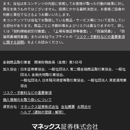
ます。当社は本コンテンツの内容に依拠してお客様が取った行動の結果に対し
責任を負うものではございません。投資にかかる最終決定は、お客様ご自身の
判断と責任でなさるようお願いいたします。
本コンテンツでは当社でお取扱している商品・サービス等について言及してい
る部分があります。商品ごとに手数料等およびリスクは異なりますので、詳し
くは「契約締結前交付書面」、「上場有価証券等書面」、「目論見書」、「目
論見書補完書面」または当社ウェブサイトの「
リスク・手数料などの重要事項
に関する説明
」をよくお読みください。
金融商品取引業者 関東財務局長（金商）第165号
日本証券業協会、一般社団法人 第二種金融商品取引業協会、一般社
団法人 金融先物取引業協会、
一般社団法人 日本暗号資産等取引業協会、一般社団法人 資産運用業
協会
リスク・手数料などの重要事項
個人情報のお取り扱いについて
マネックス証券株式会社
会社概要
お問合せ
ヘルプ（通知の登録・解除）