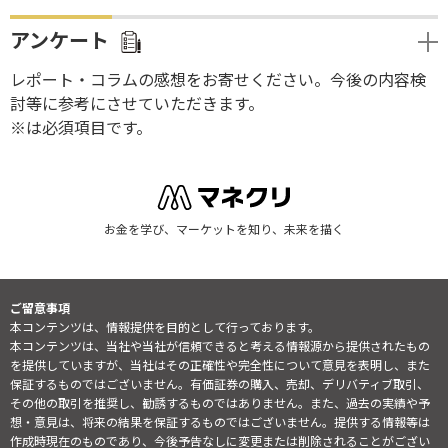
アンケート
レポート・コラムの感想をお寄せください。今後の内容検
討等に参考にさせていただきます。
※は必須項目です。
お金を学び、マーケットを知り、未来を描く
ご留意事項
本コンテンツは、情報提供を目的として行っております。
本コンテンツは、当社や当社が信頼できると考える情報源から提供されたもの
を提供していますが、当社はその正確性や完全性について意見を表明し、また
保証するものではございません。有価証券の購入、売却、デリバティブ取引、
その他の取引を推奨し、勧誘するものではありません。また、過去の実績や予
想・意見は、将来の結果を保証するものではございません。提供する情報等は
作成時現在のものであり、今後予告なしに変更または削除されることがござい