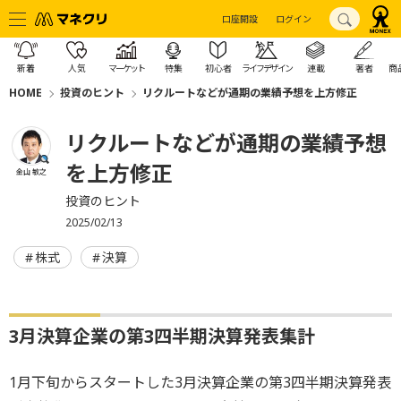
口座開設
ログイン
新着
人気
マーケット
特集
初心者
ライフデザイン
連載
著者
商
HOME
投資のヒント
リクルートなどが通期の業績予想を上方修正
リクルートなどが通期の業績予想
を上方修正
金山 敏之
投資のヒント
2025/02/13
株式
決算
3月決算企業の第3四半期決算発表集計
1月下旬からスタートした3月決算企業の第3四半期決算発表