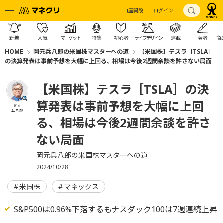
口座開設
ログイン
新着
人気
マーケット
特集
初心者
ライフデザイン
連載
著者
商
HOME
岡元兵八郎の米国株マスターへの道
【米国株】テスラ［TSLA］
の決算発表は事前予想を大幅に上回る、相場は今後2週間余談を許さない局面
【米国株】テスラ［TSLA］の決
算発表は事前予想を大幅に上回
岡元
兵八郎
る、相場は今後2週間余談を許さ
ない局面
岡元兵八郎の米国株マスターへの道
2024/10/28
米国株
マネックス
S&P500は0.96%下落するもナスダック100は7週連続上昇