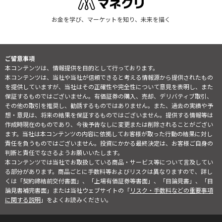
お金を学び、マーケットを知り、未来を描く
ご留意事項
本コンテンツは、情報提供を目的として行っております。
本コンテンツは、当社や当社が信頼できると考える情報源から提供されたもの
を提供していますが、当社はその正確性や完全性について意見を表明し、また
保証するものではございません。有価証券の購入、売却、デリバティブ取引、
その他の取引を推奨し、勧誘するものではありません。また、過去の実績や予
想・意見は、将来の結果を保証するものではございません。提供する情報等は
作成時現在のものであり、今後予告なしに変更または削除されることがござい
ます。当社は本コンテンツの内容に依拠してお客様が取った行動の結果に対し
責任を負うものではございません。投資にかかる最終決定は、お客様ご自身の
判断と責任でなさるようお願いいたします。
本コンテンツでは当社でお取扱している商品・サービス等について言及してい
る部分があります。商品ごとに手数料等およびリスクは異なりますので、詳し
くは「契約締結前交付書面」、「上場有価証券等書面」、「目論見書」、「目
論見書補完書面」または当社ウェブサイトの「
リスク・手数料などの重要事項
に関する説明
」をよくお読みください。