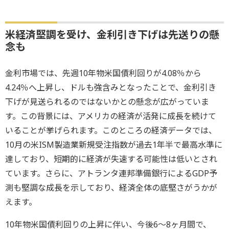
米経済堅調を受け、金利引き下げは先送りの懸
念も
金利市場では、先週10年物米国債利回りが4.08％から
4.24％へ上昇し、ドルも強含みとなったことで、金利引き
下げが見送られるのではないかとの懸念が広がっていま
す。この背景には、アメリカの経済が活発に成長を続けて
いることが挙げられます。このところの経済データでは、
10月の米ISM製造業新規受注指数が過去1年半で最高水準に
達しており、短期的に経済が失速する可能性は低いとされ
ています。さらに、アトランタ連邦準備銀行によるGDP予
測も堅調な成長を示しており、経済全体の底堅さがうかが
えます。
10年物米国債利回りの上昇に伴い、今後6～8ヶ月間で、