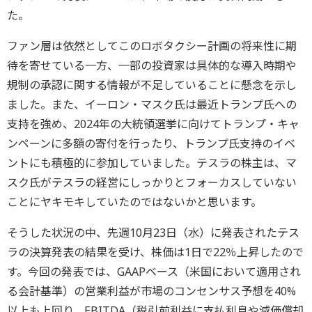
た。
ファン層は依然としてこのロボタクシー計画の将来性に期
待を寄せている一方、一部の投資家は具体的な導入時期や
規制の承認に関する情報が不足していることに懸念を示し
ました。また、イーロン・マスク氏は最近トランプ氏への
支持を強め、2024年の大統領選挙に向けてトランプ・キャ
ンペーンに多額の寄付を行ったり、トランプ氏支持のイベ
ントにも積極的に参加していました。テスラの株主は、マ
スク氏がテスラの経営にしっかりとフォーカスしていない
ことにヤキモキしていたのではないかと思います。
そうした状況の中、先週10月23日（水）に発表されたテス
ラの決算発表の結果を受け、株価は1日で22％上昇したので
す。今回の発表では、GAAPベース（米国において適用され
る会計基準）の営業利益が市場のコンセンサス予想を40%
以上も上回り、EBITDA（税引前利益に支払利息や減価償却