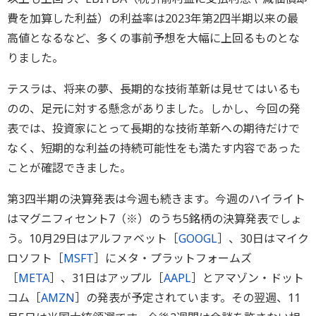
費を加算した利益）の利益率は2023年第2四半期以来の最
高値となるなど、多くの事前予想を大幅に上回るものとな
りました。
テスラは、将来の夢、長期的な技術革新は見せてはいるも
のの、足元に対する懸念がありました。しかし、今回の発
表では、投資家にとって長期的な技術革新への期待だけで
なく、短期的な利益の持続可能性をも満たす内容であった
ことが確認できました。
第3四半期の決算発表は今週も続きます。今週のハイライト
はマグニフィセント7（※）のうち5銘柄の決算発表でしょ
う。10月29日はアルファベット［
GOOGL
］、30日はマイク
ロソフト［
MSFT
］にメタ・プラットフォームズ
［
META
］、31日はアップル［
AAPL
］とアマゾン・ドット
コム［
AMZN
］の発表が予定されています。その翌週、11