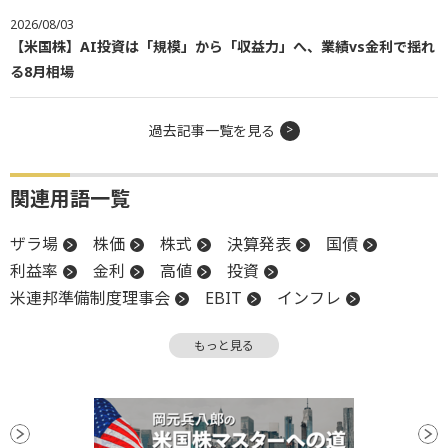
2026/08/03
【米国株】AI投資は「規模」から「収益力」へ、業績vs金利で揺れ
る8月相場
過去記事一覧を見る
関連用語一覧
ザラ場
株価
株式
決算発表
国債
利益率
金利
高値
投資
米連邦準備制度理事会
EBIT
インフレ
営業利益
S&P500
株主
堅調
強含み
もっと見る
利回り
EBITDA
FRB
関税
GAAP
決算
GDP
底
ナスダック100
利下げ