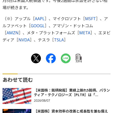
月5日は米国大統領選です。今後2週間は余談を許さない相
場が続きます。
（※）アップル［
AAPL
］、マイクロソフト［
MSFT
］、ア
ルファベット［
GOOGL
］、アマゾン・ドットコム
［
AMZN
］、メタ・プラットフォームズ［
META
］、エヌビ
ディア［
NVDA
］、テスラ［
TSLA
］
ｱﾝｹｰﾄ
あわせて読む
【米国株：銘柄発掘】業績上振れ5銘柄、パラン
ティア・テクノロジーズ［PLTR］は「...
2026/08/07
【米国株】資本効率の改善と成長性を兼ね備え