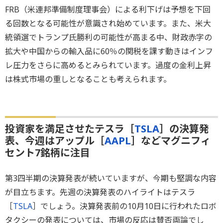
FRB（米連邦準備制度理事会）による利下げは予想を下回
る回数となる可能性が意識され始めています。また、米大
統領選でトランプ氏勝利の可能性が高まる中、財政赤字の
拡大や中国からの輸入品に60％の関税を課す動きはインフ
レ圧力をさらに高めるとみられています。過度の金利上昇
は株式市場の重しとなることも考えられます。
投資家を満足させたテスラ［
TSLA
］の決算発
表、今週はアップル［
AAPL
］などマグニフィ
セント7銘柄に注目
第3四半期の決算発表が続いていますが、今期も堅調な内容
が目立ちます。先週の決算発表のハイライトはテスラ
［
TSLA
］でしょう。決算発表前の10月10日に行われたロボ
タクシーの発表については、市場の反応は賛否両論でし