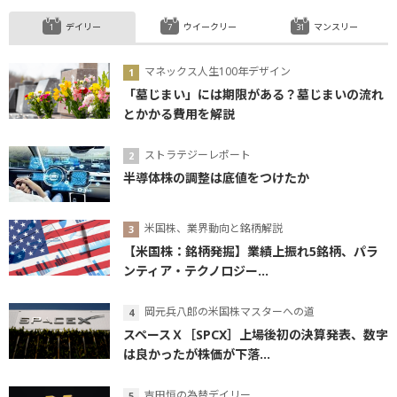
デイリー
ウイークリー
マンスリー
マネックス人生100年デザイン
「墓じまい」には期限がある？墓じまいの流れ
とかかる費用を解説
ストラテジーレポート
半導体株の調整は底値をつけたか
米国株、業界動向と銘柄解説
【米国株：銘柄発掘】業績上振れ5銘柄、パラ
ンティア・テクノロジー...
岡元兵八郎の米国株マスターへの道
スペースＸ［SPCX］上場後初の決算発表、数字
は良かったが株価が下落...
吉田恒の為替デイリー