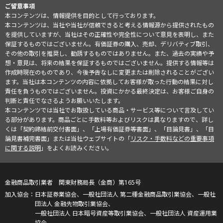
ご留意事項
本コンテンツは、情報提供を目的として行っております。
本コンテンツは、当社や当社が信頼できると考える情報源から提供されたもの
を提供していますが、当社はその正確性や完全性について意見を表明し、また
保証するものではございません。有価証券の購入、売却、デリバティブ取引、
その他の取引を推奨し、勧誘するものではありません。また、過去の実績や予
想・意見は、将来の結果を保証するものではございません。提供する情報等は
作成時現在のものであり、今後予告なしに変更または削除されることがござい
ます。当社は本コンテンツの内容に依拠してお客様が取った行動の結果に対し
責任を負うものではございません。投資にかかる最終決定は、お客様ご自身の
判断と責任でなさるようお願いいたします。
本コンテンツでは当社でお取扱している商品・サービス等について言及してい
る部分があります。商品ごとに手数料等およびリスクは異なりますので、詳し
くは「契約締結前交付書面」、「上場有価証券等書面」、「目論見書」、「目
論見書補完書面」または当社ウェブサイトの「
リスク・手数料などの重要事項
に関する説明
」をよくお読みください。
金融商品取引業者 関東財務局長（金商）第165号
日本証券業協会、一般社団法人 第二種金融商品取引業協会、一般社
団法人 金融先物取引業協会、
一般社団法人 日本暗号資産等取引業協会、一般社団法人 資産運用業
協会