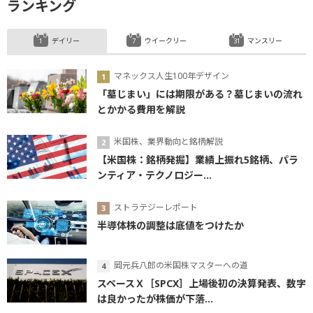
ランキング
デイリー
ウイークリー
マンスリー
マネックス人生100年デザイン
「墓じまい」には期限がある？墓じまいの流れ
とかかる費用を解説
米国株、業界動向と銘柄解説
【米国株：銘柄発掘】業績上振れ5銘柄、パラ
ンティア・テクノロジー...
ストラテジーレポート
半導体株の調整は底値をつけたか
岡元兵八郎の米国株マスターへの道
スペースＸ［SPCX］上場後初の決算発表、数字
は良かったが株価が下落...