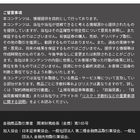
ご留意事項
本コンテンツは、情報提供を目的として行っております。
本コンテンツは、当社や当社が信頼できると考える情報源から提供されたもの
を提供していますが、当社はその正確性や完全性について意見を表明し、また
保証するものではございません。有価証券の購入、売却、デリバティブ取引、
その他の取引を推奨し、勧誘するものではありません。また、過去の実績や予
想・意見は、将来の結果を保証するものではございません。提供する情報等は
作成時現在のものであり、今後予告なしに変更または削除されることがござい
ます。当社は本コンテンツの内容に依拠してお客様が取った行動の結果に対し
責任を負うものではございません。投資にかかる最終決定は、お客様ご自身の
判断と責任でなさるようお願いいたします。
本コンテンツでは当社でお取扱している商品・サービス等について言及してい
る部分があります。商品ごとに手数料等およびリスクは異なりますので、詳し
くは「契約締結前交付書面」、「上場有価証券等書面」、「目論見書」、「目
論見書補完書面」または当社ウェブサイトの「
リスク・手数料などの重要事項
に関する説明
」をよくお読みください。
金融商品取引業者 関東財務局長（金商）第165号
日本証券業協会、一般社団法人 第二種金融商品取引業協会、一般社
団法人 金融先物取引業協会、