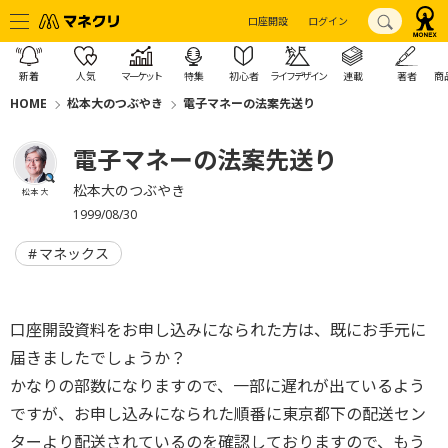
口座開設
ログイン
新着
人気
マーケット
特集
初心者
ライフデザイン
連載
著者
商
HOME
松本大のつぶやき
電子マネーの法案先送り
電子マネーの法案先送り
松本大のつぶやき
松本 大
1999/08/30
マネックス
口座開設資料をお申し込みになられた方は、既にお手元に
届きましたでしょうか？
かなりの部数になりますので、一部に遅れが出ているよう
ですが、お申し込みになられた順番に東京都下の配送セン
ターより配送されているのを確認しておりますので、もう