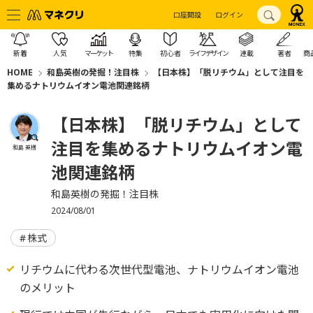
口座開設
ログイン
新着
人気
マーケット
特集
初心者
ライフデザイン
連載
著者
商
HOME
和島英樹の発掘！注目株
【日本株】「脱リチウム」として注目を
集めるナトリウムイオン電池関連銘柄
【日本株】「脱リチウム」として
注目を集めるナトリウムイオン電
和島 英樹
池関連銘柄
和島英樹の発掘！注目株
2024/08/01
株式
リチウムに代わる次世代型電池、ナトリウムイオン電池
のメリット