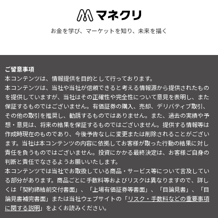
お金を学び、マーケットを知り、未来を描く
ご留意事項
本コンテンツは、情報提供を目的として行っております。
本コンテンツは、当社や当社が信頼できると考える情報源から提供されたもの
を提供していますが、当社はその正確性や完全性について意見を表明し、また
保証するものではございません。有価証券の購入、売却、デリバティブ取引、
その他の取引を推奨し、勧誘するものではありません。また、過去の実績や予
想・意見は、将来の結果を保証するものではございません。提供する情報等は
作成時現在のものであり、今後予告なしに変更または削除されることがござい
ます。当社は本コンテンツの内容に依拠してお客様が取った行動の結果に対し
責任を負うものではございません。投資にかかる最終決定は、お客様ご自身の
判断と責任でなさるようお願いいたします。
本コンテンツでは当社でお取扱している商品・サービス等について言及してい
る部分があります。商品ごとに手数料等およびリスクは異なりますので、詳し
くは「契約締結前交付書面」、「上場有価証券等書面」、「目論見書」、「目
論見書補完書面」または当社ウェブサイトの「
リスク・手数料などの重要事項
に関する説明
」をよくお読みください。