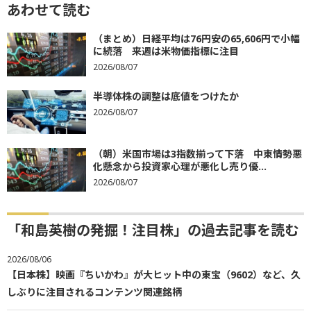
あわせて読む
（まとめ）日経平均は76円安の65,606円で小幅
に続落 来週は米物価指標に注目
2026/08/07
半導体株の調整は底値をつけたか
2026/08/07
（朝）米国市場は3指数揃って下落 中東情勢悪
化懸念から投資家心理が悪化し売り優...
2026/08/07
「和島英樹の発掘！注目株」の過去記事を読む
2026/08/06
【日本株】映画『ちいかわ』が大ヒット中の東宝（9602）など、久
しぶりに注目されるコンテンツ関連銘柄