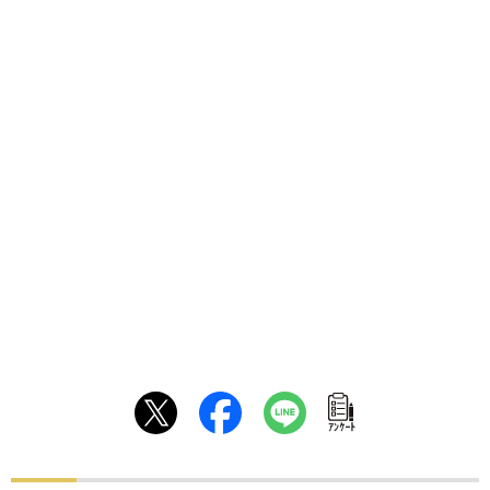
ｱﾝｹｰﾄ