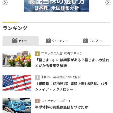
ランキング
デイリー
ウイークリー
マンスリー
マネックス人生100年デザイン
「墓じまい」には期限がある？墓じまいの流れ
とかかる費用を解説
米国株、業界動向と銘柄解説
【米国株：銘柄発掘】業績上振れ5銘柄、パラ
ンティア・テクノロジー...
ストラテジーレポート
半導体株の調整は底値をつけたか