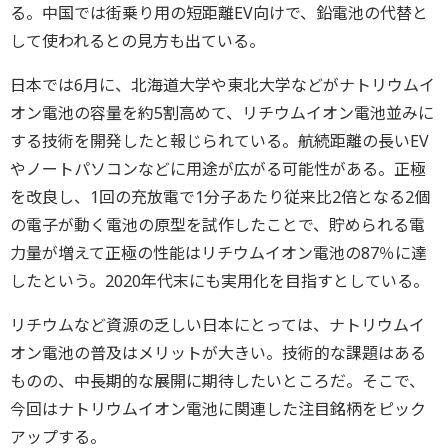
る。中国では街乗り用の短距離EV向けで、鉛電池の代替と
して使われるとの見方も出ている。
日本では6月に、北海道大学や東北大学などがナトリウムイ
オン電池の容量を約5割高めて、リチウムイオン電池並みに
する技術を開発したと報じられている。航続距離の長いEV
やノートパソコンなどに用途が広がる可能性がある。正極
を改良し、1回の充放電で1分子あたり従来比2倍となる2個
の電子が動く電池の原型を試作したことで、貯められる電
力量が増えて正極の性能はリチウムイオン電池の87％に達
したという。2020年代末にも実用化を目指すとしている。
リチウムなど資源の乏しい日本にとっては、ナトリウムイ
オン電池の普及はメリットが大きい。技術的な課題はある
ものの、中長期的な展開に期待したいところだ。そこで、
今回はナトリウムイオン電池に関連した注目銘柄をピック
アップする。