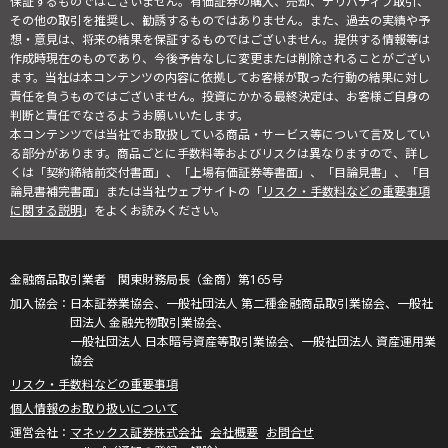
保証するものではございません。有価証券の購入、売却、デリバティブ取引、
その他の取引を推奨し、勧誘するものではありません。また、過去の実績や予
想・意見は、将来の結果を保証するものではございません。提供する情報等は
作成時現在のものであり、今後予告なしに変更または削除されることがござい
ます。当社は本コンテンツの内容に依拠してお客様が取った行動の結果に対し
責任を負うものではございません。投資にかかる最終決定は、お客様ご自身の
判断と責任でなさるようお願いいたします。
本コンテンツでは当社でお取扱している商品・サービス等について言及してい
る部分があります。商品ごとに手数料等およびリスクは異なりますので、詳し
くは「契約締結前交付書面」、「上場有価証券等書面」、「目論見書」、「目
論見書補完書面」または当社ウェブサイトの「
リスク・手数料などの重要事項
に関する説明
」をよくお読みください。
金融商品取引業者 関東財務局長（金商）第165号
日本証券業協会、一般社団法人 第二種金融商品取引業協会、一般社
団法人 金融先物取引業協会、
一般社団法人 日本暗号資産等取引業協会、一般社団法人 資産運用業
協会
リスク・手数料などの重要事項
個人情報のお取り扱いについて
マネックス証券株式会社
会社概要
お問合せ