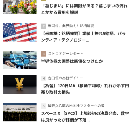
「墓じまい」には期限がある？墓じまいの流れ
とかかる費用を解説
米国株、業界動向と銘柄解説
【米国株：銘柄発掘】業績上振れ5銘柄、パラ
ンティア・テクノロジー...
ストラテジーレポート
半導体株の調整は底値をつけたか
吉田恒の為替デイリー
【為替】120日MA（移動平均線）割れが示す円
売り取引の損失
岡元兵八郎の米国株マスターへの道
スペースＸ［SPCX］上場後初の決算発表、数字
は良かったが株価が下落...