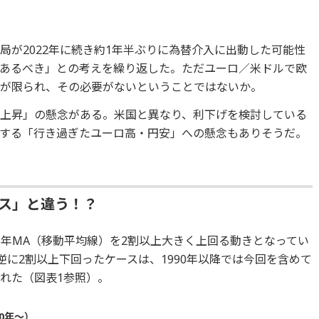
局が2022年に続き約1年半ぶりに為替介入に出動した可能性
あるべき」との考えを繰り返した。ただユーロ／米ドルで欧
きが限られ、その必要がないということではないか。
上昇」の懸念がある。米国と異なり、利下げを検討している
する「行き過ぎたユーロ高・円安」への懸念もありそうだ。
サス」と違う！？
5年MA（移動平均線）を2割以上大きく上回る動きとなってい
逆に2割以上下回ったケースは、1990年以降では今回を含めて
われた（図表1参照）。
0年～）