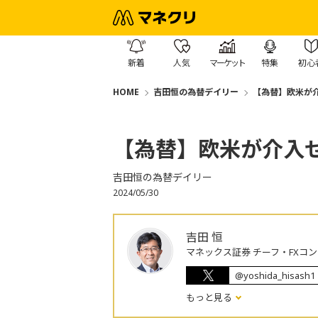
新着
人気
マーケット
特集
初心
HOME
吉田恒の為替デイリー
【為替】欧米が
【為替】欧米が介入
吉田恒の為替デイリー
2024/05/30
吉田 恒
マネックス証券 チーフ・FXコ
@yoshida_hisash1
もっと見る