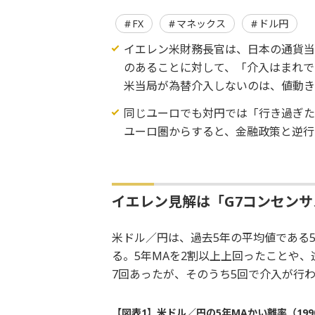
FX
マネックス
ドル円
イエレン米財務長官は、日本の通貨当
のあることに対して、「介入はまれで
米当局が為替介入しないのは、値動
同じユーロでも対円では「行き過ぎた
ユーロ圏からすると、金融政策と逆行
イエレン見解は「G7コンセン
米ドル／円は、過去5年の平均値である
る。5年MAを2割以上上回ったことや、
7回あったが、そのうち5回で介入が行
【図表1】米ドル／円の5年MAかい離率（199