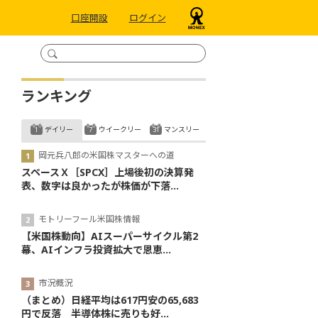
口座開設
ログイン
ランキング
デイリー
ウイークリー
マンスリー
岡元兵八郎の米国株マスターへの道
スペースＸ［SPCX］上場後初の決算発
表、数字は良かったが株価が下落...
モトリーフール米国株情報
【米国株動向】AIスーパーサイクル第2
幕、AIインフラ投資拡大で恩恵...
市況概況
（まとめ）日経平均は617円安の65,683
円で反落 半導体株に売りも好...