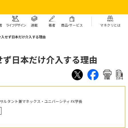
者
ライフデザイン
連載
著者
商
品・
サービス
マネクリとは
介入せず日本だけ介入する理由
せず日本だけ介入する理由
印刷
ｱﾝｹｰﾄ
ンサルタント兼マネックス・ユニバーシティ FX学長