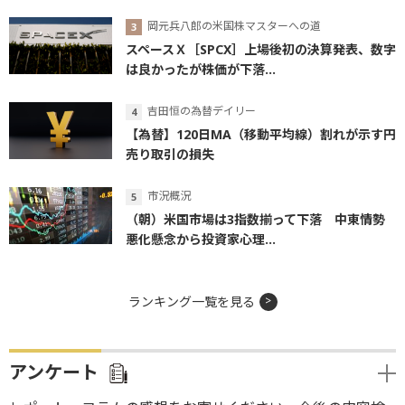
岡元兵八郎の米国株マスターへの道
スペースＸ［SPCX］上場後初の決算発表、数字
は良かったが株価が下落...
吉田恒の為替デイリー
【為替】120日MA（移動平均線）割れが示す円
売り取引の損失
市況概況
（朝）米国市場は3指数揃って下落 中東情勢
悪化懸念から投資家心理...
ランキング一覧を見る
アンケート