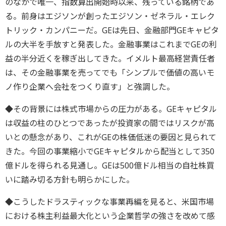
のなかで唯一、指数算出開始時以来、残っている銘柄であ
る。前身はエジソンが創ったエジソン・ゼネラル・エレク
トリック・カンパニーだ。GEは先日、金融部門GEキャピタ
ルの大半を手放すと発表した。金融事業はこれまでGEの利
益の半分近くを稼ぎ出してきた。イメルト最高経営責任者
は、その金融事業を売ってでも「シンプルで価値の高いモ
ノ作り企業へ会社をつくり直す」と強調した。
◆その背景には株式市場からの圧力がある。GEキャピタル
は収益の柱のひとつであったが投資家の間ではリスクが高
いとの懸念があり、これがGEの株価低迷の要因と見られて
きた。今回の事業縮小でGEキャピタルから配当として350
億ドルを得られる見通し。GEは500億ドル相当の自社株買
いに踏み切る方針も明らかにした。
◆こうしたドラスティックな事業再編を見ると、米国市場
における株主利益最大化という企業哲学の強さを改めて感