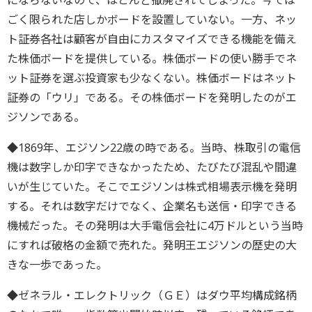
にならないなので、ほとんど撤廃されてしまった。今では
ごく限られた店しかボードを設置していない。一方、ネッ
ト証券各社は顧客が自由にカスタマイズできる機能を備え
た株価ボードを提供している。株価ボードの使い勝手でネ
ット証券を選ぶ投資家も少なくない。株価ボードはネット
証券の「ウリ」である。その株価ボードを発明したのがエ
ジソンである。
◆1869年、エジソン22歳の時である。当時、株取引の電信
機は数字しか印字できなかったため、たびたび混乱や間違
いが生じていた。そこでエジソンは株式相場表示機を発明
する。それは数字だけでなく、企業名も送信・印字できる
機械だった。その発明は大手電信会社に4万ドルという当時
にすれば破格の金額で売れた。発明王エジソンの歴史の大
きな一歩であった。
◆ゼネラル・エレクトリック（ＧＥ）はダウ平均構成銘柄