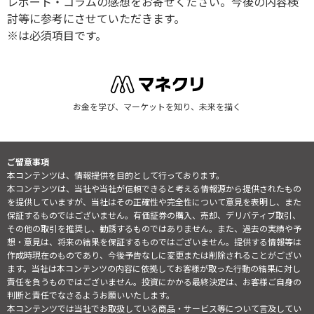
レポート・コラムの感想をお寄せください。今後の内容検
討等に参考にさせていただきます。
※は必須項目です。
お金を学び、マーケットを知り、未来を描く
ご留意事項
本コンテンツは、情報提供を目的として行っております。
本コンテンツは、当社や当社が信頼できると考える情報源から提供されたもの
を提供していますが、当社はその正確性や完全性について意見を表明し、また
保証するものではございません。有価証券の購入、売却、デリバティブ取引、
その他の取引を推奨し、勧誘するものではありません。また、過去の実績や予
想・意見は、将来の結果を保証するものではございません。提供する情報等は
作成時現在のものであり、今後予告なしに変更または削除されることがござい
ます。当社は本コンテンツの内容に依拠してお客様が取った行動の結果に対し
責任を負うものではございません。投資にかかる最終決定は、お客様ご自身の
判断と責任でなさるようお願いいたします。
本コンテンツでは当社でお取扱している商品・サービス等について言及してい