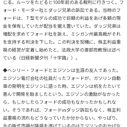
じる。ルーツをたどると100年前のある裁判に行きつく。フ
ォード・モーター社とダッジ兄弟の訴訟である。当時のフ
ォードは、Ｔ型モデルの成功で巨額の利益をあげ多額の現
金を保有していたが配当を据え置いていた。ダッジ兄弟は
増配を求めてフォード社を訴え、ミシガン州最高裁がそれ
を支持する判決を下した。この判決を契機に、株主利益重
視の経営が定着し始めたと、法政大学の渡部亮教授は述べ
ている（日経新聞夕刊「十字路」）。
◆ヘンリー・フォードとエジソンは生涯の友人であった。
エジソン電灯会社の社員だったフォードが、ガソリン自動
車の発明をエジソンに語った時、エジソンは机をたたいて
喜んで開発を励ましたという。エジソンの激励がなかった
ら、もしかしたらフォードの成功もなかったかもしれな
い。そうであれば、フォードvsダッジ訴訟もなく、株主利
益重視の流れもどうなっていたか分からない。やっぱり、
今の株式市場が隆盛を遂げているのはエジソンのおかげな