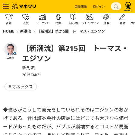
口座開設
ログイン
新着
人気
マーケット
特集
初心者
ライフデザイン
連載
著者
商
HOME
新潮流
【新潮流】第215回 トーマス・エジソン
【新潮流】第215回 トーマス・
エジソン
広木 隆
新潮流
2015/04/21
マネックス
◆僕らがこうして商売をしていられるのはエジソンのおか
げである。昔は証券会社の店頭にはどこでも大きな株価ボ
ードがあったものだが、バブルが崩壊するとコストが馬鹿