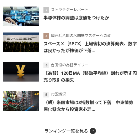
ストラテジーレポート
半導体株の調整は底値をつけたか
岡元兵八郎の米国株マスターへの道
スペースＸ［SPCX］上場後初の決算発表、数字
は良かったが株価が下落...
吉田恒の為替デイリー
【為替】120日MA（移動平均線）割れが示す円
売り取引の損失
市況概況
（朝）米国市場は3指数揃って下落 中東情勢
悪化懸念から投資家心理...
ランキング一覧を見る